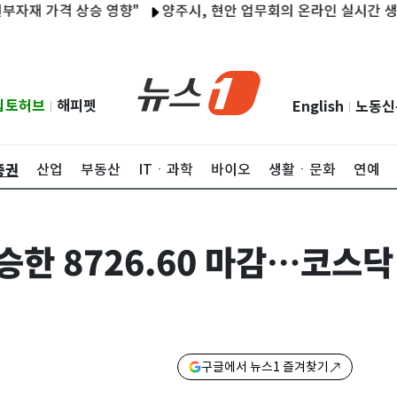
 가격 상승 영향"
양주시, 현안 업무회의 온라인 실시간 생중계…
립토허브
해피펫
English
노동신
|
|
증권
산업
부동산
ITㆍ과학
바이오
생활ㆍ문화
연예
상승한 8726.60 마감…코스닥
구글에서 뉴스1 즐겨찾기