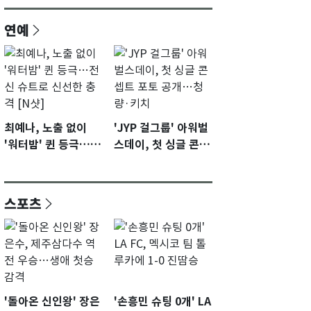
연예
최예나, 노출 없이
'JYP 걸그룹' 아워벌
'워터밤' 퀸 등극…전
스데이, 첫 싱글 콘셉
신 슈트로 신선한 충
트 포토 공개…청량·
격 [N샷]
키치
스포츠
'돌아온 신인왕' 장은
'손흥민 슈팅 0개' LA