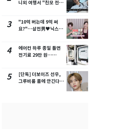
니외 여행서 "친모 전라
친 생리혈' 냉동고 보
도에 잘 있어"…유튜브
관…"자궁 
서 언급
해"
"10억 버는데 9억 써
[단독] 경찰,
3
8
요?"…삼전男♥닉스女
제작사 회장
3:3 단체소개팅 예능 화
시장법 위반
제
에어컨 하루 종일 틀면
'일타강사' 
4
9
전기료 29만 원…
의 마지막 
450kWh 넘으면 '요금
으로 끝나버린
폭탄'
[단독] 더보이즈 선우,
13호 태풍 '
5
10
그루비룸 품에 안긴다…
키나와·가고
앳에어리어와 전속계약
근…26만명