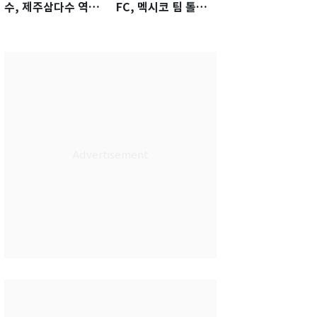
수, 제주삼다수 역전
FC, 멕시코 팀 톨루
우승…생애 첫승 감
카에 1-0 진땀승
격