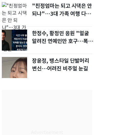
"친정엄마는 되고 시댁은 안
되냐"…3대 가족 여행 다녀
오자, 시모 '발끈'
한정수, 황정민 응원 "얼굴
알려진 연예인만 호구…폭로
녀도 신분 공개해라"
장윤정, 뱅스타일 단발머리
변신…어려진 비주얼 눈길