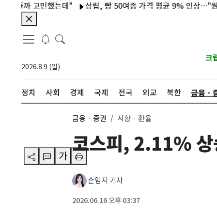
만둘까 고민했는데"
삼립, 빵 50여종 가격 평균 9% 인상…"원부자재
크
2026.8.9 (일)
금융ㆍ
정치
사회
경제
국제
전국
외교
북한
금융ㆍ증권
시황ㆍ환율
코스피, 2.11% 
가
손엄지 기자
2026.06.16 오후 03:37