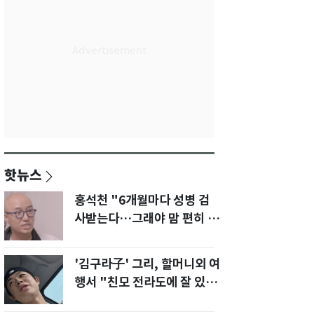
핫뉴스
홍석천 "6개월마다 성병 검
사받는다…그래야 맘 편히 성
생활" 깜짝 고백
'김구라子' 그리, 할머니외 여
행서 "친모 전라도에 잘 있
어"…유튜브서 언급