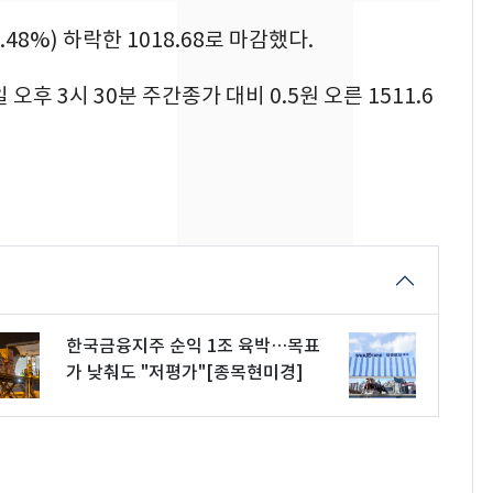
친 생리혈' 냉동고 보
관…"자궁 내부 궁금
.48%) 하락한 1018.68로 마감했다.
해"
[단독] 경찰, '김부장'
8
 3시 30분 주간종가 대비 0.5원 오른 1511.6
제작사 회장 수사…자본
시장법 위반 의혹
'일타강사' 남편과 아내
9
의 마지막 술자리…비극
으로 끝나버린 17년
13호 태풍 '돌핀' 日오
10
키나와·가고시마현 접
근…26만명 대피령
한국금융지주 순익 1조 육박…목표
가 낮춰도 "저평가"[종목현미경]