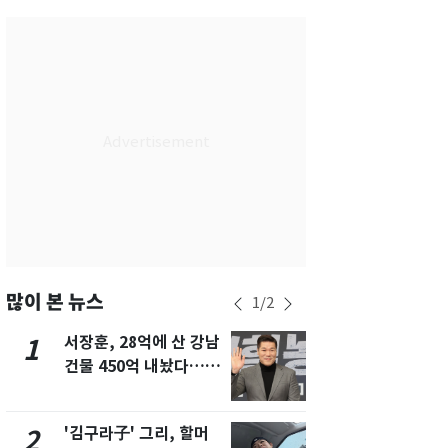
서울
28
℃
부산
25
℃
대구
28
℃
인천
30
℃
광주
33
℃
대전
30
℃
울산
24
℃
강릉
22
℃
많이 본 뉴스
1
/
2
제주
29
℃
서장훈, 28억에 산 강남
'심판 성접대
1
6
건물 450억 내놨다…세
었다…축구
후 차익 280억 '잭팟'
에 부인 3회 
'김구라子' 그리, 할머
회춘실험 억만
2
7