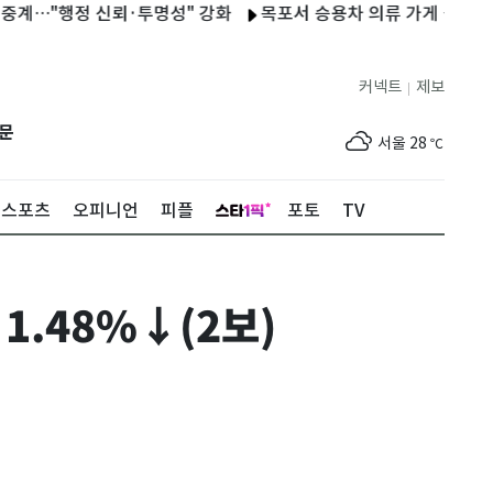
"행정 신뢰·투명성" 강화
목포서 승용차 의류 가게 돌진…운전자
커넥트
제보
|
제주
29
℃
문
서울
28
℃
부산
25
℃
스포츠
오피니언
피플
포토
TV
대구
28
℃
인천
30
℃
 1.48%↓(2보)
광주
33
℃
대전
30
℃
울산
24
℃
강릉
22
℃
제주
29
℃