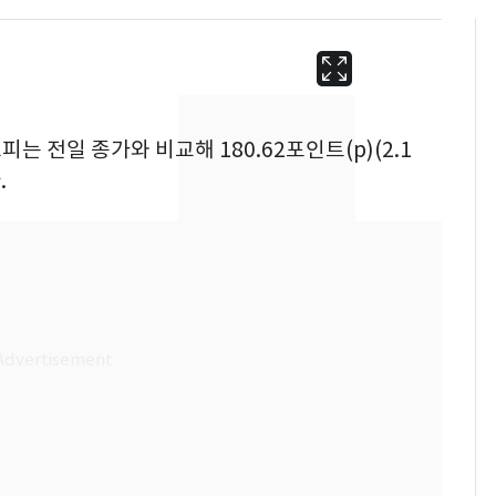
피는 전일 종가와 비교해 180.62포인트(p)(2.1
.
'심판 성접대'가 끝 아니
6
었다…축구협회장 출장
에 부인 3회 동반 '펑펑'
회춘실험 억만장자, '여
7