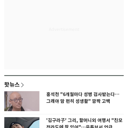
핫뉴스
홍석천 "6개월마다 성병 검사받는다…
그래야 맘 편히 성생활" 깜짝 고백
'김구라子' 그리, 할머니외 여행서 "친모
전라도에 잘 있어"…유튜브서 언급