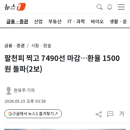
한
금융ㆍ증권
산업
부동산
ITㆍ과학
바이오
생활ㆍ문
금융ㆍ증권
시황ㆍ환율
팔천피 찍고 7490선 마감…환율 1500
원 돌파(2보)
한유주 기자
2026.05.15 오후 03:38
가
구글에서 뉴스1 즐겨찾기