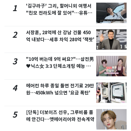
'김구라子' 그리, 할머니외 여행서
1
"친모 전라도에 잘 있어"…유튜브
서 언급
서장훈, 28억에 산 강남 건물 450
2
억 내놨다…세후 차익 280억 '잭팟'
"10억 버는데 9억 써요?"…삼전男
3
♥닉스女 3:3 단체소개팅 예능 화
제
에어컨 하루 종일 틀면 전기료 29만
4
원…450kWh 넘으면 '요금 폭탄'
[단독] 더보이즈 선우, 그루비룸 품
5
에 안긴다…앳에어리어와 전속계약