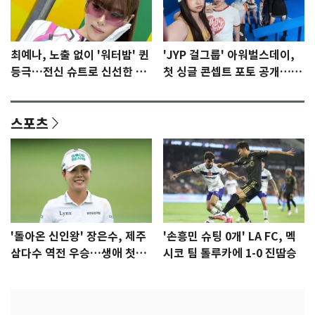
최예나, 노출 없이 '워터밤' 퀸
'JYP 걸그룹' 아워벌스데이,
등극…전신 슈트로 신선한 충
첫 싱글 콘셉트 포토 공개…청
격 [N샷]
량·키치
스포츠
'돌아온 신인왕' 장은수, 제주
'손흥민 슈팅 0개' LA FC, 멕
삼다수 역전 우승…생애 첫승
시코 팀 톨루카에 1-0 진땀승
감격