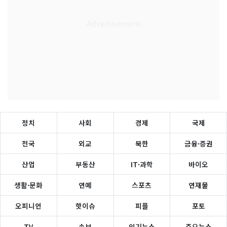
정치
사회
경제
국제
전국
외교
북한
금융·증권
산업
부동산
IT·과학
바이오
생활·문화
연예
스포츠
연재물
오피니언
핫이슈
피플
포토
TV
속보
인기뉴스
주요뉴스