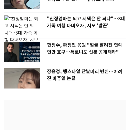
"친정엄마는 되고 시댁은 안 되냐"…3대
가족 여행 다녀오자, 시모 '발끈'
한정수, 황정민 응원 "얼굴 알려진 연예
인만 호구…폭로녀도 신분 공개해라"
장윤정, 뱅스타일 단발머리 변신…어려
진 비주얼 눈길