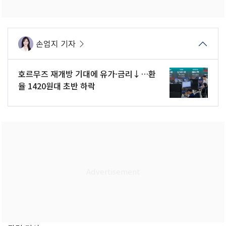
손엄지 기자
호르무즈 재개방 기대에 유가·금리↓…환
율 1420원대 초반 하락