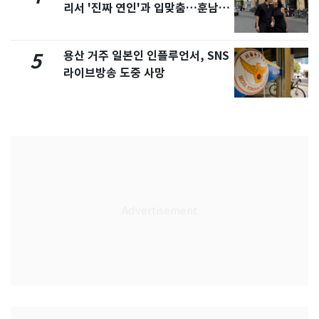
리서 '진짜 연인'과 입맞춤…훈남이
네 [N샷]
용산 거주 일본인 인플루언서, SNS
5
라이브방송 도중 사망