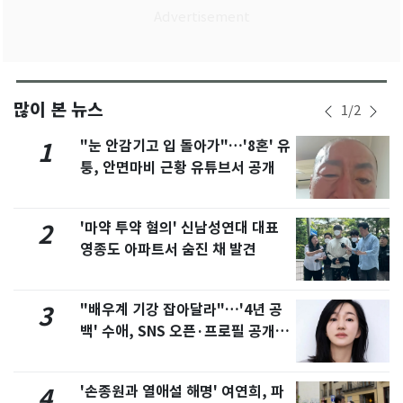
많이 본 뉴스
1
/
2
"눈 안감기고 입 돌아가"…'8혼' 유
1
퉁, 안면마비 근황 유튜브서 공개
'마약 투약 혐의' 신남성연대 대표
2
영종도 아파트서 숨진 채 발견
"배우계 기강 잡아달라"…'4년 공
3
백' 수애, SNS 오픈·프로필 공개
화제
'손종원과 열애설 해명' 여연희, 파
4