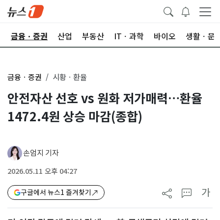
한
금융ㆍ증권
산업
부동산
ITㆍ과학
바이오
생활ㆍ문
금융ㆍ증권
시황ㆍ환율
안전자산 선호 vs 원화 저가매력…환율
1472.4원 상승 마감(종합)
손엄지 기자
2026.05.11 오후 04:27
가
구글에서 뉴스1 즐겨찾기