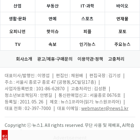
산업
부동산
IT·과학
바이오
생활·문화
연예
스포츠
연재물
오피니언
핫이슈
피플
포토
TV
속보
인기뉴스
주요뉴스
회사소개
광고/제휴·구매문의
이용약관·정책
고충처리
대표이사/발행인 : 이영섭
|
편집인 : 채원배
|
편집국장 : 김기성
|
주소 : 서울시 종로구 종로 47 (공평동,SC빌딩17층)
|
사업자등록번호 : 101-86-62870
|
고충처리인 : 김성환
|
청소년보호책임자 : 안병길
|
통신판매업신고 : 서울종로 0676호
|
등록일 : 2011. 05. 26
|
제호 : 뉴스1코리아(읽기: 뉴스원코리아)
|
대표 전화 : 02-397-7000
|
대표 이메일 :
webmaster@news1.kr
Copyright ⓒ 뉴스1. All rights reserved. 무단 사용 및 재배포, AI학습
활용 금지.
광고
삭제