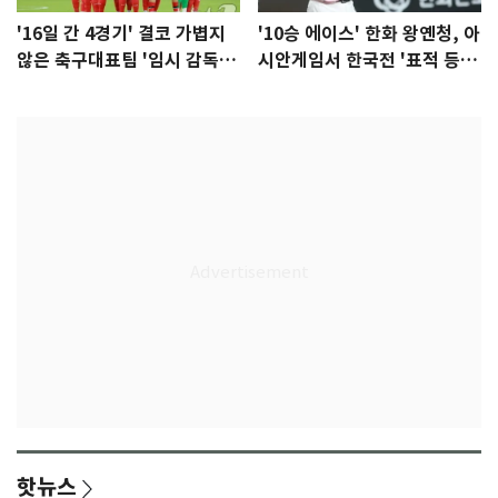
'16일 간 4경기' 결코 가볍지
'10승 에이스' 한화 왕옌청, 아
않은 축구대표팀 '임시 감독'
시안게임서 한국전 '표적 등
무게
판' 가능성
핫뉴스