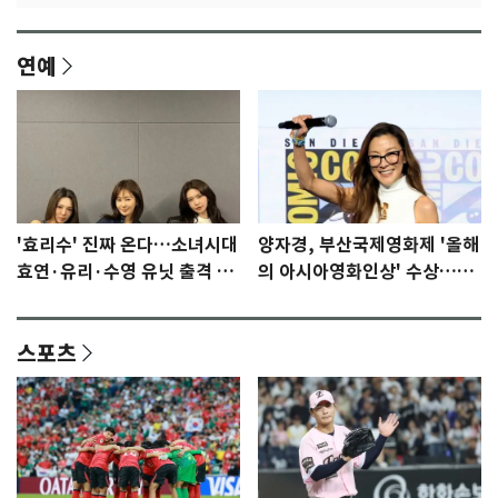
연예
'효리수' 진짜 온다…소녀시대
양자경, 부산국제영화제 '올해
효연·유리·수영 유닛 출격 [N
의 아시아영화인상' 수상…15
이슈]
년만에 부산 온다
스포츠