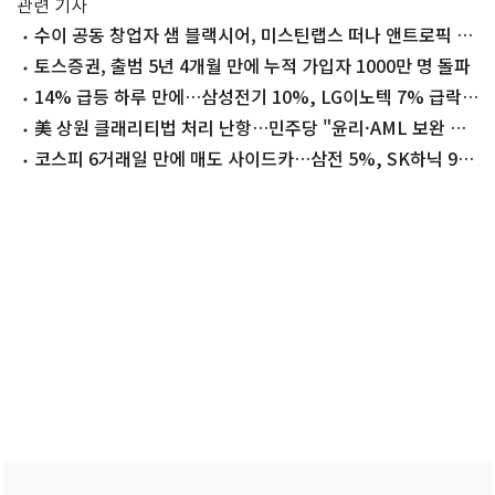
관련 기사
수이 공동 창업자 샘 블랙시어, 미스틴랩스 떠나 앤트로픽 합
류
토스증권, 출범 5년 4개월 만에 누적 가입자 1000만 명 돌파
14% 급등 하루 만에…삼성전기 10%, LG이노텍 7% 급락
[핫종목]
美 상원 클래리티법 처리 난항…민주당 "윤리·AML 보완 우
선"
코스피 6거래일 만에 매도 사이드카…삼전 5%, SK하닉 9%
급락(상보)