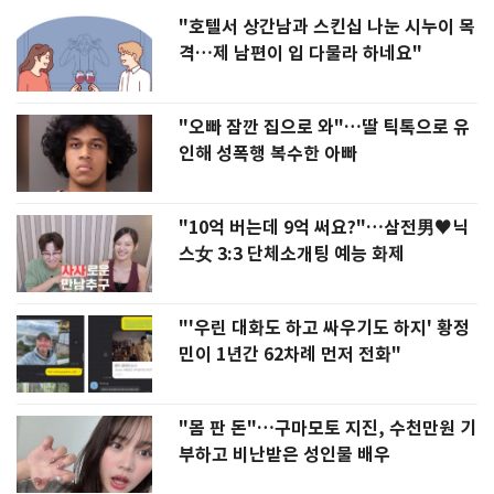
"호텔서 상간남과 스킨십 나눈 시누이 목
격…제 남편이 입 다물라 하네요"
"오빠 잠깐 집으로 와"…딸 틱톡으로 유
인해 성폭행 복수한 아빠
"10억 버는데 9억 써요?"…삼전男♥닉
스女 3:3 단체소개팅 예능 화제
"'우린 대화도 하고 싸우기도 하지' 황정
민이 1년간 62차례 먼저 전화"
"몸 판 돈"…구마모토 지진, 수천만원 기
부하고 비난받은 성인물 배우