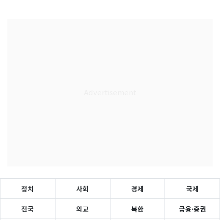
정치
사회
경제
국제
전국
외교
북한
금융·증권