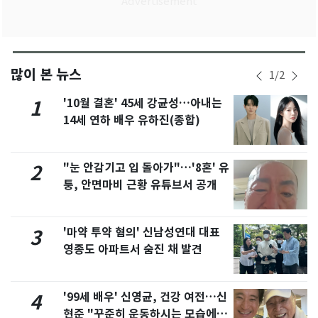
많이 본 뉴스
1
/
2
'10월 결혼' 45세 강균성…아내는
1
14세 연하 배우 유하진(종합)
"눈 안감기고 입 돌아가"…'8혼' 유
2
퉁, 안면마비 근황 유튜브서 공개
'마약 투약 혐의' 신남성연대 대표
3
영종도 아파트서 숨진 채 발견
'99세 배우' 신영균, 건강 여전…신
4
현준 "꾸준히 운동하시는 모습에 큰