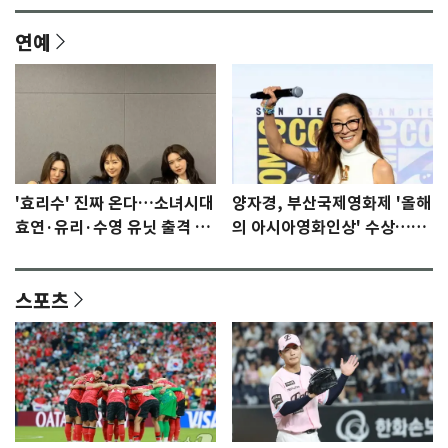
연예
'효리수' 진짜 온다…소녀시대
양자경, 부산국제영화제 '올해
효연·유리·수영 유닛 출격 [N
의 아시아영화인상' 수상…15
이슈]
년만에 부산 온다
스포츠