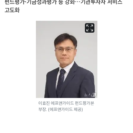
펀드평가·기금성과평가 등 강화…기관투자자 서비스
고도화
이효진 에프앤가이드 펀드평가본
부장. (에프앤가이드 제공)