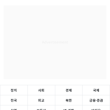
정치
사회
경제
국제
전국
외교
북한
금융·증권