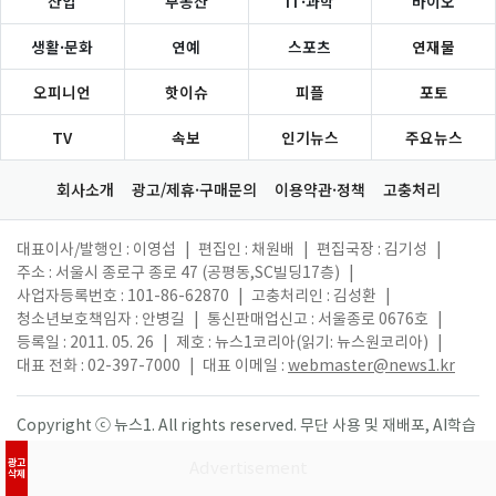
산업
부동산
IT·과학
바이오
생활·문화
연예
스포츠
연재물
오피니언
핫이슈
피플
포토
TV
속보
인기뉴스
주요뉴스
회사소개
광고/제휴·구매문의
이용약관·정책
고충처리
대표이사/발행인 : 이영섭
|
편집인 : 채원배
|
편집국장 : 김기성
|
주소 : 서울시 종로구 종로 47 (공평동,SC빌딩17층)
|
사업자등록번호 : 101-86-62870
|
고충처리인 : 김성환
|
청소년보호책임자 : 안병길
|
통신판매업신고 : 서울종로 0676호
|
등록일 : 2011. 05. 26
|
제호 : 뉴스1코리아(읽기: 뉴스원코리아)
|
대표 전화 : 02-397-7000
|
대표 이메일 :
webmaster@news1.kr
Copyright ⓒ 뉴스1. All rights reserved. 무단 사용 및 재배포, AI학습
활용 금지.
광고
삭제