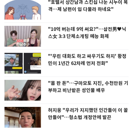
"호텔서 상간남과 스킨십 나눈 시누이 목
격…제 남편이 입 다물라 하네요"
"10억 버는데 9억 써요?"…삼전男♥닉
스女 3:3 단체소개팅 예능 화제
"'우린 대화도 하고 싸우기도 하지' 황정
민이 1년간 62차례 먼저 전화"
"몸 판 돈"…구마모토 지진, 수천만원 기
부하고 비난받은 성인물 배우
허지웅 "우리가 지지했던 인간들이 이 꼴
만들어"…형소법 개정안에 발끈