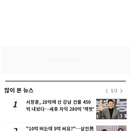
많이 본 뉴스
1
/
2
서장훈, 28억에 산 강남 건물 450
1
억 내놨다…세후 차익 280억 '잭팟'
"10억 버는데 9억 써요?"…삼전男