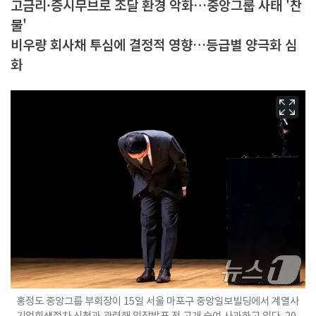
고금리·증시무브로 조달 환경 악화…중앙그룹 사태 '찬
물'
비우량 회사채 투심에 결정적 영향…등급별 양극화 심
화
홍정도 중앙그룹 부회장이 15일 서울 마포구 중앙일보빌딩에서 계열사