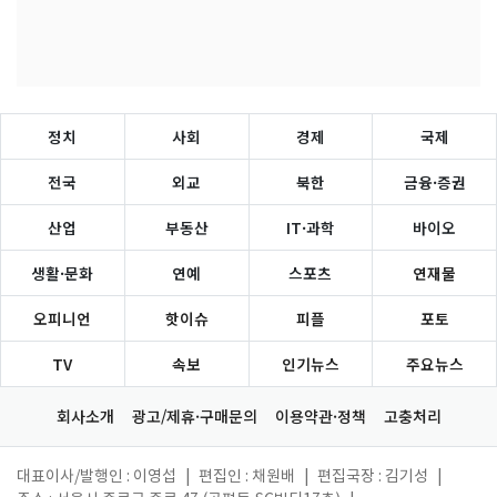
정치
사회
경제
국제
전국
외교
북한
금융·증권
산업
부동산
IT·과학
바이오
생활·문화
연예
스포츠
연재물
오피니언
핫이슈
피플
포토
TV
속보
인기뉴스
주요뉴스
회사소개
광고/제휴·구매문의
이용약관·정책
고충처리
대표이사/발행인 : 이영섭
|
편집인 : 채원배
|
편집국장 : 김기성
|