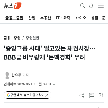
한
금융ㆍ증권
산업
부동산
ITㆍ과학
바이오
생활ㆍ문
금융ㆍ증권
증권일반
'중앙그룹 사태' 떨고있는 채권시장…
BBB급 비우량채 '돈맥경화' 우려
한유주 기자
업데이트 2026.06.18 오전 09:01
가
구글에서 뉴스1 즐겨찾기