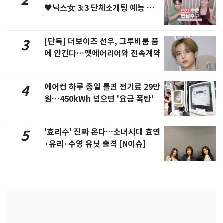
2
♥닉스女 3:3 단체소개팅 예능 화
제
[단독] 더보이즈 선우, 그루비룸 품
3
에 안긴다…앳에어리어와 전속계약
에어컨 하루 종일 틀면 전기료 29만
4
원…450kWh 넘으면 '요금 폭탄'
'효리수' 진짜 온다…소녀시대 효연
5
·유리·수영 유닛 출격 [N이슈]