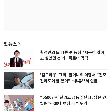
핫뉴스
황정민의 또 다른 팬 등장 "지독히 엮이
고 싶었던 건 너" 폭로녀 직격
'김구라子' 그리, 할머니외 여행서 "친모
전라도에 잘 있어"…유튜브서 언급
"5500만원 날리고 급등주 단타, 남은 건
빚뿐"…30대 여성 파혼 위기