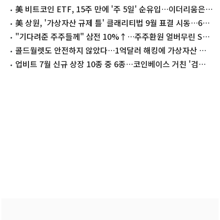
美 비트코인 ETF, 15주 만에 '주 5일' 순유입…이더리움은 5
주째 '쑥'
美 상원, '가상자산 규제 틀' 클래리티법 9월 표결 시동…60
표 문턱 넘을까
"기다려준 주주들께" 삼전 10%↑…주주환원 얼버무린 SK
하닉 8%↓
콜드월렛도 안전하지 않았다…1억달러 해킹에 가상자산 보
관 공식 '흔들'
업비트 7월 신규 상장 10종 중 6종…코인베이스 거친 '검증
코인'