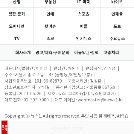
산업
부동산
IT·과학
바이오
생활·문화
연예
스포츠
연재물
오피니언
핫이슈
피플
포토
TV
속보
인기뉴스
주요뉴스
회사소개
광고/제휴·구매문의
이용약관·정책
고충처리
대표이사/발행인 : 이영섭
|
편집인 : 채원배
|
편집국장 : 김기성
|
주소 : 서울시 종로구 종로 47 (공평동,SC빌딩17층)
|
사업자등록번호 : 101-86-62870
|
고충처리인 : 김성환
|
청소년보호책임자 : 안병길
|
통신판매업신고 : 서울종로 0676호
|
등록일 : 2011. 05. 26
|
제호 : 뉴스1코리아(읽기: 뉴스원코리아)
|
대표 전화 : 02-397-7000
|
대표 이메일 :
webmaster@news1.kr
Copyright ⓒ 뉴스1. All rights reserved. 무단 사용 및 재배포, AI학습
활용 금지.
광고
삭제