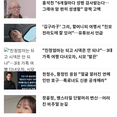
홍석천 "6개월마다 성병 검사받는다…
그래야 맘 편히 성생활" 깜짝 고백
'김구라子' 그리, 할머니외 여행서 "친모
전라도에 잘 있어"…유튜브서 언급
"친정엄마는 되고 시댁은 안 되냐"…3대
가족 여행 다녀오자, 시모 '발끈'
한정수, 황정민 응원 "얼굴 알려진 연예
인만 호구…폭로녀도 신분 공개해라"
장윤정, 뱅스타일 단발머리 변신…어려
진 비주얼 눈길