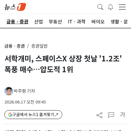
한
금융ㆍ증권
산업
부동산
ITㆍ과학
바이오
생활ㆍ문
금융ㆍ증권
증권일반
서학개미, 스페이스X 상장 첫날 '1.2조'
폭풍 매수…압도적 1위
박주평 기자
2026.06.17 오전 09:45
가
구글에서 뉴스1 즐겨찾기