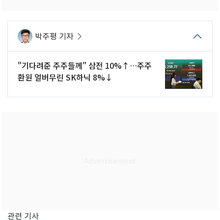
박주평 기자
"기다려준 주주들께" 삼전 10%↑…주주
환원 얼버무린 SK하닉 8%↓
관련 기사