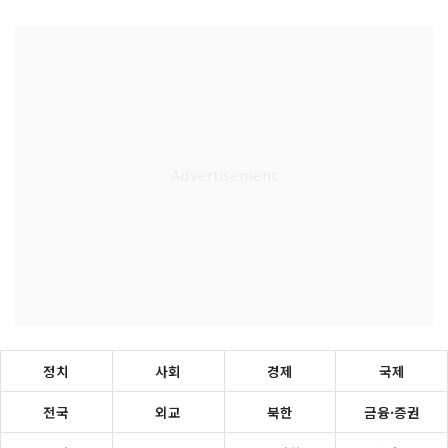
정치
사회
경제
국제
전국
외교
북한
금융·증권