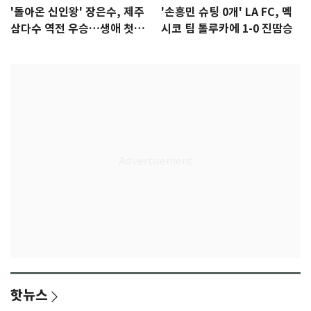
'돌아온 신인왕' 장은수, 제주
'손흥민 슈팅 0개' LA FC, 멕
삼다수 역전 우승…생애 첫승
시코 팀 톨루카에 1-0 진땀승
감격
핫뉴스