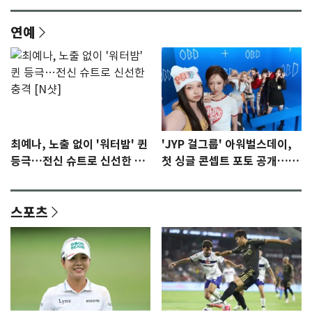
연예
최예나, 노출 없이 '워터밤' 퀸
'JYP 걸그룹' 아워벌스데이,
등극…전신 슈트로 신선한 충
첫 싱글 콘셉트 포토 공개…청
격 [N샷]
량·키치
스포츠