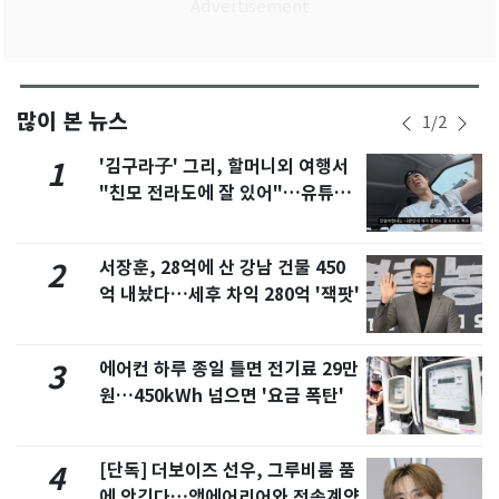
많이 본 뉴스
1
/
2
'김구라子' 그리, 할머니외 여행서
1
"친모 전라도에 잘 있어"…유튜브
서 언급
서장훈, 28억에 산 강남 건물 450
2
억 내놨다…세후 차익 280억 '잭팟'
에어컨 하루 종일 틀면 전기료 29만
3
원…450kWh 넘으면 '요금 폭탄'
[단독] 더보이즈 선우, 그루비룸 품
4
에 안긴다…앳에어리어와 전속계약