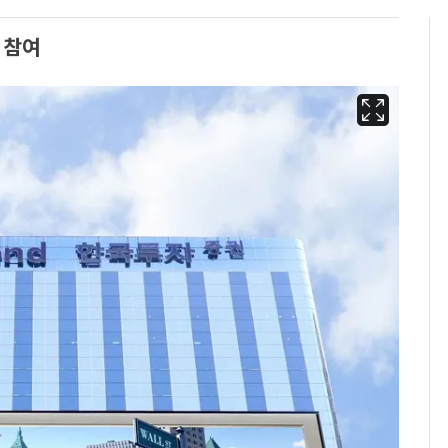
 참여
'도경완♥' 장윤정, 앞
6
머리 자르고 어려졌다…
근황 공개 [N샷]
회춘실험 억만장자, '여
7