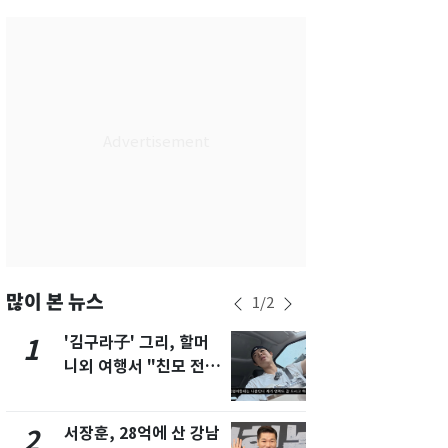
부산
29
℃
대구
31
℃
인천
34
℃
광주
33
℃
대전
30
℃
울산
28
℃
강릉
24
℃
제주
32
℃
많이 본 뉴스
1
/
2
'김구라子' 그리, 할머
'도경완♥' 
1
6
니외 여행서 "친모 전라
머리 자르고
도에 잘 있어"…유튜브
근황 공개 [
서 언급
서장훈, 28억에 산 강남
회춘실험 억만
2
7