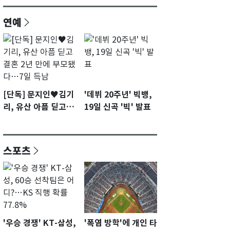
연예
[단독] 문지인♥김기
'데뷔 20주년' 빅뱅,
리, 유산 아픔 딛고 결
19일 신곡 '빅' 발표
혼 2년 만에 부모됐
다…7일 득남
스포츠
'우승 경쟁' KT-삼성,
'폭염 방학'에 개인 타