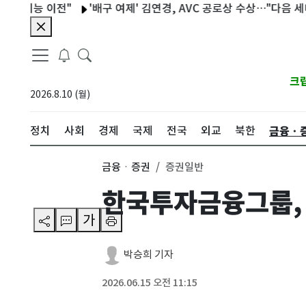
 이전"
'배구 여제' 김연경, AVC 공로상 수상…"다음 세대 위해 
크
2026.8.10 (월)
금융ㆍ
정치
사회
경제
국제
전국
외교
북한
금융ㆍ증권
증권일반
한국투자금융그룹,
가
박승희 기자
2026.06.15 오전 11:15