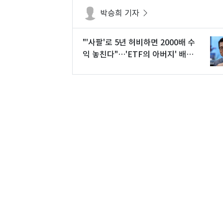
박승희 기자
"'사팔'로 5년 허비하면 2000배 수
익 놓친다"…'ETF의 아버지' 배재
규의 조언