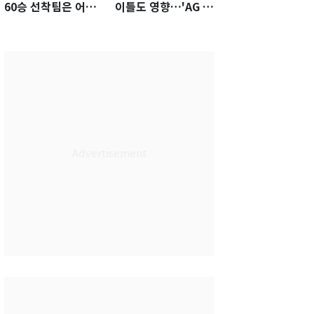
60승 선착팀은 어
이틀도 영향…'AG 차
디?…KS 직행 확률
출' 김도영·곽빈 울상
77.8%