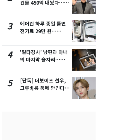
건물 450억 내놨다…세
친 생리혈' 냉동고 보
후 차익 280억 '잭팟'
관…"자궁 
해"
에어컨 하루 종일 틀면
[단독] 경찰,
3
8
전기료 29만 원…
제작사 회장
450kWh 넘으면 '요금
시장법 위반
폭탄'
'일타강사' 남편과 아내
'스스로 투
4
9
의 마지막 술자리…비극
보 뽑았다더
으로 끝나버린 17년
에 말 바꾼 
[단독] 더보이즈 선우,
말다툼 하던 
5
10
그루비룸 품에 안긴다…
살해한 10대
앳에어리어와 전속계약
지 목졸라 