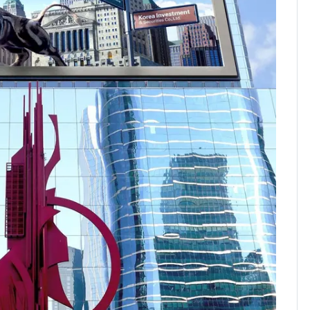
친 생리혈' 냉동고 보
관…"자궁 내부 궁금
해"
[단독] 경찰, '김부장'
8
제작사 회장 수사…자본
시장법 위반 의혹
'스스로 투명하게 홍명
9
보 뽑았다더니'…2년 만
에 말 바꾼 이임생
말다툼 하던 40대 친모
10
살해한 10대, 강아지까
지 목졸라 죽였다