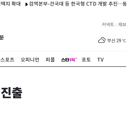
대
검역본부-건국대 등 한국형 CTD 개발 추진…동물약 경쟁력 강
제주
32
℃
커넥트
제보
|
서울
32
℃
문
부산
29
℃
대구
31
℃
스포츠
오피니언
피플
포토
TV
인천
34
℃
광주
33
℃
 진출
대전
30
℃
울산
28
℃
강릉
24
℃
제주
32
℃
서울
32
℃