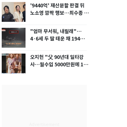
'9440억' 재산분할 판결 뒤
노소영 깜짝 행보…최수종 공
연장 찾았다
"엄마 무서워, 내릴래"…
4·6세 두 딸 태운 채 194
㎞/h 살인 질주[영상]
오지헌 "父 90년대 일타강
사…월수입 5000만원에 100
평대 집" 금수저 고백