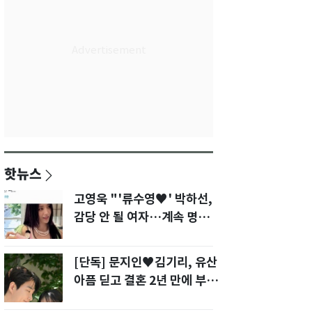
핫뉴스
고영욱 "'류수영♥' 박하선,
감당 안 될 여자…계속 명품
사 나를 것"
[단독] 문지인♥김기리, 유산
아픔 딛고 결혼 2년 만에 부모
됐다…7일 득남