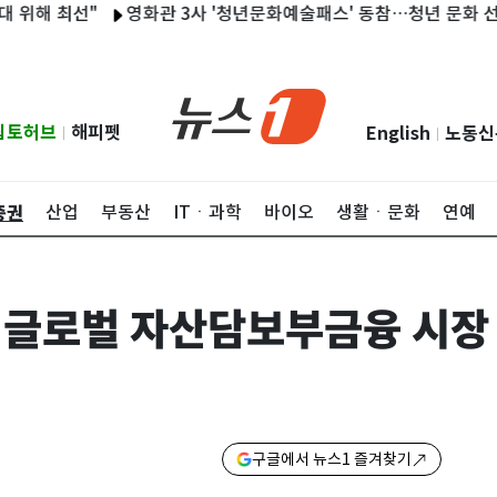
최선"
영화관 3사 '청년문화예술패스' 동참…청년 문화 선택지 확
립토허브
해피펫
English
노동신
|
|
증권
산업
부동산
ITㆍ과학
바이오
생활ㆍ문화
연예
 글로벌 자산담보부금융 시장
구글에서 뉴스1 즐겨찾기