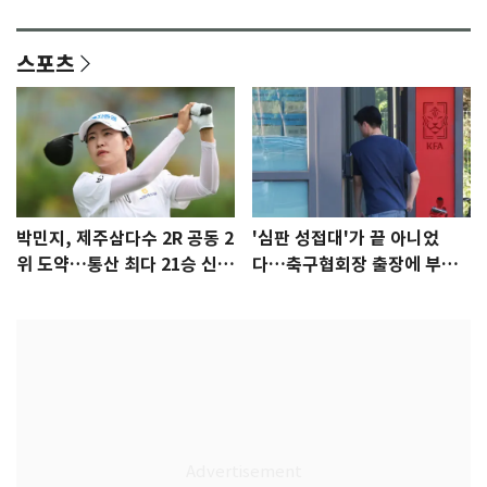
감 [N이슈]
참석 확정…기대감 UP
스포츠
박민지, 제주삼다수 2R 공동 2
'심판 성접대'가 끝 아니었
위 도약…통산 최다 21승 신기
다…축구협회장 출장에 부인
록 도전
3회 동반 '펑펑'