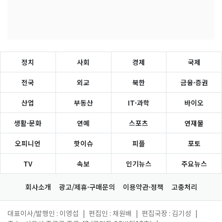
정치
사회
경제
국제
전국
외교
북한
금융·증권
산업
부동산
IT·과학
바이오
생활·문화
연예
스포츠
연재물
오피니언
핫이슈
피플
포토
TV
속보
인기뉴스
주요뉴스
회사소개
광고/제휴·구매문의
이용약관·정책
고충처리
대표이사/발행인 : 이영섭
|
편집인 : 채원배
|
편집국장 : 김기성
|