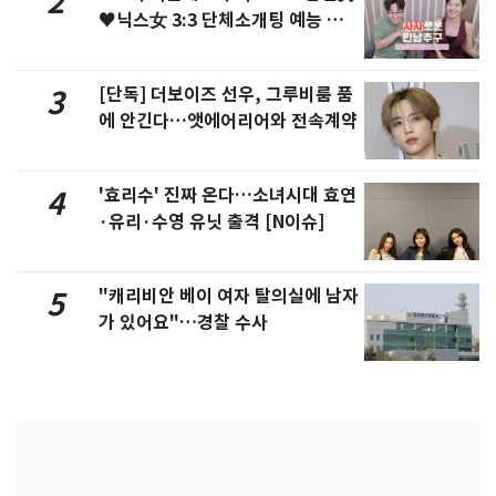
2
♥닉스女 3:3 단체소개팅 예능 화
제
[단독] 더보이즈 선우, 그루비룸 품
3
에 안긴다…앳에어리어와 전속계약
'효리수' 진짜 온다…소녀시대 효연
4
·유리·수영 유닛 출격 [N이슈]
"캐리비안 베이 여자 탈의실에 남자
5
가 있어요"…경찰 수사