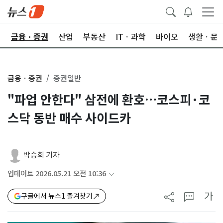
한
금융ㆍ증권
산업
부동산
ITㆍ과학
바이오
생활ㆍ문
금융ㆍ증권
증권일반
"파업 안한다" 삼전에 환호…코스피·코
스닥 동반 매수 사이드카
박승희 기자
업데이트 2026.05.21 오전 10:36
가
구글에서 뉴스1 즐겨찾기