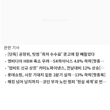
관련 기사
[단독] 공정위, 빗썸 '최저 수수료' 광고에 칼 빼들었다
엔비디아 HBM 축소 우려…SK하이닉스 4.8% 하락[핫종목]
(종합)
'업비트 신규 상장' 카미노파이낸스, 전날대비 12% 상승[특
징코인]
롯데쇼핑, 시장 기대치 밑돈 2분기 실적…13% 하락[핫종목]
해킹 넘어 납치까지…코인 부자 노린 범죄 '현실 세계'로 번졌
다