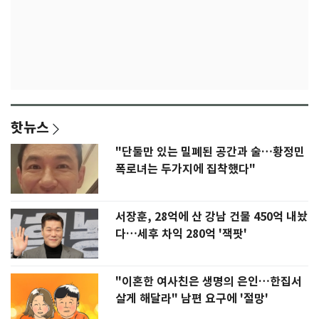
핫뉴스
"단둘만 있는 밀폐된 공간과 술…황정민
폭로녀는 두가지에 집착했다"
서장훈, 28억에 산 강남 건물 450억 내놨
다…세후 차익 280억 '잭팟'
"이혼한 여사친은 생명의 은인…한집서
살게 해달라" 남편 요구에 '절망'