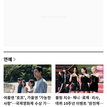
연예
여름엔 '호프', 가을엔 '가능한
블핑 지수·제니·로제·리사,
사랑'…국제영화제 수상 기대
데뷔 10주년 이벤트 '완전체'