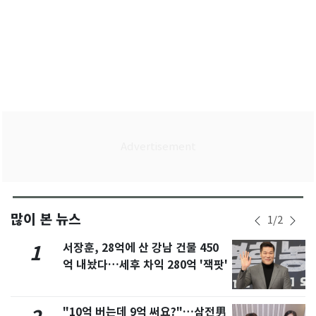
많이 본 뉴스
1
/
2
서장훈, 28억에 산 강남 건물 450
1
억 내놨다…세후 차익 280억 '잭팟'
"10억 버는데 9억 써요?"…삼전男