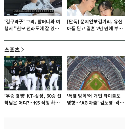
'김구라子' 그리, 할머니와 여
[단독] 문지인♥김기리, 유산
행서 "친모 전라도에 잘 있
아픔 딛고 결혼 2년 만에 부모
어"…유튜브서 언급
됐다…7일 득남
스포츠
'우승 경쟁' KT-삼성, 60승 선
'폭염 방학'에 개인 타이틀도
착팀은 어디?…KS 직행 확률
영향…'AG 차출' 김도영·곽빈
77.8%
울상