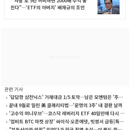
"'사팔'로 5년 허비하면 2000배 수익 놓
친다"…'ETF의 아버지' 배재규의 조언
관련 기사
'답답한 삼전닉스' 거래대금 1/5 토막…남은 모멘텀은 '주주
환원'
끝내 9월로 밀린 美 클래리티법…'운명의 3주' 내 결판 날까
'고수익 머니무브'…코스닥 레버리지 ETF 40일만에 다시 1
조↑
'업비트 BTC 마켓 상장' 싸이식·오픈에뎃, 빗썸서 급등[특징
코인]
"부동산이라 안전" 믿었다가 원금 전액 손실…이 펀드 뭐길