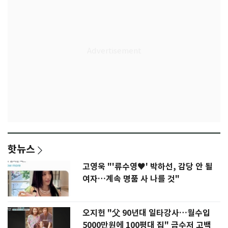
핫뉴스
고영욱 "'류수영♥' 박하선, 감당 안 될
여자…계속 명품 사 나를 것"
오지헌 "父 90년대 일타강사…월수입
5000만원에 100평대 집" 금수저 고백