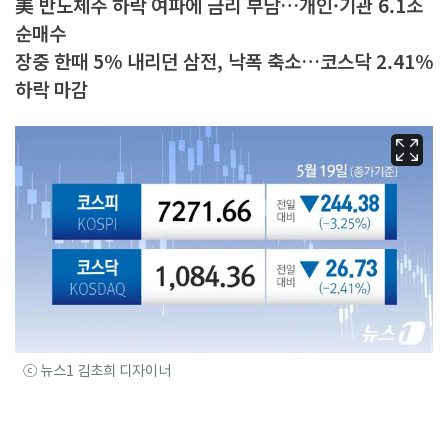
美 반도체주 하락 여파에 금리 부담…개인·기관 6.1조
순매수
장중 한때 5% 내리던 삼전, 낙폭 축소…코스닥 2.41%
하락 마감
ⓒ 뉴스1 김초희 디자이너