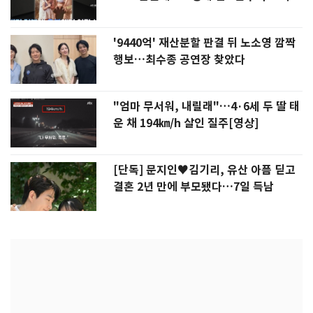
'9440억' 재산분할 판결 뒤 노소영 깜짝
행보…최수종 공연장 찾았다
"엄마 무서워, 내릴래"…4·6세 두 딸 태
운 채 194㎞/h 살인 질주[영상]
[단독] 문지인♥김기리, 유산 아픔 딛고
결혼 2년 만에 부모됐다…7일 득남