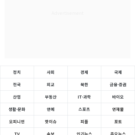
정치
사회
경제
국제
전국
외교
북한
금융·증권
산업
부동산
IT·과학
바이오
생활·문화
연예
스포츠
연재물
오피니언
핫이슈
피플
포토
TV
속보
인기뉴스
주요뉴스