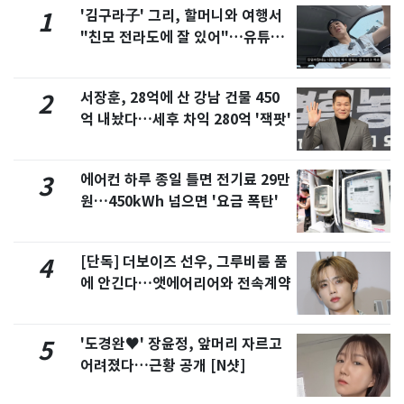
'김구라子' 그리, 할머니와 여행서
1
"친모 전라도에 잘 있어"…유튜브
서 언급
서장훈, 28억에 산 강남 건물 450
2
억 내놨다…세후 차익 280억 '잭팟'
에어컨 하루 종일 틀면 전기료 29만
3
원…450kWh 넘으면 '요금 폭탄'
[단독] 더보이즈 선우, 그루비룸 품
4
에 안긴다…앳에어리어와 전속계약
'도경완♥' 장윤정, 앞머리 자르고
5
어려졌다…근황 공개 [N샷]