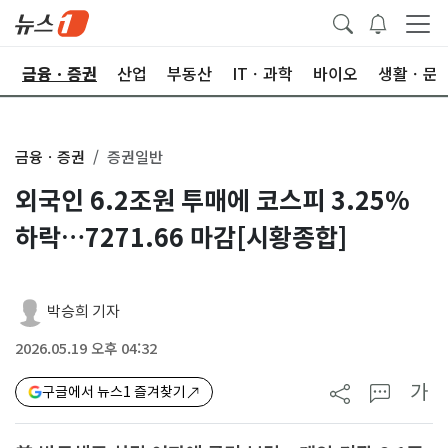
한
금융ㆍ증권
산업
부동산
ITㆍ과학
바이오
생활ㆍ문
금융ㆍ증권
증권일반
외국인 6.2조원 투매에 코스피 3.25%
하락…7271.66 마감[시황종합]
박승희 기자
2026.05.19 오후 04:32
가
구글에서 뉴스1 즐겨찾기