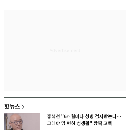
감격
핫뉴스
홍석천 "6개월마다 성병 검사받는다…
그래야 맘 편히 성생활" 깜짝 고백