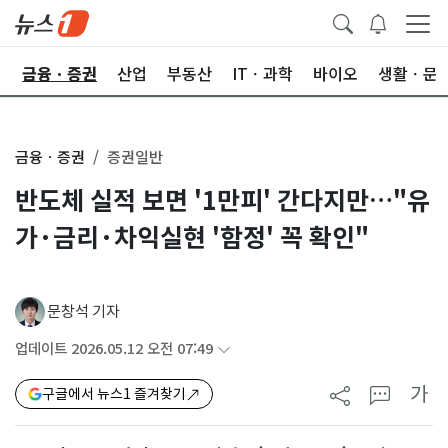
한
금융ㆍ증권
산업
부동산
ITㆍ과학
바이오
생활ㆍ문
금융ㆍ증권
증권일반
반도체 실적 보면 '1만피' 간다지만…"유
가·금리·차익실현 '함정' 꼭 확인"
문창석 기자
업데이트 2026.05.12 오전 07:49
가
구글에서 뉴스1 즐겨찾기