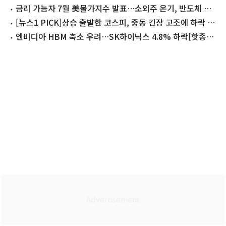
하닉 8%↓
금리 가늠자 7월 美물가지수 발표…소외주 온기, 반도체 방
향성 탐색
[뉴스1 PICK]상승 출발한 코스피, 중동 긴장 고조에 하락 마
감
엔비디아 HBM 축소 우려…SK하이닉스 4.8% 하락[핫종목]
(종합)