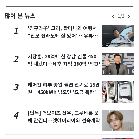
많이 본 뉴스
1
/
2
'김구라子' 그리, 할머니외 여행서
1
"친모 전라도에 잘 있어"…유튜브
서 언급
서장훈, 28억에 산 강남 건물 450
2
억 내놨다…세후 차익 280억 '잭팟'
에어컨 하루 종일 틀면 전기료 29만
3
원…450kWh 넘으면 '요금 폭탄'
[단독] 더보이즈 선우, 그루비룸 품
4
에 안긴다…앳에어리어와 전속계약