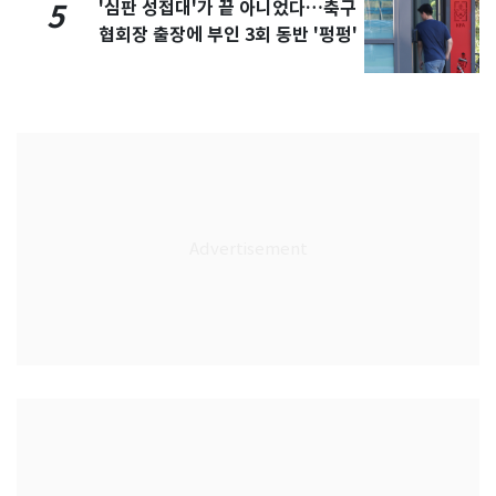
'심판 성접대'가 끝 아니었다…축구
5
협회장 출장에 부인 3회 동반 '펑펑'