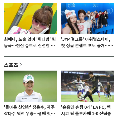
최예나, 노출 없이 '워터밤' 퀸
'JYP 걸그룹' 아워벌스데이,
등극…전신 슈트로 신선한 충
첫 싱글 콘셉트 포토 공개…청
격 [N샷]
량·키치
스포츠
'돌아온 신인왕' 장은수, 제주
'손흥민 슈팅 0개' LA FC, 멕
삼다수 역전 우승…생애 첫승
시코 팀 톨루카에 1-0 진땀승