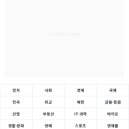
정치
사회
경제
국제
전국
외교
북한
금융·증권
산업
부동산
IT·과학
바이오
생활·문화
연예
스포츠
연재물