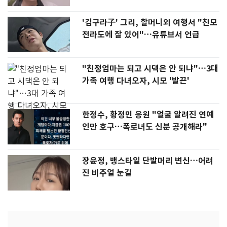
'김구라子' 그리, 할머니외 여행서 "친모
전라도에 잘 있어"…유튜브서 언급
"친정엄마는 되고 시댁은 안 되냐"…3대
가족 여행 다녀오자, 시모 '발끈'
한정수, 황정민 응원 "얼굴 알려진 연예
인만 호구…폭로녀도 신분 공개해라"
장윤정, 뱅스타일 단발머리 변신…어려
진 비주얼 눈길