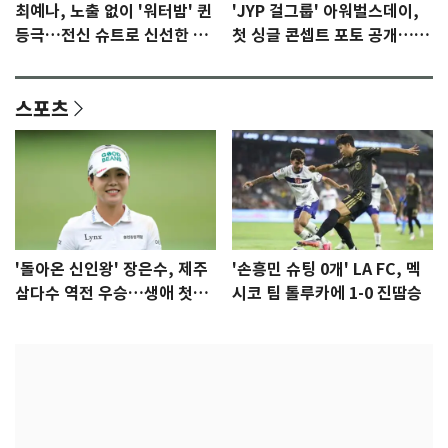
최예나, 노출 없이 '워터밤' 퀸
'JYP 걸그룹' 아워벌스데이,
등극…전신 슈트로 신선한 충
첫 싱글 콘셉트 포토 공개…청
격 [N샷]
량·키치
스포츠
'돌아온 신인왕' 장은수, 제주
'손흥민 슈팅 0개' LA FC, 멕
삼다수 역전 우승…생애 첫승
시코 팀 톨루카에 1-0 진땀승
감격