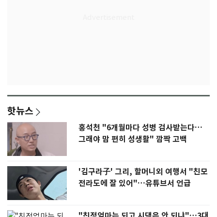
핫뉴스
홍석천 "6개월마다 성병 검사받는다…
그래야 맘 편히 성생활" 깜짝 고백
'김구라子' 그리, 할머니외 여행서 "친모
전라도에 잘 있어"…유튜브서 언급
"친정엄마는 되고 시댁은 안 되냐"…3대