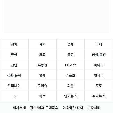
정치
사회
경제
국제
전국
외교
북한
금융·증권
산업
부동산
IT·과학
바이오
생활·문화
연예
스포츠
연재물
오피니언
핫이슈
피플
포토
TV
속보
인기뉴스
주요뉴스
회사소개
광고/제휴·구매문의
이용약관·정책
고충처리