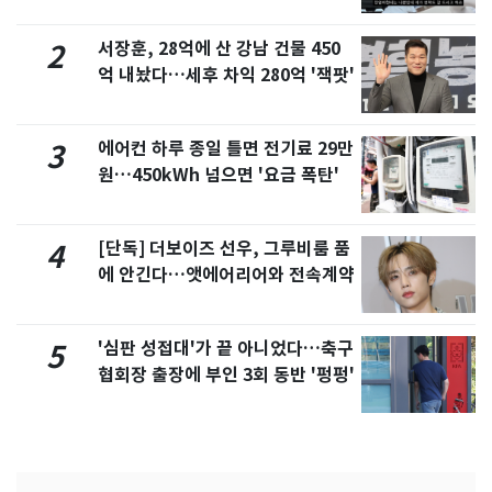
서 언급
서장훈, 28억에 산 강남 건물 450
2
억 내놨다…세후 차익 280억 '잭팟'
에어컨 하루 종일 틀면 전기료 29만
3
원…450kWh 넘으면 '요금 폭탄'
[단독] 더보이즈 선우, 그루비룸 품
4
에 안긴다…앳에어리어와 전속계약
'심판 성접대'가 끝 아니었다…축구
5
협회장 출장에 부인 3회 동반 '펑펑'