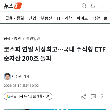
한
금융ㆍ증권
산업
부동산
ITㆍ과학
바이오
생활ㆍ문
금융ㆍ증권
증권일반
코스피 연일 사상최고…국내 주식형 ETF
순자산 200조 돌파
박주평 기자
2026.05.10 오전 10:02
가
구글에서 뉴스1 즐겨찾기