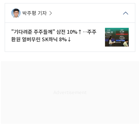
박주평 기자
"기다려준 주주들께" 삼전 10%↑…주주
환원 얼버무린 SK하닉 8%↓