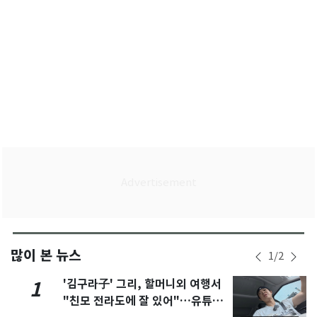
많이 본 뉴스
1
/
2
'김구라子' 그리, 할머니외 여행서
1
"친모 전라도에 잘 있어"…유튜브