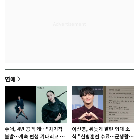
연예
수애, 4년 공백 왜…"차기작
이신영, 뒤늦게 알린 입대 소
불발…계속 편성 기다리고 있
식 "신병훈련 수료…군생활