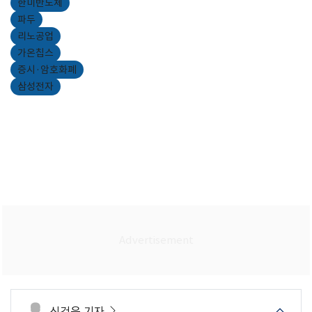
한미반도체
파두
리노공업
가온칩스
증시·암호화폐
삼성전자
신건웅 기자