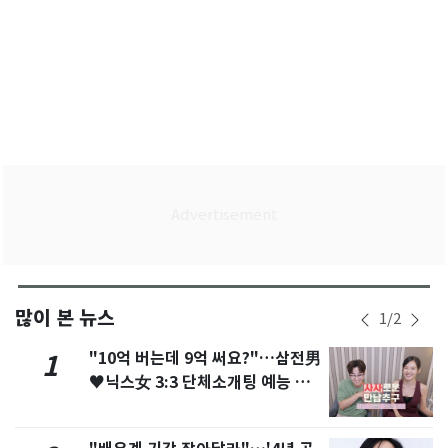
많이 본 뉴스
1
/
2
"10억 버는데 9억 써요?"…삼전男
1
♥닉스女 3:3 단체소개팅 예능 화
제