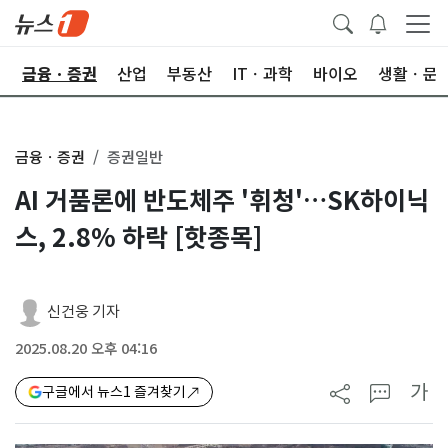
한
금융ㆍ증권
산업
부동산
ITㆍ과학
바이오
생활ㆍ문
금융ㆍ증권
증권일반
AI 거품론에 반도체주 '휘청'…SK하이닉
스, 2.8% 하락 [핫종목]
신건웅 기자
2025.08.20 오후 04:16
가
구글에서 뉴스1 즐겨찾기