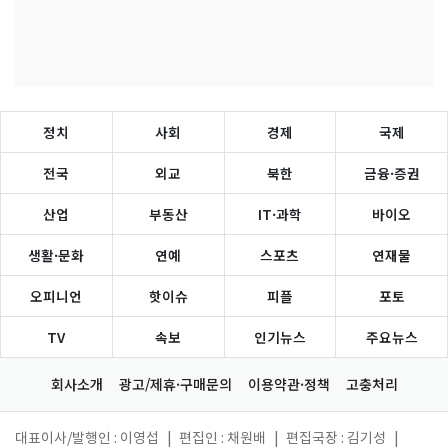
정치
사회
경제
국제
전국
외교
북한
금융·증권
산업
부동산
IT·과학
바이오
생활·문화
연예
스포츠
연재물
오피니언
핫이슈
피플
포토
TV
속보
인기뉴스
주요뉴스
회사소개
광고/제휴·구매문의
이용약관·정책
고충처리
대표이사/발행인 : 이영섭
|
편집인 : 채원배
|
편집국장 : 김기성
|