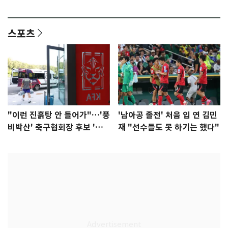
다"
집중"
스포츠
"이런 진흙탕 안 들어가"…'풍
'남아공 졸전' 처음 입 연 김민
비박산' 축구협회장 후보 '실
재 "선수들도 못 하기는 했다"
종'