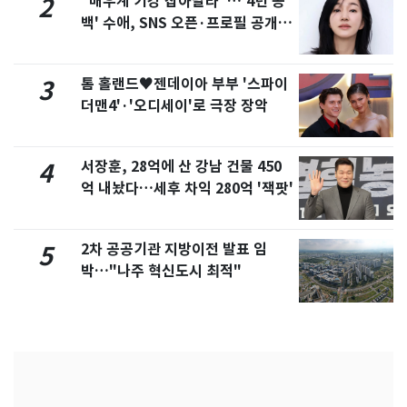
"배우계 기강 잡아달라"…'4년 공
2
백' 수애, SNS 오픈·프로필 공개
화제
톰 홀랜드♥젠데이아 부부 '스파이
3
더맨4'·'오디세이'로 극장 장악
서장훈, 28억에 산 강남 건물 450
4
억 내놨다…세후 차익 280억 '잭팟'
2차 공공기관 지방이전 발표 임
5
박…"나주 혁신도시 최적"