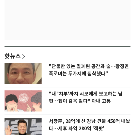
핫뉴스
"단둘만 있는 밀폐된 공간과 술…황정민
폭로녀는 두가지에 집착했다"
"내 '치부'까지 시모에게 보고하는 남
편…집이 감옥 같다" 아내 고통
서장훈, 28억에 산 강남 건물 450억 내놨
다…세후 차익 280억 '잭팟'