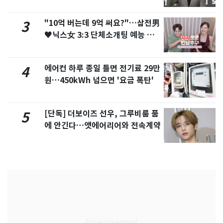
"10억 버는데 9억 써요?"…삼전男
3
♥닉스女 3:3 단체소개팅 예능 화
제
에어컨 하루 종일 틀면 전기료 29만
4
원…450kWh 넘으면 '요금 폭탄'
[단독] 더보이즈 선우, 그루비룸 품
5
에 안긴다…앳에어리어와 전속계약