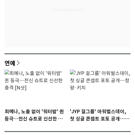
연예
최예나, 노출 없이 '워터밤' 퀸
'JYP 걸그룹' 아워벌스데이,
등극…전신 슈트로 신선한 충
첫 싱글 콘셉트 포토 공개…청
격 [N샷]
량·키치