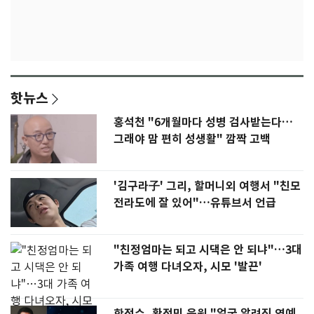
핫뉴스
홍석천 "6개월마다 성병 검사받는다…
그래야 맘 편히 성생활" 깜짝 고백
'김구라子' 그리, 할머니외 여행서 "친모
전라도에 잘 있어"…유튜브서 언급
"친정엄마는 되고 시댁은 안 되냐"…3대
가족 여행 다녀오자, 시모 '발끈'
한정수, 황정민 응원 "얼굴 알려진 연예