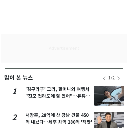
많이 본 뉴스
1
/
2
'김구라子' 그리, 할머니외 여행서
1
"친모 전라도에 잘 있어"…유튜브
서 언급
서장훈, 28억에 산 강남 건물 450
2
억 내놨다…세후 차익 280억 '잭팟'