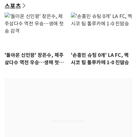
스포츠
'돌아온 신인왕' 장은수, 제주
'손흥민 슈팅 0개' LA FC, 멕
삼다수 역전 우승…생애 첫승
시코 팀 톨루카에 1-0 진땀승
감격