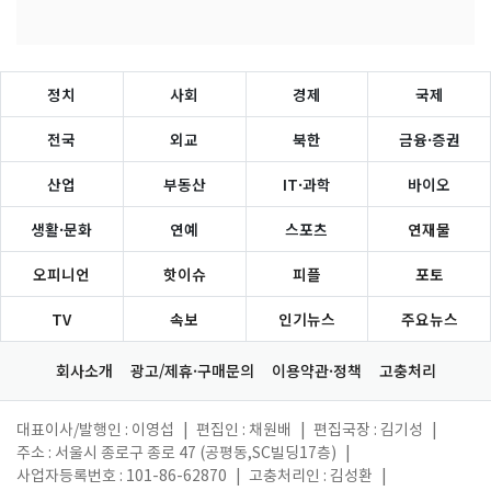
정치
사회
경제
국제
전국
외교
북한
금융·증권
산업
부동산
IT·과학
바이오
생활·문화
연예
스포츠
연재물
오피니언
핫이슈
피플
포토
TV
속보
인기뉴스
주요뉴스
회사소개
광고/제휴·구매문의
이용약관·정책
고충처리
대표이사/발행인 : 이영섭
|
편집인 : 채원배
|
편집국장 : 김기성
|
주소 : 서울시 종로구 종로 47 (공평동,SC빌딩17층)
|
사업자등록번호 : 101-86-62870
|
고충처리인 : 김성환
|