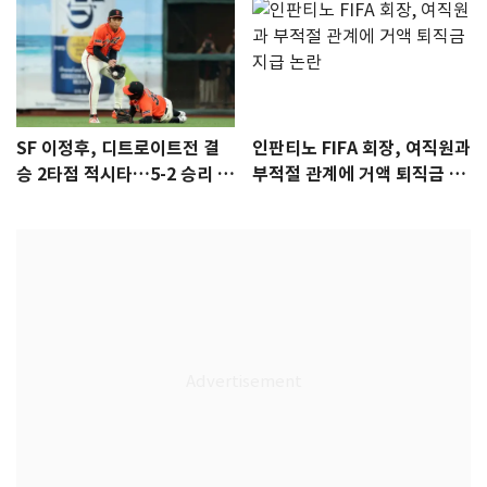
SF 이정후, 디트로이트전 결
인판티노 FIFA 회장, 여직원과
승 2타점 적시타…5-2 승리 견
부적절 관계에 거액 퇴직금 지
인
급 논란