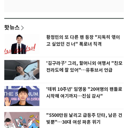
핫뉴스
황정민의 또 다른 팬 등장 "지독히 엮이
고 싶었던 건 너" 폭로녀 직격
'김구라子' 그리, 할머니외 여행서 "친모
전라도에 잘 있어"…유튜브서 언급
'데뷔 10주년' 임영웅 "20여명의 팬들로
시작해 여기까지…진심 감사"
"5500만원 날리고 급등주 단타, 남은 건
빚뿐"…30대 여성 파혼 위기