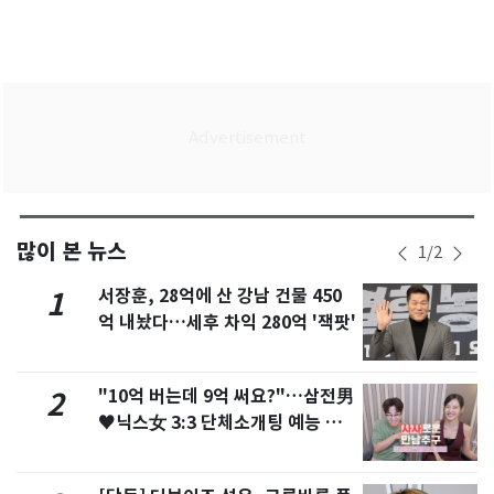
많이 본 뉴스
1
/
2
서장훈, 28억에 산 강남 건물 450
1
억 내놨다…세후 차익 280억 '잭팟'
"10억 버는데 9억 써요?"…삼전男
2
♥닉스女 3:3 단체소개팅 예능 화
제