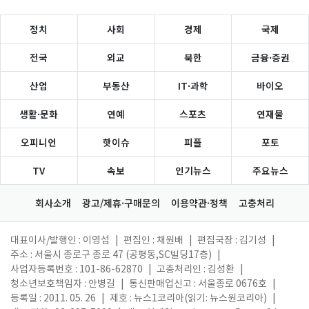
정치
사회
경제
국제
전국
외교
북한
금융·증권
산업
부동산
IT·과학
바이오
생활·문화
연예
스포츠
연재물
오피니언
핫이슈
피플
포토
TV
속보
인기뉴스
주요뉴스
회사소개
광고/제휴·구매문의
이용약관·정책
고충처리
대표이사/발행인 : 이영섭
|
편집인 : 채원배
|
편집국장 : 김기성
|
주소 : 서울시 종로구 종로 47 (공평동,SC빌딩17층)
|
사업자등록번호 : 101-86-62870
|
고충처리인 : 김성환
|
청소년보호책임자 : 안병길
|
통신판매업신고 : 서울종로 0676호
|
등록일 : 2011. 05. 26
|
제호 : 뉴스1코리아(읽기: 뉴스원코리아)
|