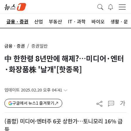
한
금융ㆍ증권
산업
부동산
ITㆍ과학
바이오
생활ㆍ문
금융ㆍ증권
증권일반
中 한한령 8년만에 해제?…미디어·엔터
·화장품株 '날개'[핫종목]
업데이트 2025.02.20 오후 04:41
가
구글에서 뉴스1 즐겨찾기
(종합) 미디어·엔터주 6곳 상한가…토니모리 16% 급
등