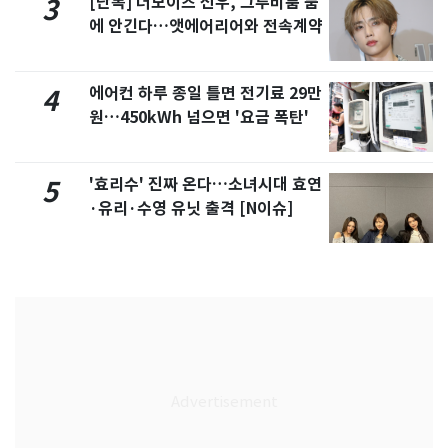
[단독] 더보이즈 선우, 그루비룸 품
3
에 안긴다…앳에어리어와 전속계약
에어컨 하루 종일 틀면 전기료 29만
4
원…450kWh 넘으면 '요금 폭탄'
'효리수' 진짜 온다…소녀시대 효연
5
·유리·수영 유닛 출격 [N이슈]