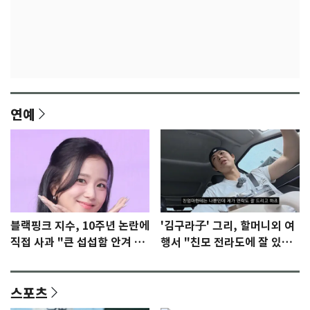
연예
블랙핑크 지수, 10주년 논란에
'김구라子' 그리, 할머니외 여
직접 사과 "큰 섭섭함 안겨 미
행서 "친모 전라도에 잘 있
안"
어"…유튜브서 언급
스포츠