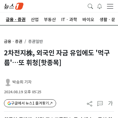
한
금융ㆍ증권
산업
부동산
ITㆍ과학
바이오
생활ㆍ문
금융ㆍ증권
증권일반
2차전지株, 외국인 자금 유입에도 '먹구
름'…또 휘청[핫종목]
박승희 기자
2024.08.19 오후 05:25
가
구글에서 뉴스1 즐겨찾기