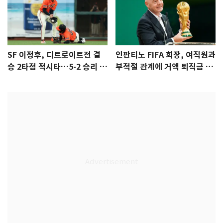
SF 이정후, 디트로이트전 결
인판티노 FIFA 회장, 여직원과
승 2타점 적시타…5-2 승리 견
부적절 관계에 거액 퇴직금 지
인
급 논란