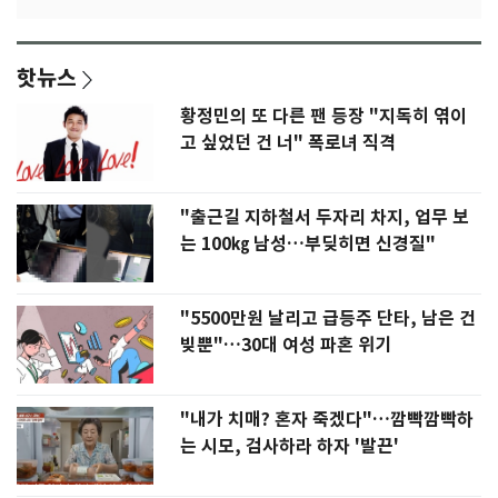
핫뉴스
황정민의 또 다른 팬 등장 "지독히 엮이
고 싶었던 건 너" 폭로녀 직격
"출근길 지하철서 두자리 차지, 업무 보
는 100㎏ 남성…부딪히면 신경질"
"5500만원 날리고 급등주 단타, 남은 건
빚뿐"…30대 여성 파혼 위기
"내가 치매? 혼자 죽겠다"…깜빡깜빡하
는 시모, 검사하라 하자 '발끈'