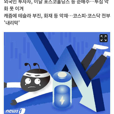
외국인 투자자, 이달 포스코홀딩스 등 순매수…투심 악
화 못 이겨
캐즘에 테슬라 부진, 화재 등 악재…코스피·코스닥 전부
'내리막'