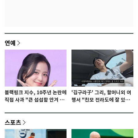
연예
블랙핑크 지수, 10주년 논란에
'김구라子' 그리, 할머니외 여
직접 사과 "큰 섭섭함 안겨 미
행서 "친모 전라도에 잘 있
안"
어"…유튜브서 언급
스포츠