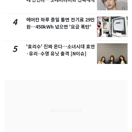
에 안긴다…앳에어리어와 전속계약
에어컨 하루 종일 틀면 전기료 29만
4
원…450kWh 넘으면 '요금 폭탄'
'효리수' 진짜 온다…소녀시대 효연
5
·유리·수영 유닛 출격 [N이슈]