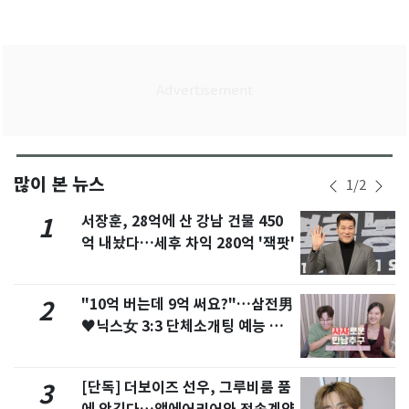
많이 본 뉴스
1
/
2
서장훈, 28억에 산 강남 건물 450
1
억 내놨다…세후 차익 280억 '잭팟'
"10억 버는데 9억 써요?"…삼전男
2
♥닉스女 3:3 단체소개팅 예능 화
제
[단독] 더보이즈 선우, 그루비룸 품
3