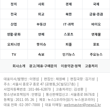
정치
사회
경제
국제
전국
외교
북한
금융·증권
산업
부동산
IT·과학
바이오
생활·문화
연예
스포츠
연재물
오피니언
핫이슈
피플
포토
TV
속보
인기뉴스
주요뉴스
회사소개
광고/제휴·구매문의
이용약관·정책
고충처리
대표이사/발행인 : 이영섭
|
편집인 : 채원배
|
편집국장 : 김기성
|
주소 : 서울시 종로구 종로 47 (공평동,SC빌딩17층)
|
사업자등록번호 : 101-86-62870
|
고충처리인 : 김성환
|
청소년보호책임자 : 안병길
|
통신판매업신고 : 서울종로 0676호
|
등록일 : 2011. 05. 26
|
제호 : 뉴스1코리아(읽기: 뉴스원코리아)
|
대표 전화 : 02-397-7000
|
대표 이메일 :
webmaster@news1.kr