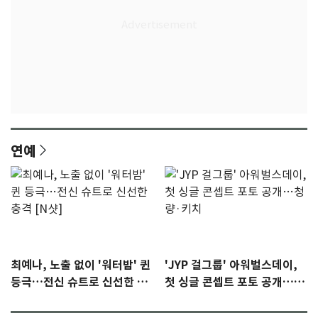
연예
최예나, 노출 없이 '워터밤' 퀸
'JYP 걸그룹' 아워벌스데이,
등극…전신 슈트로 신선한 충
첫 싱글 콘셉트 포토 공개…청
격 [N샷]
량·키치