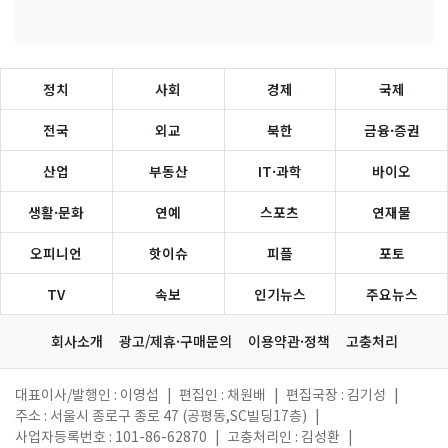
정치
사회
경제
국제
전국
외교
북한
금융·증권
산업
부동산
IT·과학
바이오
생활·문화
연예
스포츠
연재물
오피니언
핫이슈
피플
포토
TV
속보
인기뉴스
주요뉴스
회사소개
광고/제휴·구매문의
이용약관·정책
고충처리
대표이사/발행인 : 이영섭
|
편집인 : 채원배
|
편집국장 : 김기성
|
주소 : 서울시 종로구 종로 47 (공평동,SC빌딩17층)
|
사업자등록번호 : 101-86-62870
|
고충처리인 : 김성환
|