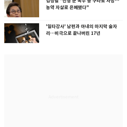
김정렬 "친형 군 복무 중 구타로 사망…
농약 자살로 은폐됐다"
'일타강사' 남편과 아내의 마지막 술자
리…비극으로 끝나버린 17년