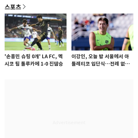
스포츠
'손흥민 슈팅 0개' LA FC, 멕
이강인, 오늘 밤 서울에서 아
시코 팀 톨루카에 1-0 진땀승
틀레티코 입단식…전례 없는
특급대우