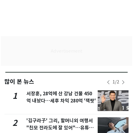
많이 본 뉴스
1
/
2
서장훈, 28억에 산 강남 건물 450
1
억 내놨다…세후 차익 280억 '잭팟'
'김구라子' 그리, 할머니외 여행서
2
"친모 전라도에 잘 있어"…유튜브