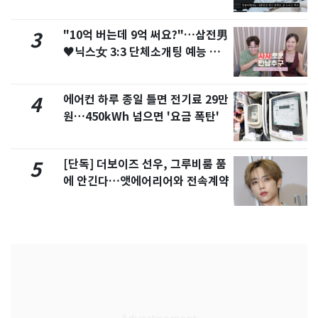
서 언급
"10억 버는데 9억 써요?"…삼전男
3
♥닉스女 3:3 단체소개팅 예능 화
제
에어컨 하루 종일 틀면 전기료 29만
4
원…450kWh 넘으면 '요금 폭탄'
[단독] 더보이즈 선우, 그루비룸 품
5
에 안긴다…앳에어리어와 전속계약