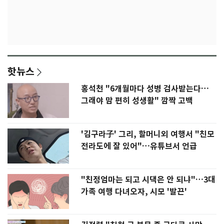
핫뉴스
홍석천 "6개월마다 성병 검사받는다…
그래야 맘 편히 성생활" 깜짝 고백
'김구라子' 그리, 할머니외 여행서 "친모
전라도에 잘 있어"…유튜브서 언급
"친정엄마는 되고 시댁은 안 되냐"…3대
가족 여행 다녀오자, 시모 '발끈'