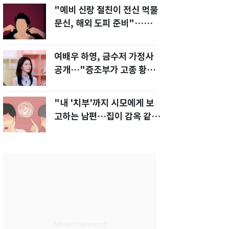
"예비 신랑 절친이 전신 먹물
문신, 해외 도피 준비"…예비
신부 '혼란'
여배우 하영, 금수저 가정사
공개…"증조부가 고종 황제
주치의"
"내 '치부'까지 시모에게 보
고하는 남편…집이 감옥 같
다" 아내 고통