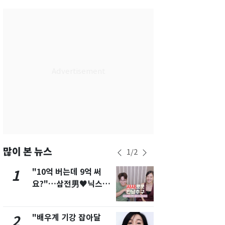
서울
37
℃
부산
35
℃
대구
39
℃
인천
37
℃
광주
38
℃
대전
37
℃
울산
33
℃
강릉
31
℃
많이 본 뉴스
1
/
2
제주
31
℃
"10억 버는데 9억 써
에어컨 하루
1
6
요?"…삼전男♥닉스女
전기료 29만
3:3 단체소개팅 예능 화
450kWh 
제
폭탄'
"배우계 기강 잡아달
"캐리비안 
2
7