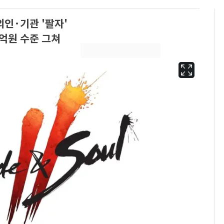
인·기관 '팔자'
억원 수준 그쳐
에어컨 하루 종일 틀면
6
전기료 29만 원…
450kWh 넘으면 '요금
폭탄'
"캐리비안 베이 여자 탈
7