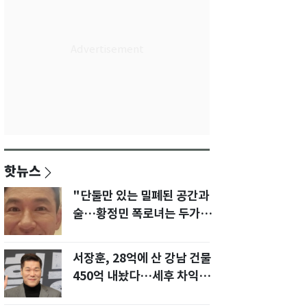
핫뉴스
"단둘만 있는 밀폐된 공간과
술…황정민 폭로녀는 두가지
에 집착했다"
서장훈, 28억에 산 강남 건물
450억 내놨다…세후 차익
280억 '잭팟'