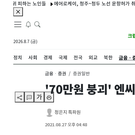
위 피하는 노인들
에어로케이, 청주~청두 노선 운항허가 취득…11
크
2026.8.7 (금)
금융ㆍ
정치
사회
경제
국제
전국
외교
북한
금융ㆍ증권
증권일반
'70만원 붕괴' 엔
가
정은지 특파원
2021.08.27 오후 04:48