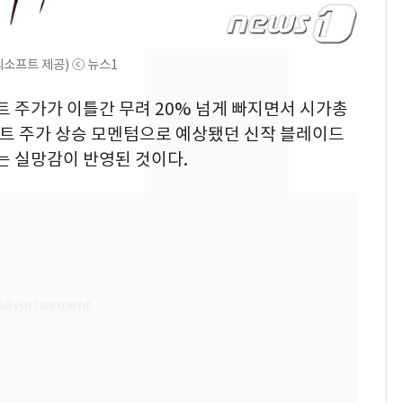
의실에 남자가 있어
요"…경찰 수사
씨소프트 제공) ⓒ 뉴스1
2600만명 사로잡은 '바
8
나나킥 베이비'…농심
프트 주가가 이틀간 무려 20% 넘게 빠지면서 시가총
의 깜짝 선물
프트 주가 상승 모멘텀으로 예상됐던 신작 블레이드
축구협회, 외국인 심판
9
는 실망감이 반영된 것이다.
들 10여명 대상 '성 접
대' 의혹…월드컵·올림
픽 예선 등
美 상원 클래리티법 처
10
리 난항…민주당 "윤리
·AML 보완 우선"