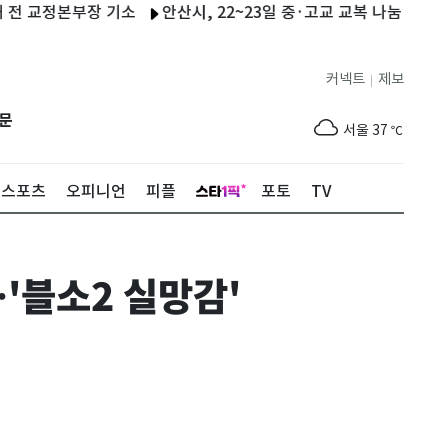
교정본부장 기소
안산시, 22~23일 중·고교 교복 나눔 행사
내년 
커넥트
제보
|
제주
31
℃
문
서울
37
℃
부산
35
℃
스포츠
오피니언
피플
포토
TV
대구
39
℃
인천
37
℃
…'블소2 실망감'
광주
38
℃
대전
37
℃
울산
33
℃
강릉
31
℃
제주
31
℃