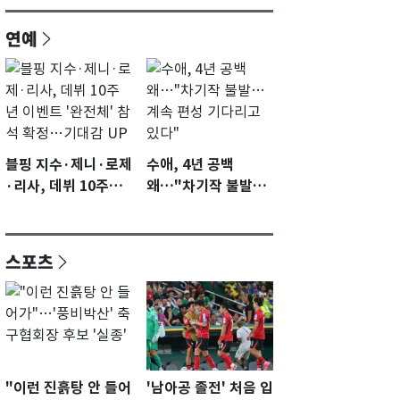
연예
블핑 지수·제니·로제
수애, 4년 공백
·리사, 데뷔 10주년
왜…"차기작 불발…
이벤트 '완전체' 참석
계속 편성 기다리고
확정…기대감 UP
있다"
스포츠
"이런 진흙탕 안 들어
'남아공 졸전' 처음 입