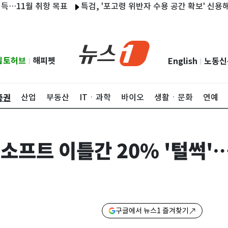
월 취항 목표
특검, '포고령 위반자 수용 공간 확보' 신용해 전 
립토허브
해피펫
English
노동신
|
|
증권
산업
부동산
ITㆍ과학
바이오
생활ㆍ문화
연예
씨소프트 이틀간 20% '털썩'
구글에서 뉴스1 즐겨찾기