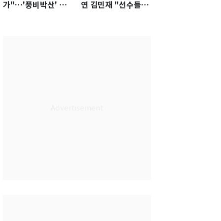
가"…'풍비박산' 축
연 김민재 "선수들도
구협회장 후보 '실종'
못 하기는 했다"