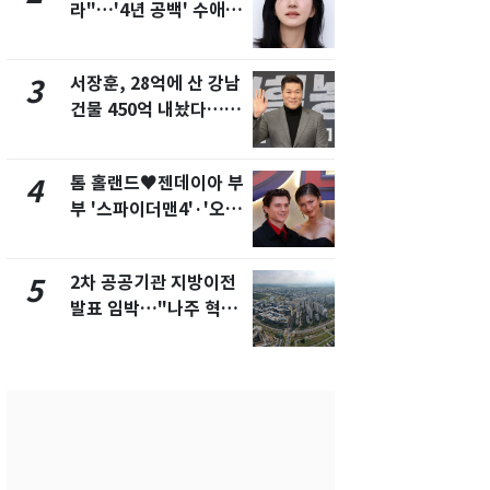
라"…'4년 공백' 수애,
의실에 남자
SNS 오픈·프로필 공개
요"…경찰 
화제
서장훈, 28억에 산 강남
2600만명 
3
8
건물 450억 내놨다…세
나나킥 베이
후 차익 280억 '잭팟'
의 깜짝 선물
톰 홀랜드♥젠데이아 부
축구협회, 
4
9
부 '스파이더맨4'·'오디
들 10여명 대
세이'로 극장 장악
대' 의혹…
픽 예선 등
2차 공공기관 지방이전
美 상원 클
5
10
발표 임박…"나주 혁신
리 난항…민
도시 최적"
·AML 보완