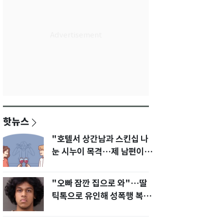
핫뉴스
"호텔서 상간남과 스킨십 나
눈 시누이 목격…제 남편이
입 다물라 하네요"
"오빠 잠깐 집으로 와"…딸
틱톡으로 유인해 성폭행 복수
한 아빠