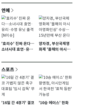
연예
'효리수' 진짜 온다…
양자경, 부산국제영
소녀시대 효연·유리·
화제 '올해의 아시아
수영 유닛 출격 [N이
영화인상' 수상…15
슈]
년만에 부산 온다
스포츠
'16일 간 4경기' 결코
'10승 에이스' 한화