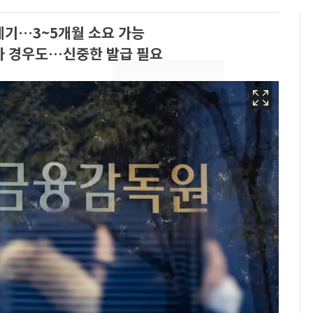
제기…3~5개월 소요 가능
가 경우도…신중한 발급 필요
경기 광주 아파트 화단
6
서 40대 女 숨진 채 발
견…시신 옆엔 '이불'
"사실상 부도 상태"…
7