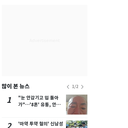
서울
34
℃
부산
33
℃
대구
34
℃
인천
35
℃
광주
34
℃
대전
34
℃
울산
32
℃
강릉
30
℃
많이 본 뉴스
1
/
2
제주
30
℃
"눈 안감기고 입 돌아
경기 광주 
1
6
가"…'8혼' 유퉁, 안면
서 40대 女 
마비 근황 유튜브서 공
견…시신 옆엔
개
'마약 투약 혐의' 신남성
"사실상 부
2
7