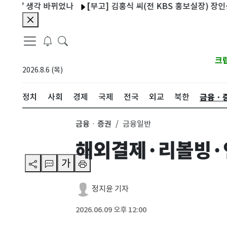
 생각 바뀌었나
[부고] 김홍식 씨(전 KBS 홍보실장) 장인상
"
크
2026.8.6 (목)
금융ㆍ
정치
사회
경제
국제
전국
외교
북한
금융ㆍ증권
금융일반
해외결제·리볼빙·
가
정지윤 기자
2026.06.09 오후 12:00