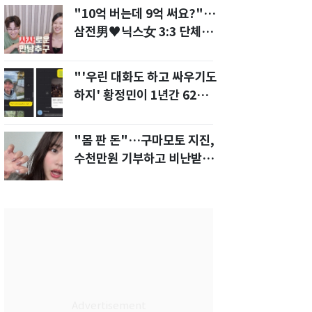
"10억 버는데 9억 써요?"…
삼전男♥닉스女 3:3 단체소
개팅 예능 화제
"'우린 대화도 하고 싸우기도
하지' 황정민이 1년간 62차례
먼저 전화"
"몸 판 돈"…구마모토 지진,
수천만원 기부하고 비난받은
성인물 배우