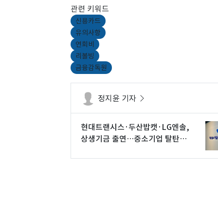
관련 키워드
신용카드
유의사항
연회비
리볼빙
금융감독원
정지윤 기자
현대트랜시스·두산밥캣·LG엔솔,
상생기금 출연…중소기업 탈탄소
·ESG 지원