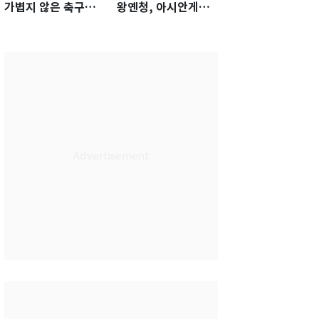
가볍지 않은 축구대
왕옌청, 아시안게임
표팀 '임시 감독' 무게
서 한국전 '표적 등판'
가능성