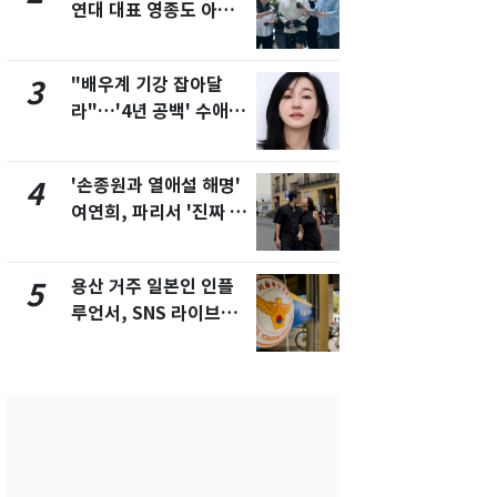
연대 대표 영종도 아파
추미애 경기지
트서 숨진 채 발견
비상 상황' 
"배우계 기강 잡아달
삼성전자·S
3
8
라"…'4년 공백' 수애,
"주주 환원 
SNS 오픈·프로필 공개
확대할 것" 
화제
'손종원과 열애설 해명'
"하늘로 떠
4
9
여연희, 파리서 '진짜 연
속"…이현주
인'과 입맞춤…훈남이
번째 모발 
네 [N샷]
용산 거주 일본인 인플
[단독] 아내
5
10
루언서, SNS 라이브방
성매매 여성
송 도중 사망
아 때려 살해
형