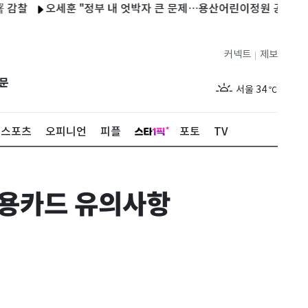
오세훈 "정부 내 엇박자 큰 문제…용산어린이정원 공급 반대"
커넥트
제보
|
제주
30
℃
문
서울
34
℃
부산
33
℃
스포츠
오피니언
피플
포토
TV
대구
34
℃
인천
35
℃
용카드 유의사항
광주
34
℃
대전
34
℃
울산
32
℃
강릉
30
℃
제주
30
℃