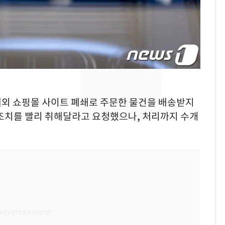
추미애 경기지사, '재정
비상 상황' 선언
삼성전자·SK하이닉스
8
"주주 환원 의미 있게
확대할 것" 약속
"하늘로 떠난 딸과의 약
9
속"…이현주 경사, 세
는 해외 쇼핑몰 사이트 폐쇄로 주문한 물건을 배송받지
번째 모발 기부
 조치를 빨리 취해달라고 요청했으나, 처리까지 수개
[단독] 아내 가출하자
10
성매매 여성 부르고 영
아 때려 살해한 친부, 중
형