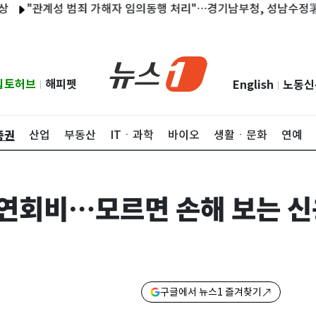
관계성 범죄 가해자 임의동행 처리"…경기남부청, 성남수정署 감찰
립토허브
해피펫
English
노동신
|
|
증권
산업
부동산
ITㆍ과학
바이오
생활ㆍ문화
연예
연회비…모르면 손해 보는 신
구글에서 뉴스1 즐겨찾기