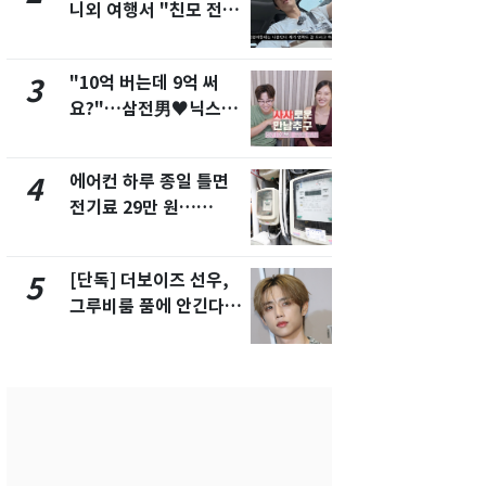
니외 여행서 "친모 전라
었다…축구
도에 잘 있어"…유튜브
에 부인 3회 
서 언급
"10억 버는데 9억 써
[단독] 경찰,
3
8
요?"…삼전男♥닉스女
제작사 회장
3:3 단체소개팅 예능 화
시장법 위반
제
에어컨 하루 종일 틀면
'일타강사' 
4
9
전기료 29만 원…
의 마지막 
450kWh 넘으면 '요금
으로 끝나버린
폭탄'
[단독] 더보이즈 선우,
13호 태풍 '
5
10
그루비룸 품에 안긴다…
키나와·가고
앳에어리어와 전속계약
근…26만명