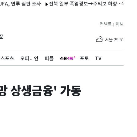
연루 심판 조사
전북 일부 폭염경보→주의보 하향…무더위는 지속
커넥트
제보
|
제주
29
℃
문
서울
29
℃
부산
27
℃
스포츠
오피니언
피플
포토
TV
대구
30
℃
인천
32
℃
망 상생금융' 가동
광주
33
℃
대전
30
℃
울산
25
℃
강릉
22
℃
제주
29
℃