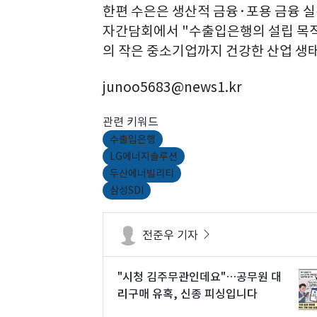
한편 수은은 생산적 금융·포용 금융 실천
자간담회에서 "수출입은행의 설립 목적
의 작은 중소기업까지 건강한 산업 생태
junoo5683@news1.kr
관련 키워드
수출입은행
LG에너지솔루션
두산에너빌리티
삼성SDI
전준우 기자
"시청 김주무관인데요"…공무원 대
리구매 유혹, 신종 피싱입니다