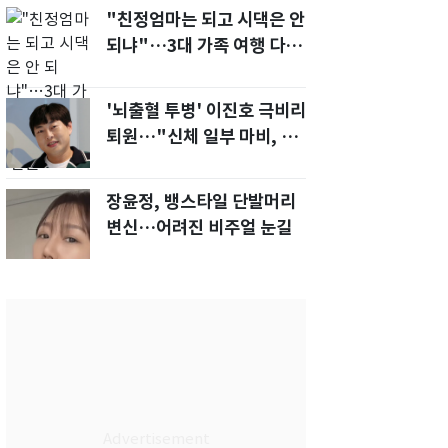
"친정엄마는 되고 시댁은 안
되냐"…3대 가족 여행 다녀
오자, 시모 '발끈'
'뇌출혈 투병' 이진호 극비리
퇴원…"신체 일부 마비, 의사
소통 불편'
장윤정, 뱅스타일 단발머리
변신…어려진 비주얼 눈길