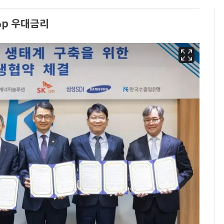
%p 우대금리
회춘실험 억만장자, '여
6
친 생리혈' 냉동고 보
관…"자궁 내부 궁금
해"
'심판 성접대'가 끝 아니
7