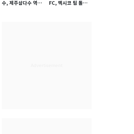
수, 제주삼다수 역전
FC, 멕시코 팀 톨루
우승…생애 첫승 감
카에 1-0 진땀승
격