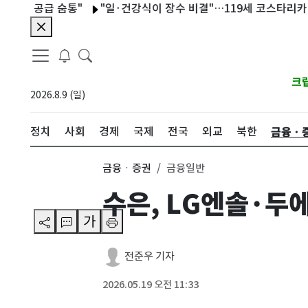
 공급 숨통"
"일·건강식이 장수 비결"…119세 코스타리카 할아버
크
2026.8.9 (일)
금융ㆍ
정치
사회
경제
국제
전국
외교
북한
금융ㆍ증권
금융일반
수은, LG엔솔·두
가
전준우 기자
2026.05.19 오전 11:33