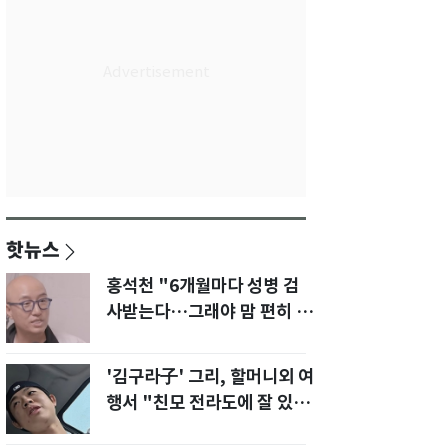
핫뉴스
홍석천 "6개월마다 성병 검
사받는다…그래야 맘 편히 성
생활" 깜짝 고백
'김구라子' 그리, 할머니외 여
행서 "친모 전라도에 잘 있
어"…유튜브서 언급