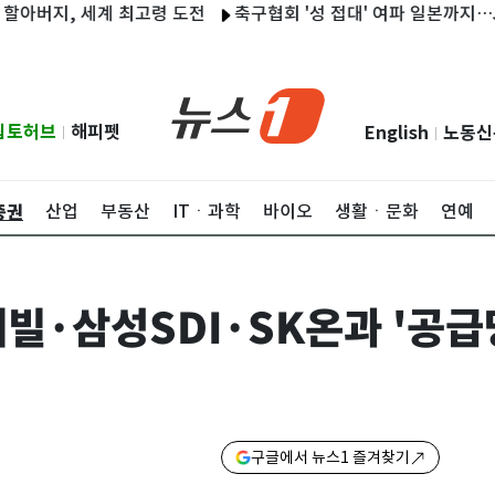
지, 세계 최고령 도전
축구협회 '성 접대' 여파 일본까지…JFA, 
립토허브
해피펫
English
노동신
|
|
증권
산업
부동산
ITㆍ과학
바이오
생활ㆍ문화
연예
에빌·삼성SDI·SK온과 '공급
구글에서 뉴스1 즐겨찾기