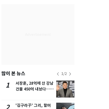
서울
29
℃
부산
27
℃
대구
30
℃
인천
32
℃
광주
33
℃
대전
30
℃
울산
25
℃
강릉
22
℃
많이 본 뉴스
1
/
2
제주
29
℃
서장훈, 28억에 산 강남
회춘실험 억만
1
6
건물 450억 내놨다…세
친 생리혈' 냉동고 보
후 차익 280억 '잭팟'
관…"자궁 
해"
'김구라子' 그리, 할머
'심판 성접대
2
7