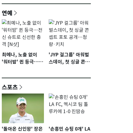
연예
최예나, 노출 없이
'JYP 걸그룹' 아워벌
'워터밤' 퀸 등극…전
스데이, 첫 싱글 콘셉
신 슈트로 신선한 충
트 포토 공개…청량·
격 [N샷]
키치
스포츠
'돌아온 신인왕' 장은
'손흥민 슈팅 0개' LA