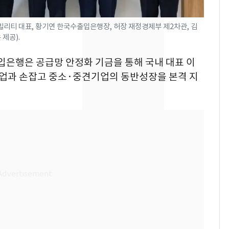
었다…축구협회장 출장
에 부인 3회 동반 '펑펑'
너빌리티 대표, 황기연 한국수출입은행장, 허장 재정경제부 제2차관, 김
 제공).
[단독] 경찰, '김부장'
8
제작사 회장 수사…자본
출입은행은 공급망 안정화 기금을 통해 국내 대표 이
시장법 위반 의혹
기업과 손잡고 중소·중견기업의 동반성장을 본격 지
'일타강사' 남편과 아내
9
의 마지막 술자리…비극
으로 끝나버린 17년
13호 태풍 '돌핀' 日오
10
키나와·가고시마현 접
근…26만명 대피령