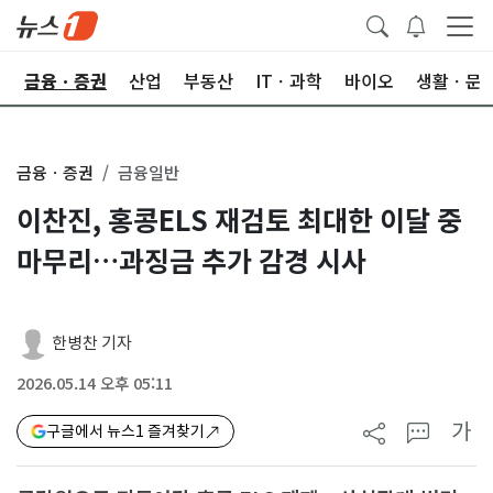
한
금융ㆍ증권
산업
부동산
ITㆍ과학
바이오
생활ㆍ문
금융ㆍ증권
금융일반
이찬진, 홍콩ELS 재검토 최대한 이달 중
마무리…과징금 추가 감경 시사
한병찬 기자
2026.05.14 오후 05:11
가
구글에서 뉴스1 즐겨찾기