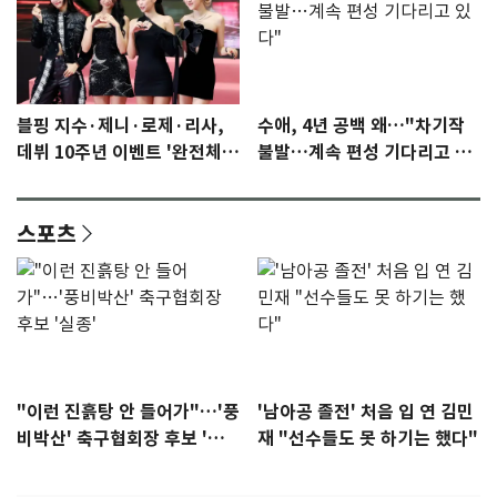
블핑 지수·제니·로제·리사,
수애, 4년 공백 왜…"차기작
데뷔 10주년 이벤트 '완전체'
불발…계속 편성 기다리고 있
참석 확정…기대감 UP
다"
스포츠
"이런 진흙탕 안 들어가"…'풍
'남아공 졸전' 처음 입 연 김민
비박산' 축구협회장 후보 '실
재 "선수들도 못 하기는 했다"
종'