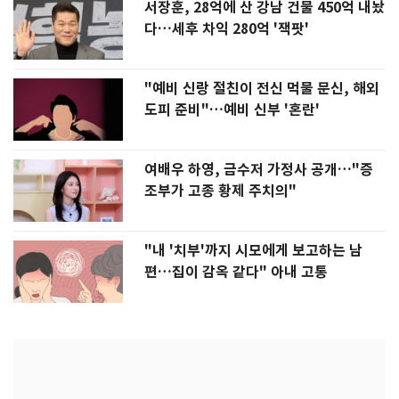
서장훈, 28억에 산 강남 건물 450억 내놨
다…세후 차익 280억 '잭팟'
"예비 신랑 절친이 전신 먹물 문신, 해외
도피 준비"…예비 신부 '혼란'
여배우 하영, 금수저 가정사 공개…"증
조부가 고종 황제 주치의"
"내 '치부'까지 시모에게 보고하는 남
편…집이 감옥 같다" 아내 고통