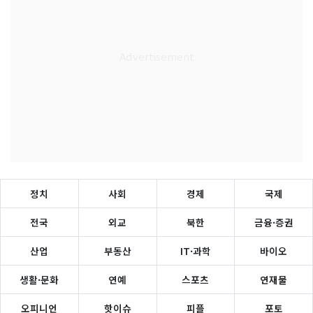
정치
사회
경제
국제
전국
외교
북한
금융·증권
산업
부동산
IT·과학
바이오
생활·문화
연예
스포츠
연재물
오피니언
핫이슈
피플
포토