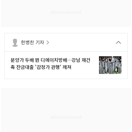
한병찬 기자
분양가 두배 뛴 디에이치방배…강남 재건
축 잔금대출 '감정가 관행' 깨져