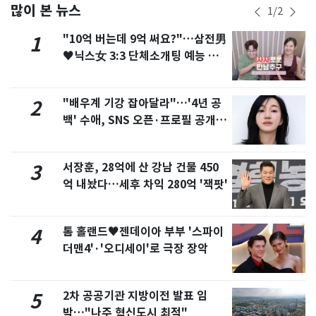
많이 본 뉴스
1
/
2
"10억 버는데 9억 써요?"…삼전男
1
♥닉스女 3:3 단체소개팅 예능 화
제
"배우계 기강 잡아달라"…'4년 공
2
백' 수애, SNS 오픈·프로필 공개
화제
서장훈, 28억에 산 강남 건물 450
3
억 내놨다…세후 차익 280억 '잭팟'
톰 홀랜드♥젠데이아 부부 '스파이
4
더맨4'·'오디세이'로 극장 장악
2차 공공기관 지방이전 발표 임
5
박…"나주 혁신도시 최적"