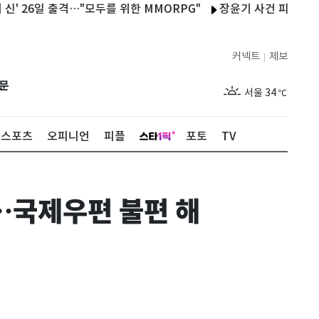
26일 출격…"모두를 위한 MMORPG"
장윤기 사건 피해자 돕다 '중
커넥트
제보
|
제주
29
℃
문
서울
34
℃
부산
29
℃
스포츠
오피니언
피플
포토
TV
대구
34
℃
인천
34
℃
…국제우편 불편 해
광주
34
℃
대전
35
℃
울산
29
℃
강릉
28
℃
제주
29
℃