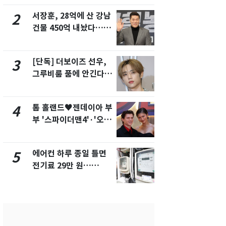
제
서장훈, 28억에 산 강남
"캐리비안 
2
7
건물 450억 내놨다…세
의실에 남자
후 차익 280억 '잭팟'
요"…경찰 
[단독] 더보이즈 선우,
전남광주 화
3
8
그루비룸 품에 안긴다…
교통사고로 
앳에어리어와 전속계약
지…6명 부
톰 홀랜드♥젠데이아 부
[단독]중수
4
9
부 '스파이더맨4'·'오디
수사관 경력
세이'로 극장 장악
진…법무사·
택' 유지
에어컨 하루 종일 틀면
축구협회, 
5
10
전기료 29만 원…
들 10여명 대
450kWh 넘으면 '요금
대' 의혹…
폭탄'
픽 예선 등