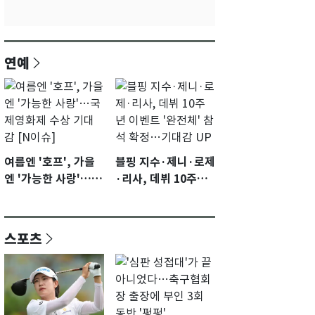
연예
여름엔 '호프', 가을
블핑 지수·제니·로제
엔 '가능한 사랑'…국
·리사, 데뷔 10주년
제영화제 수상 기대
이벤트 '완전체' 참석
감 [N이슈]
확정…기대감 UP
스포츠