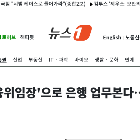
"시범 케이스로 들어가라"(종합2보)
컴투스 '제우스: 오만의 신' 
립토허브
해피펫
English
노동신
|
|
증권
산업
부동산
ITㆍ과학
바이오
생활ㆍ문화
연예
융위임장'으로 은행 업무본다