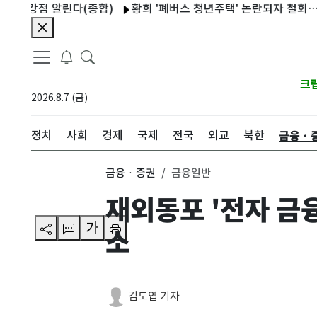
강점 알린다(종합)
황희 '폐버스 청년주택' 논란되자 철회…국힘 
크
2026.8.7 (금)
금융ㆍ
정치
사회
경제
국제
전국
외교
북한
금융ㆍ증권
금융일반
재외동포 '전자 금
가
소
김도엽 기자