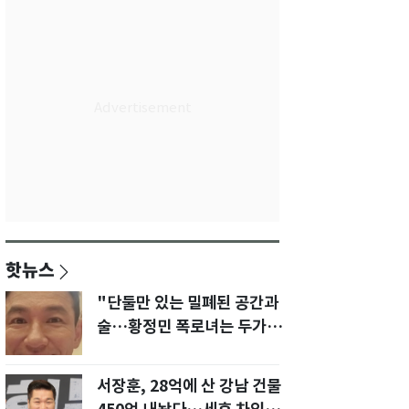
핫뉴스
"단둘만 있는 밀폐된 공간과
술…황정민 폭로녀는 두가지
에 집착했다"
서장훈, 28억에 산 강남 건물