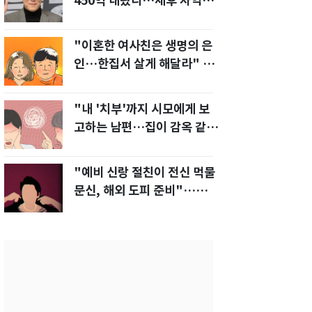
450억 내놨다…세후 차익
280억 '잭팟'
"이혼한 여사친은 생명의 은
인…한집서 살게 해달라" 남
편 요구에 '절망'
"내 '치부'까지 시모에게 보
고하는 남편…집이 감옥 같
다" 아내 고통
"예비 신랑 절친이 전신 먹물
문신, 해외 도피 준비"…예비
신부 '혼란'