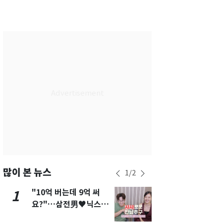
서울
34
℃
부산
29
℃
대구
34
℃
인천
34
℃
광주
34
℃
대전
35
℃
울산
29
℃
강릉
28
℃
제주
29
℃
많이 본 뉴스
1
/
2
"10억 버는데 9억 써
13호 태풍 '
1
6
요?"…삼전男♥닉스女
키나와·가고
3:3 단체소개팅 예능 화
근…26만명