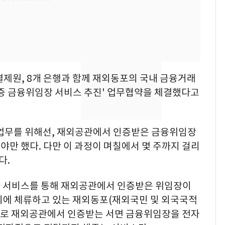
"캐리비안 베이 여자 탈
7
의실에 남자가 있어
요"…경찰 수사
전남광주 화정역 인근서
8
교통사고로 40대 심정
제원, 8개 은행과 함께 재외동포의 국내 금융거래
지…6명 부상
인증 금융위임장 서비스 추진' 업무협약을 체결했다고
[단독]중수청 가는 검찰
9
수사관 경력 합산 추
진…법무사·집행관 '혜
행업무를 위해선, 재외공관에서 인증받은 금융위임장
택' 유지
만 했다. 다만 이 과정이 며칠에서 몇 주까지 걸리
축구협회, 외국인 심판
10
다.
들 10여명 대상 '성 접
대' 의혹…월드컵·올림
장 서비스를 통해 재외공관에서 인증받은 위임장이
픽 예선 등
외에 체류하고 있는 재외동포(재외국민 및 외국국적
으로 재외공관에서 인증받는 서면 금융위임장을 전자