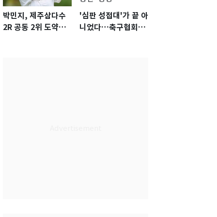
박민지, 제주삼다수
'심판 성접대'가 끝 아
2R 공동 2위 도약…
니었다…축구협회장
통산 최다 21승 신기
출장에 부인 3회 동반
록 도전
'펑펑'