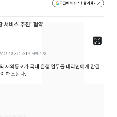
구글에서 뉴스1 즐겨찾기
 서비스 추진' 협약
25.9.8 ⓒ 뉴스1 임세영 기자
 해외 재외동포가 국내 은행 업무를 대리인에게 맡길
이 해소된다.
13호 태풍 '돌핀' 日오
6
키나와·가고시마현 접
근…26만명 대피령