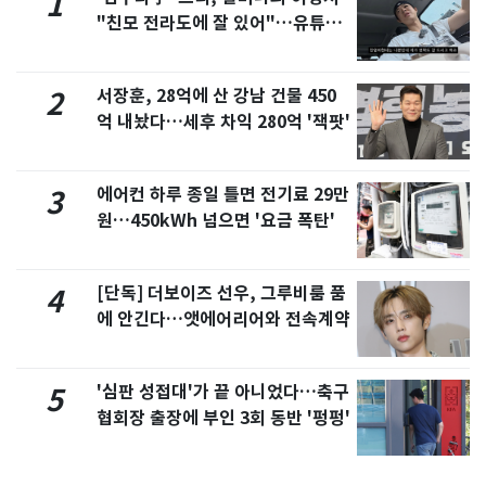
1
"친모 전라도에 잘 있어"…유튜브
서 언급
서장훈, 28억에 산 강남 건물 450
2
억 내놨다…세후 차익 280억 '잭팟'
에어컨 하루 종일 틀면 전기료 29만
3
원…450kWh 넘으면 '요금 폭탄'
[단독] 더보이즈 선우, 그루비룸 품
4
에 안긴다…앳에어리어와 전속계약
'심판 성접대'가 끝 아니었다…축구
5
협회장 출장에 부인 3회 동반 '펑펑'