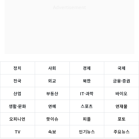
정치
사회
경제
국제
전국
외교
북한
금융·증권
산업
부동산
IT·과학
바이오
생활·문화
연예
스포츠
연재물
오피니언
핫이슈
피플
포토
TV
속보
인기뉴스
주요뉴스