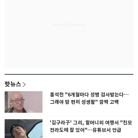
핫뉴스
홍석천 "6개월마다 성병 검사받는다…
그래야 맘 편히 성생활" 깜짝 고백
'김구라子' 그리, 할머니외 여행서 "친모
전라도에 잘 있어"…유튜브서 언급