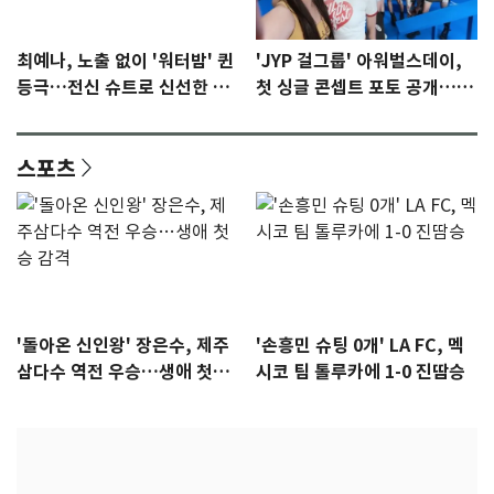
최예나, 노출 없이 '워터밤' 퀸
'JYP 걸그룹' 아워벌스데이,
등극…전신 슈트로 신선한 충
첫 싱글 콘셉트 포토 공개…청
격 [N샷]
량·키치
스포츠
'돌아온 신인왕' 장은수, 제주
'손흥민 슈팅 0개' LA FC, 멕
삼다수 역전 우승…생애 첫승
시코 팀 톨루카에 1-0 진땀승
감격