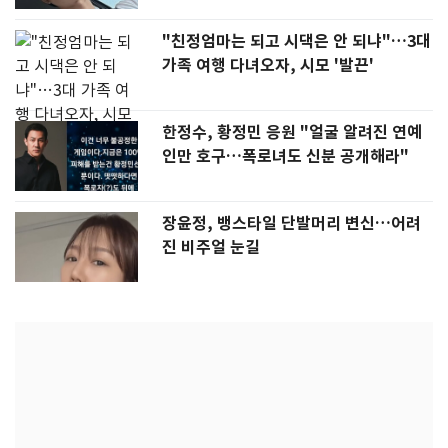
"친정엄마는 되고 시댁은 안 되냐"…3대
가족 여행 다녀오자, 시모 '발끈'
한정수, 황정민 응원 "얼굴 알려진 연예
인만 호구…폭로녀도 신분 공개해라"
장윤정, 뱅스타일 단발머리 변신…어려
진 비주얼 눈길