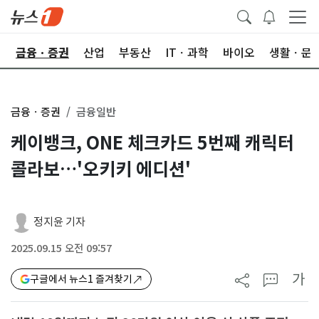
한
금융ㆍ증권
산업
부동산
ITㆍ과학
바이오
생활ㆍ문
금융ㆍ증권
금융일반
케이뱅크, ONE 체크카드 5번째 캐릭터
콜라보…'오키키 에디션'
정지윤 기자
2025.09.15 오전 09:57
가
구글에서 뉴스1 즐겨찾기