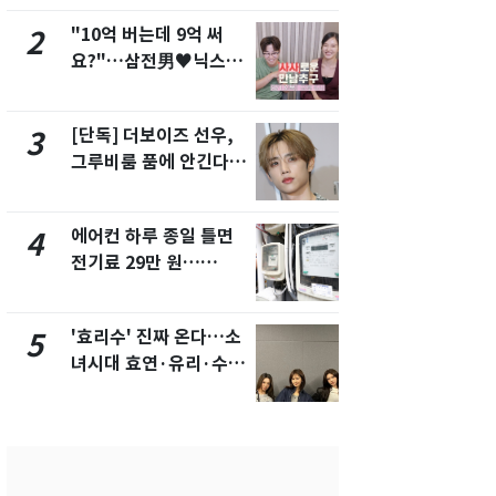
"10억 버는데 9억 써
"캐리비안 
2
7
요?"…삼전男♥닉스女
의실에 남자
3:3 단체소개팅 예능 화
요"…경찰 
제
[단독] 더보이즈 선우,
[단독]중수
3
8
그루비룸 품에 안긴다…
수사관 경력
앳에어리어와 전속계약
진…법무사·
택' 유지
에어컨 하루 종일 틀면
전남광주 화
4
9
전기료 29만 원…
교통사고로 
450kWh 넘으면 '요금
지…6명 부
폭탄'
'효리수' 진짜 온다…소
축구협회, 
5
10
녀시대 효연·유리·수영
들 10여명 대
유닛 출격 [N이슈]
대' 의혹…
픽 예선 등