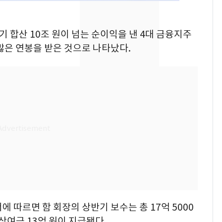
"캐리비안 베이 여자 탈
7
의실에 남자가 있어
반기 합산 10조 원이 넘는 순이익을 낸 4대 금융지주
요"…경찰 수사
많은 연봉을 받은 것으로 나타났다.
[단독]중수청 가는 검찰
8
수사관 경력 합산 추
진…법무사·집행관 '혜
택' 유지
전남광주 화정역 인근서
9
교통사고로 40대 심정
지…6명 부상
축구협회, 외국인 심판
10
들 10여명 대상 '성 접
대' 의혹…월드컵·올림
픽 예선 등
 따르면 함 회장의 상반기 보수는 총 17억 5000
 상여금 13억 원이 지급됐다.