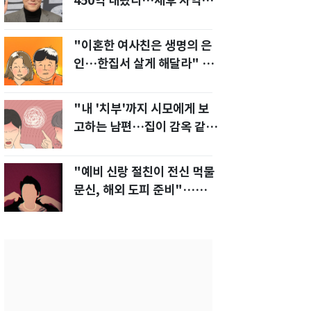
450억 내놨다…세후 차익
280억 '잭팟'
"이혼한 여사친은 생명의 은
인…한집서 살게 해달라" 남
편 요구에 '절망'
"내 '치부'까지 시모에게 보
고하는 남편…집이 감옥 같
다" 아내 고통
"예비 신랑 절친이 전신 먹물
문신, 해외 도피 준비"…예비
신부 '혼란'