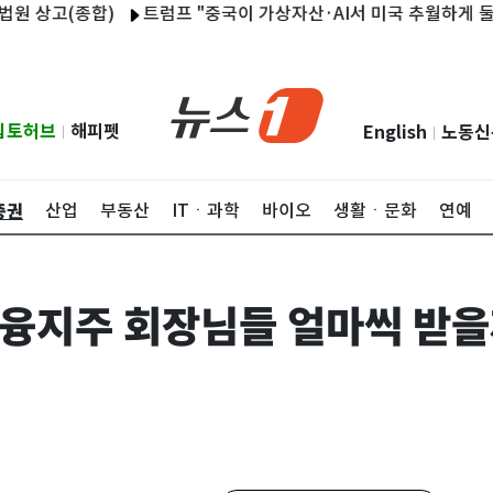
고(종합)
트럼프 "중국이 가상자산·AI서 미국 추월하게 둘 수 없
립토허브
해피펫
English
노동신
|
|
증권
산업
부동산
ITㆍ과학
바이오
생활ㆍ문화
연예
 금융지주 회장님들 얼마씩 받