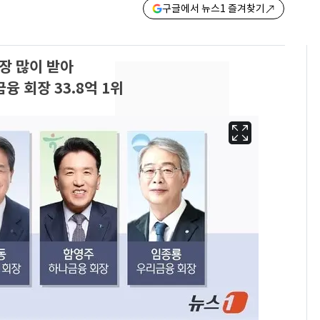
구글에서 뉴스1 즐겨찾기
가장 많이 받아
 회장 33.8억 1위
13호 태풍 '돌핀' 日오
6
키나와·가고시마현 접
근…26만명 대피령