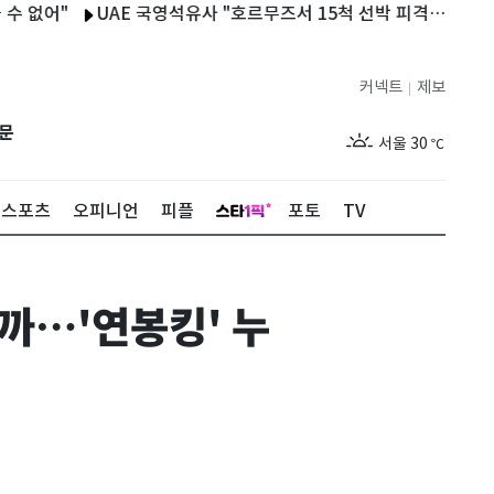
어"
UAE 국영석유사 "호르무즈서 15척 선박 피격…1명 사망·20
커넥트
제보
|
제주
28
℃
문
서울
30
℃
부산
27
℃
스포츠
오피니언
피플
포토
TV
대구
28
℃
인천
29
℃
을까…'연봉킹' 누
광주
29
℃
대전
27
℃
울산
27
℃
강릉
25
℃
제주
28
℃