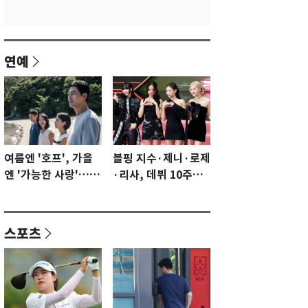
연예
여름엔 '호프', 가을
블핑 지수·제니·로제
엔 '가능한 사랑'…국
·리사, 데뷔 10주년
제영화제 수상 기대
이벤트 '완전체' 참석
감 [N이슈]
확정…기대감 UP
스포츠