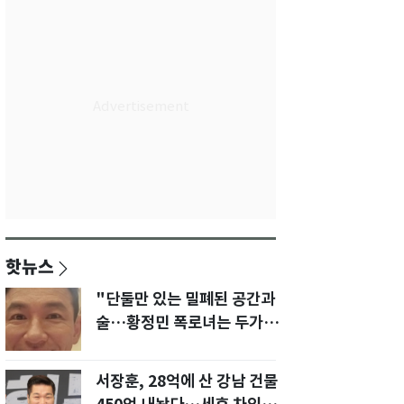
핫뉴스
"단둘만 있는 밀폐된 공간과
술…황정민 폭로녀는 두가지
에 집착했다"
서장훈, 28억에 산 강남 건물