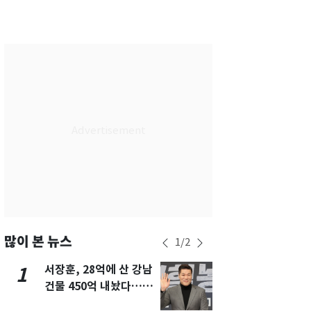
서울
30
℃
부산
27
℃
대구
28
℃
인천
29
℃
광주
29
℃
대전
27
℃
울산
27
℃
강릉
25
℃
제주
28
℃
많이 본 뉴스
1
/
2
서장훈, 28억에 산 강남
13호 태풍 '
1
6
건물 450억 내놨다…세
키나와·가고
후 차익 280억 '잭팟'
근…26만명