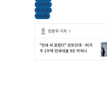
신한금융
우리금융
KB금융
전준우 기자
"전세 씨 말랐다" 성토인데…비거
주 1주택 전세대출 9조 막히나