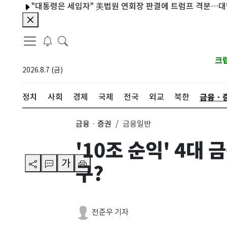
"대통령은 세입자" 美법원 연회장 판결에 트럼프 격분…대법원 상
크
2026.8.7 (금)
금융ㆍ
정치
사회
경제
국제
전국
외교
북한
금융ㆍ증권
금융일반
'10조 순익' 4대
가
구?
전준우 기자