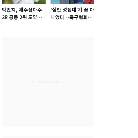
박민지, 제주삼다수
'심판 성접대'가 끝 아
2R 공동 2위 도약…
니었다…축구협회장
통산 최다 21승 신기
출장에 부인 3회 동반
록 도전
'펑펑'