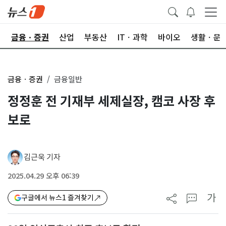
한
금융ㆍ증권
산업
부동산
ITㆍ과학
바이오
생활ㆍ문
금융ㆍ증권
금융일반
정정훈 전 기재부 세제실장, 캠코 사장 후
보로
김근욱 기자
2025.04.29 오후 06:39
가
구글에서 뉴스1 즐겨찾기