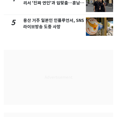
리서 '진짜 연인'과 입맞춤…훈남이
네 [N샷]
용산 거주 일본인 인플루언서, SNS
5
라이브방송 도중 사망