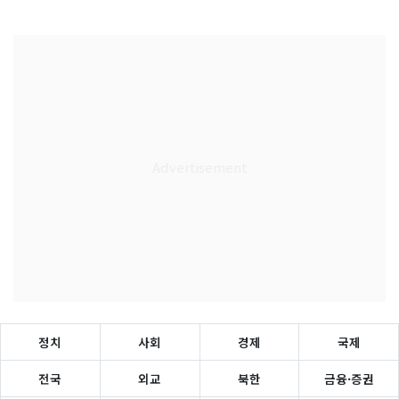
정치
사회
경제
국제
전국
외교
북한
금융·증권