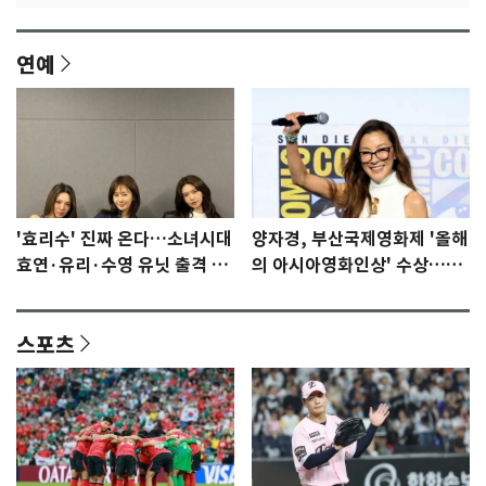
연예
'효리수' 진짜 온다…소녀시대
양자경, 부산국제영화제 '올해
효연·유리·수영 유닛 출격 [N
의 아시아영화인상' 수상…15
이슈]
년만에 부산 온다
스포츠