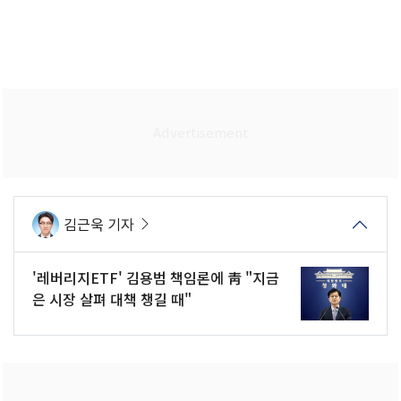
김근욱 기자
'레버리지ETF' 김용범 책임론에 靑 "지금
은 시장 살펴 대책 챙길 때"