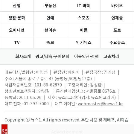
산업
부동산
IT·과학
바이오
생활·문화
연예
스포츠
연재물
오피니언
핫이슈
피플
포토
TV
속보
인기뉴스
주요뉴스
회사소개
광고/제휴·구매문의
이용약관·정책
고충처리
대표이사/발행인 : 이영섭
|
편집인 : 채원배
|
편집국장 : 김기성
|
주소 : 서울시 종로구 종로 47 (공평동,SC빌딩17층)
|
사업자등록번호 : 101-86-62870
|
고충처리인 : 김성환
|
청소년보호책임자 : 안병길
|
통신판매업신고 : 서울종로 0676호
|
등록일 : 2011. 05. 26
|
제호 : 뉴스1코리아(읽기: 뉴스원코리아)
|
대표 전화 : 02-397-7000
|
대표 이메일 :
webmaster@news1.kr
Copyright ⓒ 뉴스1. All rights reserved. 무단 사용 및 재배포, AI학습
활용 금지.
광고
삭제