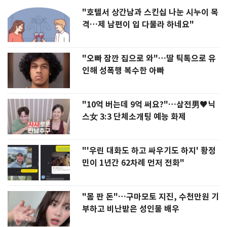
"호텔서 상간남과 스킨십 나눈 시누이 목
격…제 남편이 입 다물라 하네요"
"오빠 잠깐 집으로 와"…딸 틱톡으로 유
인해 성폭행 복수한 아빠
"10억 버는데 9억 써요?"…삼전男♥닉
스女 3:3 단체소개팅 예능 화제
"'우린 대화도 하고 싸우기도 하지' 황정
민이 1년간 62차례 먼저 전화"
"몸 판 돈"…구마모토 지진, 수천만원 기
부하고 비난받은 성인물 배우