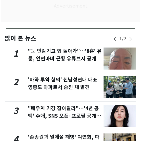
많이 본 뉴스
1
/
2
"눈 안감기고 입 돌아가"…'8혼' 유
1
퉁, 안면마비 근황 유튜브서 공개
'마약 투약 혐의' 신남성연대 대표
2
영종도 아파트서 숨진 채 발견
"배우계 기강 잡아달라"…'4년 공
3
백' 수애, SNS 오픈·프로필 공개
화제
'손종원과 열애설 해명' 여연희, 파
4