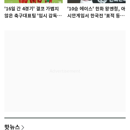
'16일 간 4경기' 결코 가볍지
'10승 에이스' 한화 왕옌청, 아
않은 축구대표팀 '임시 감독'
시안게임서 한국전 '표적 등
무게
판' 가능성
핫뉴스