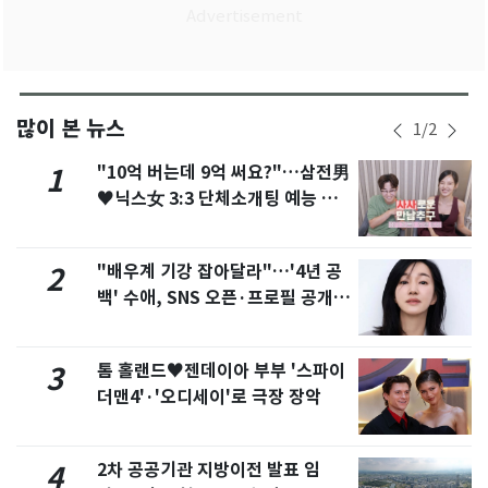
많이 본 뉴스
1
/
2
"10억 버는데 9억 써요?"…삼전男
1
♥닉스女 3:3 단체소개팅 예능 화
제
"배우계 기강 잡아달라"…'4년 공
2
백' 수애, SNS 오픈·프로필 공개
화제
톰 홀랜드♥젠데이아 부부 '스파이
3
더맨4'·'오디세이'로 극장 장악
2차 공공기관 지방이전 발표 임
4