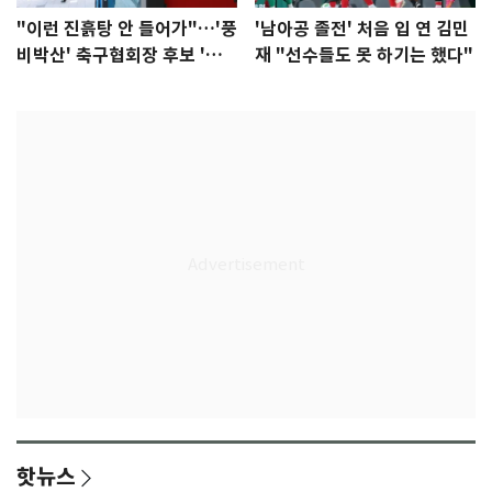
"이런 진흙탕 안 들어가"…'풍
'남아공 졸전' 처음 입 연 김민
비박산' 축구협회장 후보 '실
재 "선수들도 못 하기는 했다"
종'
핫뉴스