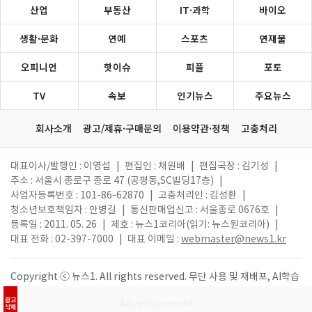
산업
부동산
IT·과학
바이오
생활·문화
연예
스포츠
연재물
오피니언
핫이슈
피플
포토
TV
속보
인기뉴스
주요뉴스
회사소개
광고/제휴·구매문의
이용약관·정책
고충처리
대표이사/발행인 : 이영섭
|
편집인 : 채원배
|
편집국장 : 김기성
|
주소 : 서울시 종로구 종로 47 (공평동,SC빌딩17층)
|
사업자등록번호 : 101-86-62870
|
고충처리인 : 김성환
|
청소년보호책임자 : 안병길
|
통신판매업신고 : 서울종로 0676호
|
등록일 : 2011. 05. 26
|
제호 : 뉴스1코리아(읽기: 뉴스원코리아)
|
대표 전화 : 02-397-7000
|
대표 이메일 :
webmaster@news1.kr
Copyright ⓒ 뉴스1. All rights reserved. 무단 사용 및 재배포, AI학습
활용 금지.
광고
삭제