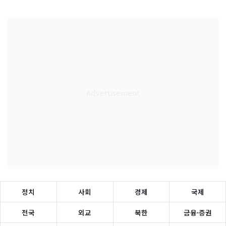
정치
사회
경제
국제
전국
외교
북한
금융·증권