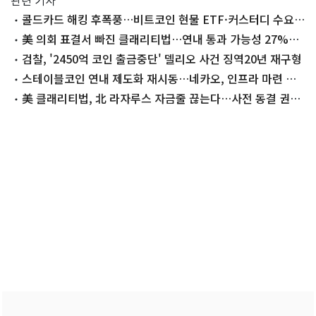
관련 기사
콜드카드 해킹 후폭풍…비트코인 현물 ETF·커스터디 수요
커진다
美 의회 표결서 빠진 클래리티법…연내 통과 가능성 27%
'뚝'
검찰, '2450억 코인 출금중단' 델리오 사건 징역20년 재구형
스테이블코인 연내 제도화 재시동…네카오, 인프라 마련 속
도
美 클래리티법, 北 라자루스 자금줄 끊는다…사전 동결 권한
신설