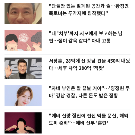
"단둘만 있는 밀폐된 공간과 술…황정민
폭로녀는 두가지에 집착했다"
"내 '치부'까지 시모에게 보고하는 남
편…집이 감옥 같다" 아내 고통
서장훈, 28억에 산 강남 건물 450억 내놨
다…세후 차익 280억 '잭팟'
"자네 부인은 잘 끝날 거야"…'양정원 무
마' 강남 경찰, 다른 돈도 받은 정황
"예비 신랑 절친이 전신 먹물 문신, 해외
도피 준비"…예비 신부 '혼란'