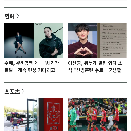
연예
수애, 4년 공백 왜…"차기작
이신영, 뒤늦게 알린 입대 소
불발…계속 편성 기다리고 있
식 "신병훈련 수료…군생활
다"
집중"
스포츠