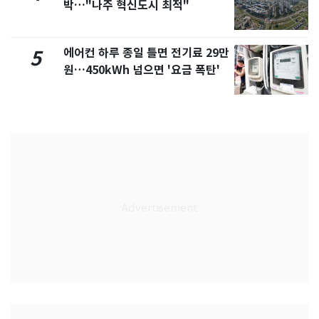
박…"나주 혁신도시 최적"
에어컨 하루 종일 틀면 전기료 29만
5
원…450kWh 넘으면 '요금 폭탄'