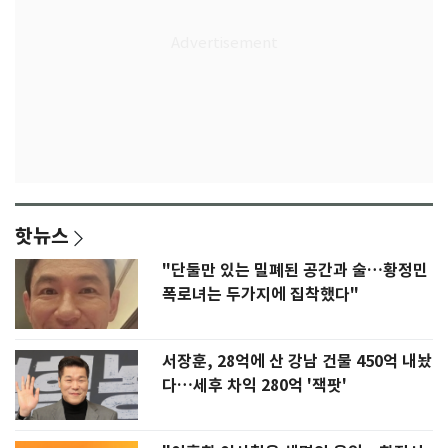
핫뉴스
"단둘만 있는 밀폐된 공간과 술…황정민
폭로녀는 두가지에 집착했다"
서장훈, 28억에 산 강남 건물 450억 내놨
다…세후 차익 280억 '잭팟'