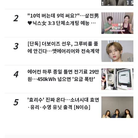
"10억 버는데 9억 써요?"…삼전男
2
♥닉스女 3:3 단체소개팅 예능 화
제
[단독] 더보이즈 선우, 그루비룸 품
3
에 안긴다…앳에어리어와 전속계약
에어컨 하루 종일 틀면 전기료 29만
4
원…450kWh 넘으면 '요금 폭탄'
'효리수' 진짜 온다…소녀시대 효연
5
·유리·수영 유닛 출격 [N이슈]