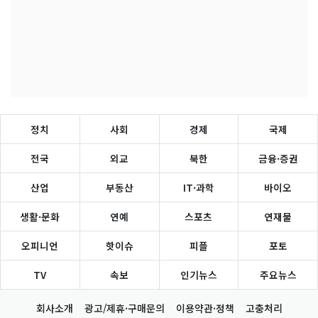
정치
사회
경제
국제
전국
외교
북한
금융·증권
산업
부동산
IT·과학
바이오
생활·문화
연예
스포츠
연재물
오피니언
핫이슈
피플
포토
TV
속보
인기뉴스
주요뉴스
회사소개
광고/제휴·구매문의
이용약관·정책
고충처리