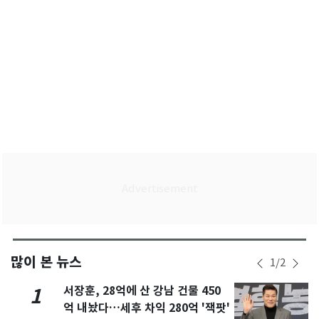
많이 본 뉴스
1
/
2
서장훈, 28억에 산 강남 건물 450
1
억 내놨다…세후 차익 280억 '잭팟'