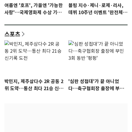
여름엔 '호프', 가을엔 '가능한
블핑 지수·제니·로제·리사,
사랑'…국제영화제 수상 기대
데뷔 10주년 이벤트 '완전체'
감 [N이슈]
참석 확정…기대감 UP
스포츠
박민지, 제주삼다수 2R 공동 2
'심판 성접대'가 끝 아니었
위 도약…통산 최다 21승 신기
다…축구협회장 출장에 부인
록 도전
3회 동반 '펑펑'