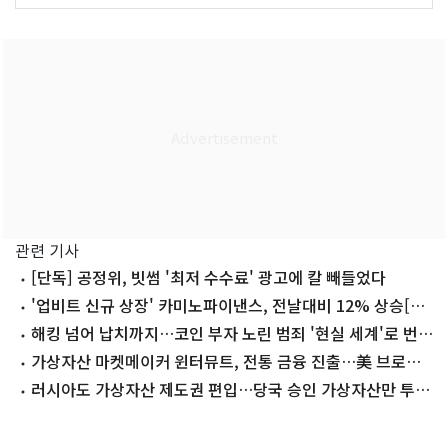
관련 기사
[단독] 공정위, 빗썸 '최저 수수료' 광고에 칼 빼들었다
'업비트 신규 상장' 카미노파이낸스, 전날대비 12% 상승[특
징코인]
해킹 넘어 납치까지…코인 부자 노린 범죄 '현실 세계'로 번졌
다
가상자산 마켓메이커 윈터뮤트, 전통 금융 진출…美 브로커
딜러 등록 완료
러시아도 가상자산 제도권 편입…당국 승인 가상자산만 투자
가능