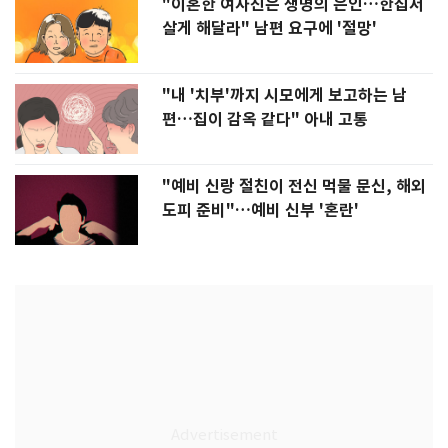
"이혼한 여사친은 생명의 은인…한집서
살게 해달라" 남편 요구에 '절망'
"내 '치부'까지 시모에게 보고하는 남
편…집이 감옥 같다" 아내 고통
"예비 신랑 절친이 전신 먹물 문신, 해외
도피 준비"…예비 신부 '혼란'