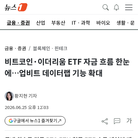
한
금융ㆍ증권
산업
부동산
ITㆍ과학
바이오
생활ㆍ문
금융ㆍ증권
블록체인ㆍ핀테크
비트코인·이더리움 ETF 자금 흐름 한눈
에…업비트 데이터랩 기능 확대
황지현 기자
2026.06.25 오후 12:03
가
구글에서 뉴스1 즐겨찾기