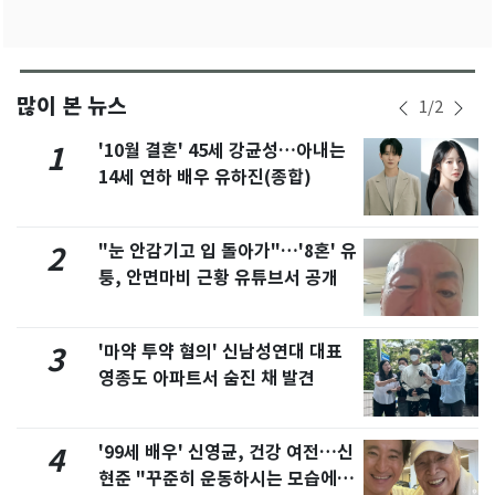
많이 본 뉴스
1
/
2
'10월 결혼' 45세 강균성…아내는
1
14세 연하 배우 유하진(종합)
"눈 안감기고 입 돌아가"…'8혼' 유
2
퉁, 안면마비 근황 유튜브서 공개
'마약 투약 혐의' 신남성연대 대표
3
영종도 아파트서 숨진 채 발견
'99세 배우' 신영균, 건강 여전…신
4
현준 "꾸준히 운동하시는 모습에 큰