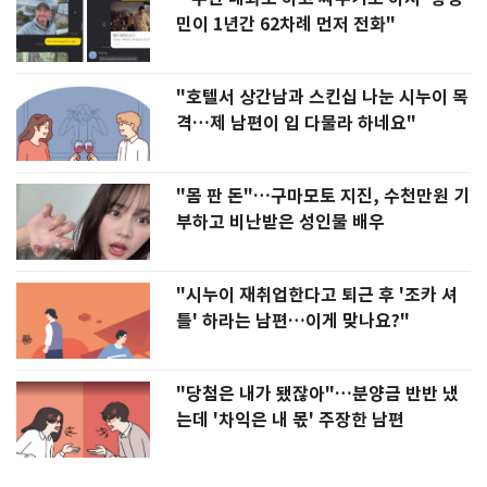
민이 1년간 62차례 먼저 전화"
"호텔서 상간남과 스킨십 나눈 시누이 목
격…제 남편이 입 다물라 하네요"
"몸 판 돈"…구마모토 지진, 수천만원 기
부하고 비난받은 성인물 배우
"시누이 재취업한다고 퇴근 후 '조카 셔
틀' 하라는 남편…이게 맞나요?"
"당첨은 내가 됐잖아"…분양금 반반 냈
는데 '차익은 내 몫' 주장한 남편