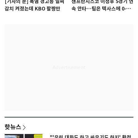
[기자의 눈] 폭염 경고등 일찌
샌프란시스코 이정후 5경기 연
감치 켜졌는데 KBO 팔짱만
속 안타…팀은 텍사스에 0-6
완패
핫뉴스
"'우린 대화도 하고 싸우기도 하지' 황정