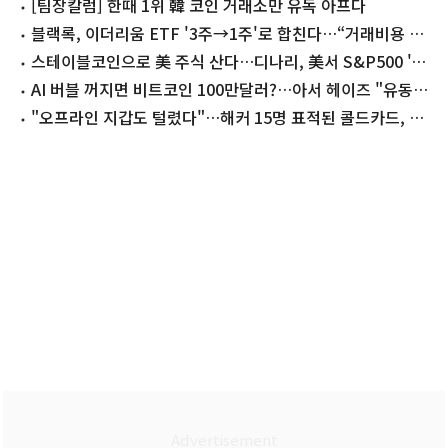
[팀장칼럼] 한때 1위 韓 코인 거래소만 유독 아프다
블랙록, 이더리움 ETF '3주→1주'로 합친다…“거래비용 개
선 효과”
스테이블코인으로 美 주식 산다…디나리, 美서 S&P500 '주
식토큰' 거래
AI 버블 꺼지면 비트코인 100만달러?…아서 헤이즈 "유동성
랠리 온다"
"오프라인 지갑도 털렸다"…해커 15명 표적된 콜드카드, 피
해 1900억 육박