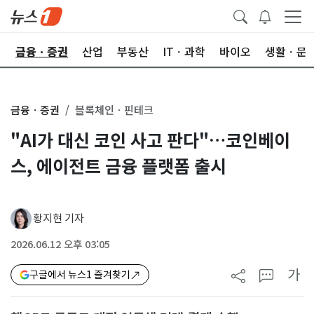
한
금융ㆍ증권
산업
부동산
ITㆍ과학
바이오
생활ㆍ문
금융ㆍ증권
블록체인ㆍ핀테크
"AI가 대신 코인 사고 판다"…코인베이
스, 에이전트 금융 플랫폼 출시
황지현 기자
2026.06.12 오후 03:05
가
구글에서 뉴스1 즐겨찾기