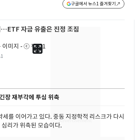
구글에서 뉴스1 즐겨찾기
…ETF 자금 유출은 진정 조짐
1
 긴장 재부각에 투심 위축
약세를 이어가고 있다. 중동 지정학적 리스크가 다시
13호 태풍 '돌핀' 日오
6
 심리가 위축된 모습이다.
키나와·가고시마현 접
근…26만명 대피령