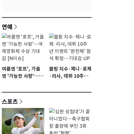
연예
여름엔 '호프', 가을
블핑 지수·제니·로제
엔 '가능한 사랑'…국
·리사, 데뷔 10주년
제영화제 수상 기대
이벤트 '완전체' 참석
감 [N이슈]
확정…기대감 UP
스포츠