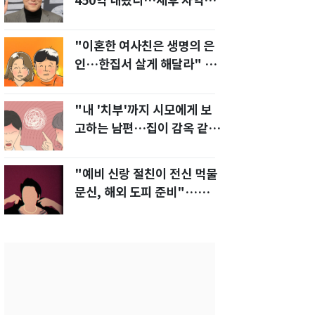
450억 내놨다…세후 차익
280억 '잭팟'
"이혼한 여사친은 생명의 은
인…한집서 살게 해달라" 남
편 요구에 '절망'
"내 '치부'까지 시모에게 보
고하는 남편…집이 감옥 같
다" 아내 고통
"예비 신랑 절친이 전신 먹물
문신, 해외 도피 준비"…예비
신부 '혼란'