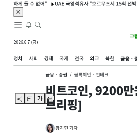
하게 둘 수 없어"
UAE 국영석유사 "호르무즈서 15척 선박 피격…
크
2026.8.7 (금)
금융ㆍ
정치
사회
경제
국제
전국
외교
북한
금융ㆍ증권
블록체인ㆍ핀테크
비트코인, 9200
가
브리핑]
황지현 기자