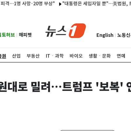
1명 사망·20명 부상"
"대통령은 세입자일 뿐"…美법원, 트럼프 
립토허브
해피펫
English
노동신
|
|
증권
산업
부동산
ITㆍ과학
바이오
생활ㆍ문화
연예
만원대로 밀려…트럼프 '보복'