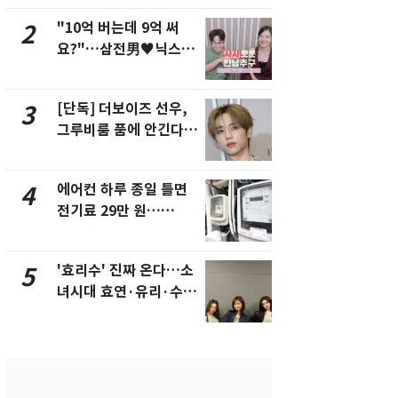
"10억 버는데 9억 써
"캐리비안 
2
7
요?"…삼전男♥닉스女
의실에 남자
3:3 단체소개팅 예능 화
요"…경찰 
제
[단독] 더보이즈 선우,
[단독]중수
3
8
그루비룸 품에 안긴다…
수사관 경력
앳에어리어와 전속계약
진…법무사·
택' 유지
에어컨 하루 종일 틀면
전남광주 화
4
9
전기료 29만 원…
교통사고로 
450kWh 넘으면 '요금
지…6명 부
폭탄'
'효리수' 진짜 온다…소
축구협회, 
5
10
녀시대 효연·유리·수영
들 10여명 대
유닛 출격 [N이슈]
대' 의혹…
픽 예선 등