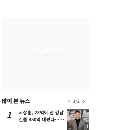
서울
30
℃
부산
28
℃
대구
29
℃
인천
30
℃
광주
29
℃
대전
27
℃
울산
28
℃
강릉
25
℃
제주
28
℃
많이 본 뉴스
1
/
2
서장훈, 28억에 산 강남
13호 태풍 '
1
6
건물 450억 내놨다…세
키나와·가고
후 차익 280억 '잭팟'
근…26만명