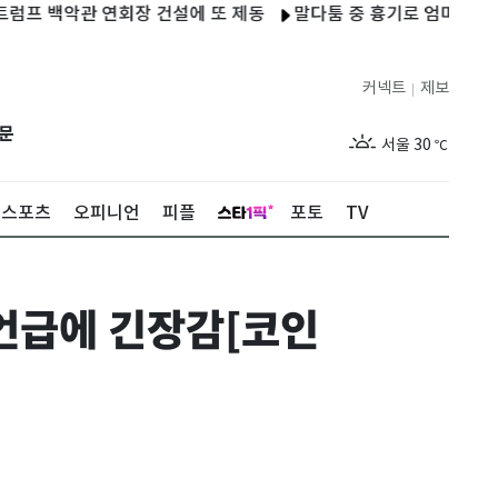
백악관 연회장 건설에 또 제동
말다툼 중 흉기로 엄마 살해한 10
커넥트
제보
|
제주
28
℃
문
서울
30
℃
부산
28
℃
스포츠
오피니언
피플
포토
TV
대구
29
℃
인천
30
℃
 언급에 긴장감[코인
광주
29
℃
대전
27
℃
울산
28
℃
강릉
25
℃
제주
28
℃