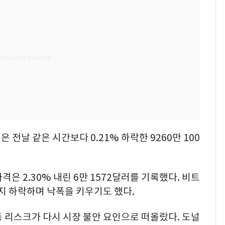
"캐리비안 베이 여자 탈
7
의실에 남자가 있어
요"…경찰 수사
[단독]중수청 가는 검찰
8
수사관 경력 합산 추
진…법무사·집행관 '혜
택' 유지
전남광주 화정역 인근서
9
교통사고로 40대 심정
지…6명 부상
 전날 같은 시간보다 0.21% 하락한 9260만 100
축구협회, 외국인 심판
10
들 10여명 대상 '성 접
은 2.30% 내린 6만 1572달러를 기록했다. 비트
대' 의혹…월드컵·올림
픽 예선 등
까지 하락하며 낙폭을 키우기도 했다.
 리스크가 다시 시장 불안 요인으로 떠올랐다. 도널