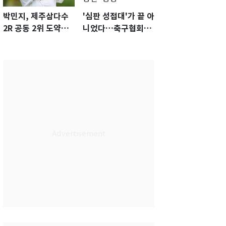
박민지, 제주삼다수
'심판 성접대'가 끝 아
2R 공동 2위 도약…
니었다…축구협회장
통산 최다 21승 신기
출장에 부인 3회 동반
록 도전
'펑펑'