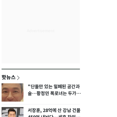
핫뉴스
"단둘만 있는 밀폐된 공간과
술…황정민 폭로녀는 두가지
에 집착했다"
서장훈, 28억에 산 강남 건물