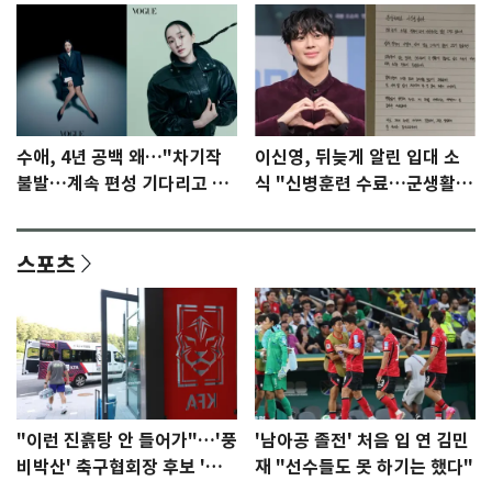
수애, 4년 공백 왜…"차기작
이신영, 뒤늦게 알린 입대 소
불발…계속 편성 기다리고 있
식 "신병훈련 수료…군생활
다"
집중"
스포츠
"이런 진흙탕 안 들어가"…'풍
'남아공 졸전' 처음 입 연 김민
비박산' 축구협회장 후보 '실
재 "선수들도 못 하기는 했다"