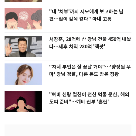
"내 '치부'까지 시모에게 보고하는 남
편…집이 감옥 같다" 아내 고통
서장훈, 28억에 산 강남 건물 450억 내놨
다…세후 차익 280억 '잭팟'
"자네 부인은 잘 끝날 거야"…'양정원 무
마' 강남 경찰, 다른 돈도 받은 정황
"예비 신랑 절친이 전신 먹물 문신, 해외
도피 준비"…예비 신부 '혼란'