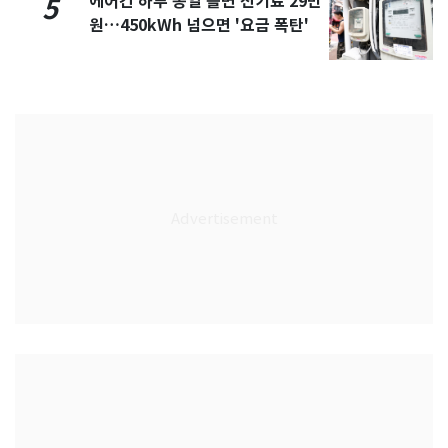
에어컨 하루 종일 틀면 전기료 29만
5
원…450kWh 넘으면 '요금 폭탄'