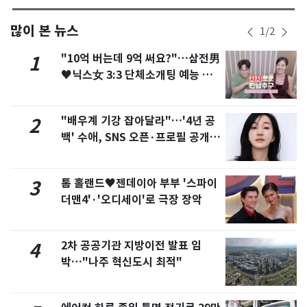
많이 본 뉴스
1
/
2
"10억 버는데 9억 써요?"…삼전男
1
♥닉스女 3:3 단체소개팅 예능 화
제
"배우계 기강 잡아달라"…'4년 공
2
백' 수애, SNS 오픈·프로필 공개
화제
톰 홀랜드♥젠데이아 부부 '스파이
3
더맨4'·'오디세이'로 극장 장악
2차 공공기관 지방이전 발표 임
4
박…"나주 혁신도시 최적"