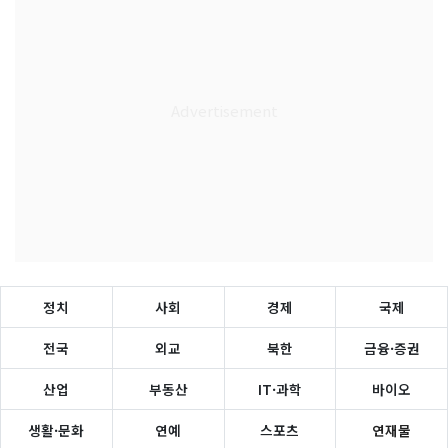
정치
사회
경제
국제
전국
외교
북한
금융·증권
산업
부동산
IT·과학
바이오
생활·문화
연예
스포츠
연재물