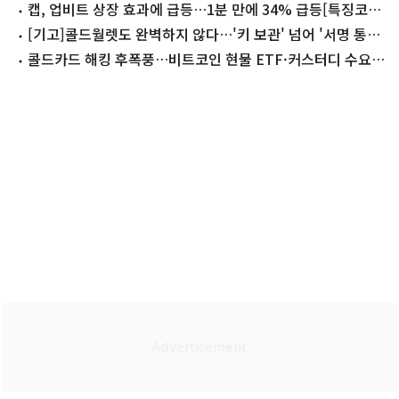
[코인브리핑]
캡, 업비트 상장 효과에 급등…1분 만에 34% 급등[특징코
인]
[기고]콜드월렛도 완벽하지 않다…'키 보관' 넘어 '서명 통제'
물어야
콜드카드 해킹 후폭풍…비트코인 현물 ETF·커스터디 수요
커진다