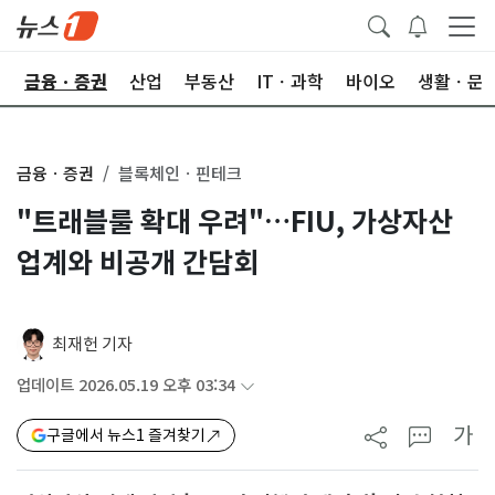
한
금융ㆍ증권
산업
부동산
ITㆍ과학
바이오
생활ㆍ문
금융ㆍ증권
블록체인ㆍ핀테크
"트래블룰 확대 우려"…FIU, 가상자산
업계와 비공개 간담회
최재헌 기자
업데이트 2026.05.19 오후 03:34
가
구글에서 뉴스1 즐겨찾기