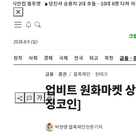
아시안컵 불투명
당진서 승용차 2대 추돌…10대 6명 다쳐 이송
크
2026.8.9 (일)
금융ㆍ
정치
사회
경제
국제
전국
외교
북한
금융ㆍ증권
블록체인ㆍ핀테크
업비트 원화마켓 상
가
징코인]
박현영 블록체인전문기자