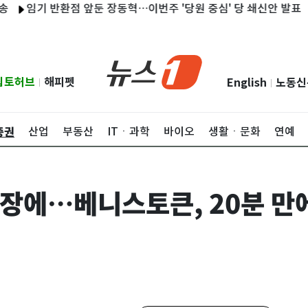
임기 반환점 앞둔 장동혁…이번주 '당원 중심' 당 쇄신안 발표
한승
립토허브
해피펫
English
노동신
|
|
증권
산업
부동산
ITㆍ과학
바이오
생활ㆍ문화
연예
장에…베니스토큰, 20분 만에