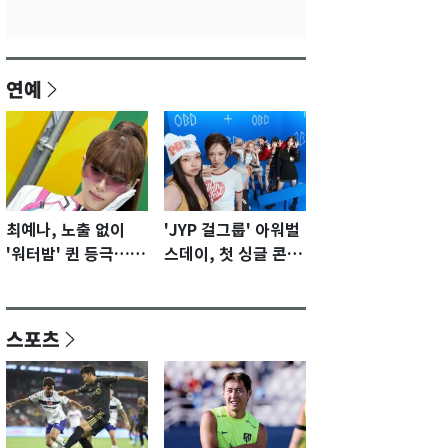
연예
최예나, 노출 없이
'JYP 걸그룹' 아워벌
'워터밤' 퀸 등극…전
스데이, 첫 싱글 콘셉
신 슈트로 신선한 충
트 포토 공개…청량·
격 [N샷]
키치
스포츠