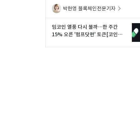
박현영 블록체인전문기자
밈코인 열풍 다시 불까…한 주간
15% 오른 '펌프닷펀' 토큰[코인현
미경]