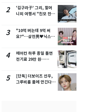
해"
'김구라子' 그리, 할머
'심판 성접대
2
7
니외 여행서 "친모 전라
었다…축구
도에 잘 있어"…유튜브
에 부인 3회 
서 언급
"10억 버는데 9억 써
[단독] 경찰,
3
8
요?"…삼전男♥닉스女
제작사 회장
3:3 단체소개팅 예능 화
시장법 위반
제
에어컨 하루 종일 틀면
13호 태풍 '
4
9
전기료 29만 원…
키나와·가고
450kWh 넘으면 '요금
근…26만명
폭탄'
[단독] 더보이즈 선우,
'일타강사' 
5
10
그루비룸 품에 안긴다…
의 마지막 
앳에어리어와 전속계약
으로 끝나버린