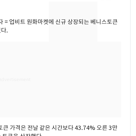
해"
'심판 성접대'가 끝 아니
7
었다…축구협회장 출장
자 = 업비트 원화마켓에 신규 상장되는 베니스토큰
에 부인 3회 동반 '펑펑'
있다.
[단독] 경찰, '김부장'
8
제작사 회장 수사…자본
시장법 위반 의혹
13호 태풍 '돌핀' 日오
9
키나와·가고시마현 접
근…26만명 대피령
'일타강사' 남편과 아내
10
의 마지막 술자리…비극
으로 끝나버린 17년
토큰 가격은 전날 같은 시간보다 43.74% 오른 3만