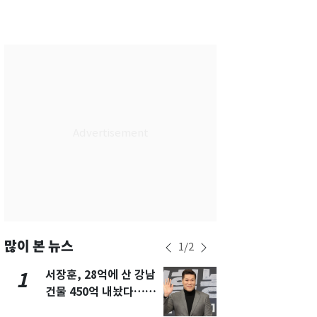
서울
30
℃
부산
30
℃
대구
32
℃
인천
32
℃
광주
34
℃
대전
31
℃
울산
28
℃
강릉
22
℃
제주
30
℃
많이 본 뉴스
1
/
2
서장훈, 28억에 산 강남
회춘실험 억만
1
6
건물 450억 내놨다…세
친 생리혈' 냉동고 보
후 차익 280억 '잭팟'
관…"자궁 