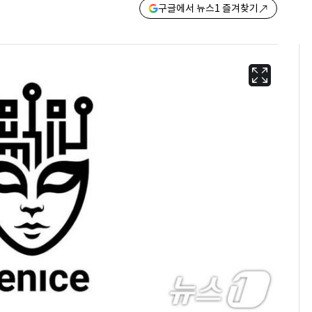
구글에서 뉴스1 즐겨찾기
회춘실험 억만장자, '여
6
친 생리혈' 냉동고 보
관…"자궁 내부 궁금