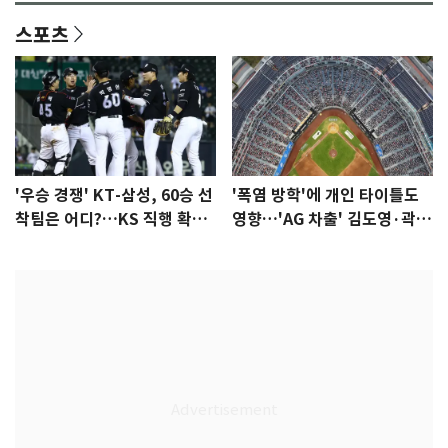
스포츠
'우승 경쟁' KT-삼성, 60승 선
'폭염 방학'에 개인 타이틀도
착팀은 어디?…KS 직행 확률
영향…'AG 차출' 김도영·곽빈
77.8%
울상