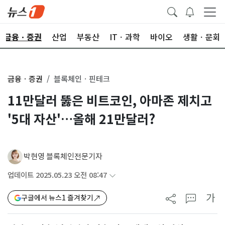
금융ㆍ증권
산업
부동산
ITㆍ과학
바이오
생활ㆍ문화
금융ㆍ증권
블록체인ㆍ핀테크
11만달러 뚫은 비트코인, 아마존 제치고
'5대 자산'…올해 21만달러?
박현영 블록체인전문기자
업데이트 2025.05.23 오전 08:47
가
구글에서 뉴스1 즐겨찾기