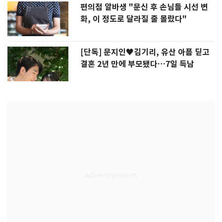
편의점 알바생 "문신 후 손님들 시선 변
화, 이 정도로 달라질 줄 몰랐다"
[단독] 문지인♥김기리, 유산 아픔 딛고
결혼 2년 만에 부모됐다…7일 득남