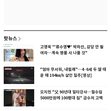
핫뉴스
고영욱 "'류수영♥' 박하선, 감당 안 될
여자…계속 명품 사 나를 것"
"엄마 무서워, 내릴래"…4·6세 두 딸 태
운 채 194㎞/h 살인 질주[영상]
오지헌 "父 90년대 일타강사…월수입
5000만원에 100평대 집" 금수저 고백