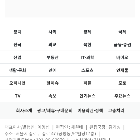
정치
사회
경제
국제
전국
외교
북한
금융·증권
산업
부동산
IT·과학
바이오
생활·문화
연예
스포츠
연재물
오피니언
핫이슈
피플
포토
TV
속보
인기뉴스
주요뉴스
회사소개
광고/제휴·구매문의
이용약관·정책
고충처리
대표이사/발행인 : 이영섭
|
편집인 : 채원배
|
편집국장 : 김기성
|
주소 : 서울시 종로구 종로 47 (공평동,SC빌딩17층)
|