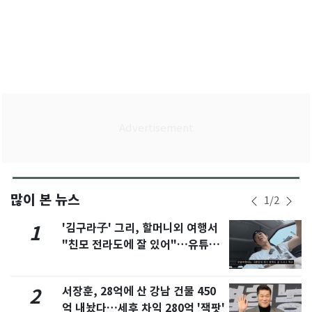
많이 본 뉴스
1
/
2
'김구라子' 그리, 할머니외 여행서
1
"친모 전라도에 잘 있어"…유튜브
서 언급
서장훈, 28억에 산 강남 건물 450
2
억 내놨다…세후 차익 280억 '잭팟'