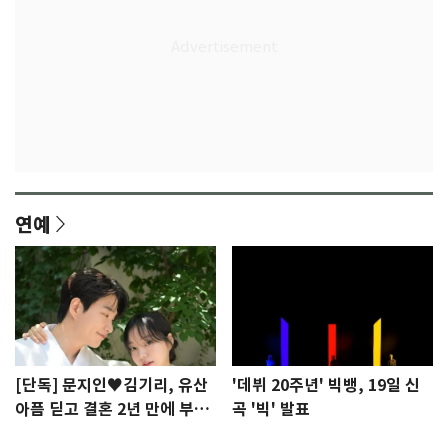
연예
[단독] 문지인♥김기리, 유산
'데뷔 20주년' 빅뱅, 19일 신
아픔 딛고 결혼 2년 만에 부모
곡 '빅' 발표
됐다…7일 득남