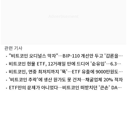
관련 기사
"비트코인 오디널스 막자"…BIP-110 개선안 두고 '갑론을
박'
비트코인 현물 ETF, 12거래일 만에 드디어 '순유입'…6.3만
달러 일시 회복
비트코인, 연중 최저치까지 '뚝'…ETF 유출에 9000만원도
위태[코인브리핑]
'비트코인 추락'에 생산 원가도 못 건져…채굴업체 20% 적자
ETF만의 문제가 아니었다…비트코인 떠받치던 '큰손' DAT
매수세 급감