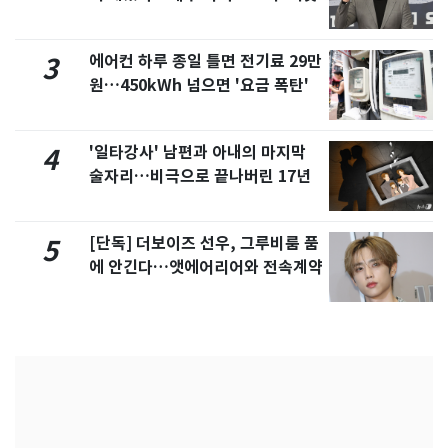
에어컨 하루 종일 틀면 전기료 29만
3
원…450kWh 넘으면 '요금 폭탄'
'일타강사' 남편과 아내의 마지막
4
술자리…비극으로 끝나버린 17년
[단독] 더보이즈 선우, 그루비룸 품
5
에 안긴다…앳에어리어와 전속계약