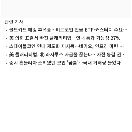
관련 기사
콜드카드 해킹 후폭풍…비트코인 현물 ETF·커스터디 수요
커진다
美 의회 표결서 빠진 클래리티법…연내 통과 가능성 27%
'뚝'
스테이블코인 연내 제도화 재시동…네카오, 인프라 마련 속
도
美 클래리티법, 北 라자루스 자금줄 끊는다…사전 동결 권한
신설
증시 흔들리자 소외됐던 코인 '꿈틀'…국내 거래량 늘었다