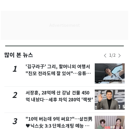
많이 본 뉴스
1
/
2
'김구라子' 그리, 할머니외 여행서
1
"친모 전라도에 잘 있어"…유튜브
서 언급
서장훈, 28억에 산 강남 건물 450
2
억 내놨다…세후 차익 280억 '잭팟'
"10억 버는데 9억 써요?"…삼전男
3
♥닉스女 3:3 단체소개팅 예능 화