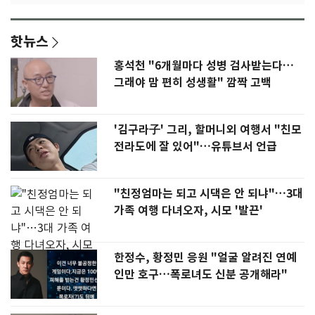
핫뉴스
홍석천 "6개월마다 성병 검사받는다…
그래야 맘 편히 성생활" 깜짝 고백
'김구라子' 그리, 할머니외 여행서 "친모
전라도에 잘 있어"…유튜브서 언급
"친정엄마는 되고 시댁은 안 되냐"…3대
가족 여행 다녀오자, 시모 '발끈'
한정수, 황정민 응원 "얼굴 알려진 연예
인만 호구…폭로녀도 신분 공개해라"