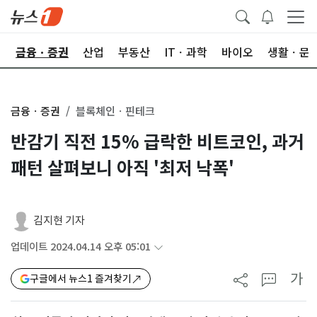
한
금융ㆍ증권
산업
부동산
ITㆍ과학
바이오
생활ㆍ문
금융ㆍ증권
블록체인ㆍ핀테크
반감기 직전 15% 급락한 비트코인, 과거
패턴 살펴보니 아직 '최저 낙폭'
김지현 기자
업데이트 2024.04.14 오후 05:01
가
구글에서 뉴스1 즐겨찾기