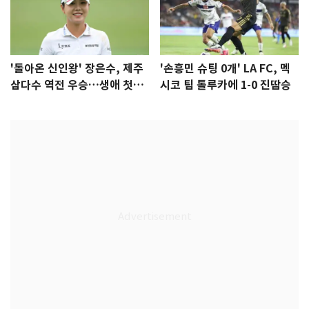
'돌아온 신인왕' 장은수, 제주
'손흥민 슈팅 0개' LA FC, 멕
삼다수 역전 우승…생애 첫승
시코 팀 톨루카에 1-0 진땀승
감격