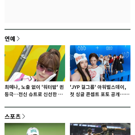
연예
최예나, 노출 없이 '워터밤' 퀸
'JYP 걸그룹' 아워벌스데이,
등극…전신 슈트로 신선한 충
첫 싱글 콘셉트 포토 공개…청
격 [N샷]
량·키치
스포츠