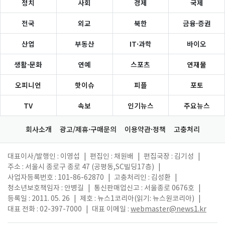
정치
사회
경제
국제
전국
외교
북한
금융·증권
산업
부동산
IT·과학
바이오
생활·문화
연예
스포츠
연재물
오피니언
핫이슈
피플
포토
TV
속보
인기뉴스
주요뉴스
회사소개
광고/제휴·구매문의
이용약관·정책
고충처리
대표이사/발행인 : 이영섭
|
편집인 : 채원배
|
편집국장 : 김기성
|
주소 : 서울시 종로구 종로 47 (공평동,SC빌딩17층)
|
사업자등록번호 : 101-86-62870
|
고충처리인 : 김성환
|
청소년보호책임자 : 안병길
|
통신판매업신고 : 서울종로 0676호
|
등록일 : 2011. 05. 26
|
제호 : 뉴스1코리아(읽기: 뉴스원코리아)
|
대표 전화 : 02-397-7000
|
대표 이메일 :
webmaster@news1.kr