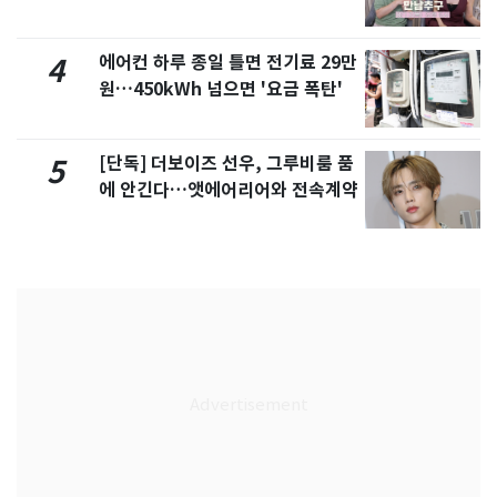
제
에어컨 하루 종일 틀면 전기료 29만
4
원…450kWh 넘으면 '요금 폭탄'
[단독] 더보이즈 선우, 그루비룸 품
5
에 안긴다…앳에어리어와 전속계약