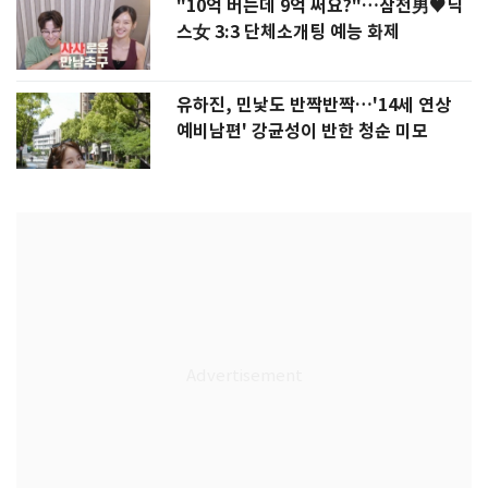
"10억 버는데 9억 써요?"…삼전男♥닉
스女 3:3 단체소개팅 예능 화제
유하진, 민낯도 반짝반짝…'14세 연상
예비남편' 강균성이 반한 청순 미모