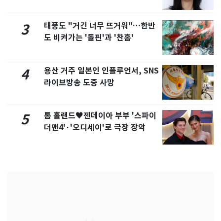
화제
태풍도 "거긴 너무 뜨거워"…한반
3
도 비켜가는 '돌핀'과 '찬홈'
용산 거주 일본인 인플루언서, SNS
4
라이브방송 도중 사망
톰 홀랜드♥젠데이아 부부 '스파이
5
더맨4'·'오디세이'로 극장 장악