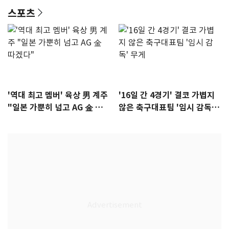
스포츠
'역대 최고 멤버' 육상 男 계주
'16일 간 4경기' 결코 가볍지
"일본 가뿐히 넘고 AG 金 따겠
않은 축구대표팀 '임시 감독'
다"
무게