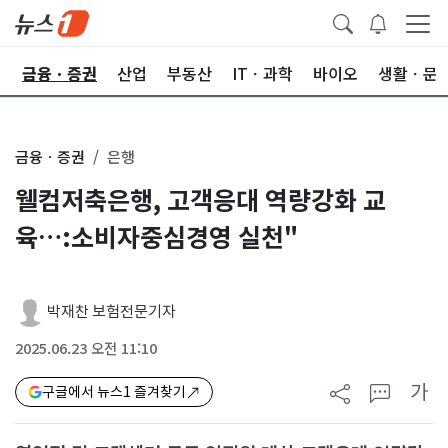
한
금융ㆍ증권
산업
부동산
ITㆍ과학
바이오
생활ㆍ문
금융ㆍ증권
은행
웰컴저축은행, 고객응대 역량강화 교
육…:소비자중심경영 실천"
박재찬 보험전문기자
2025.06.23 오전 11:10
가
구글에서 뉴스1 즐겨찾기