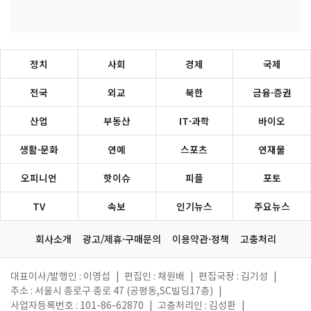
정치
사회
경제
국제
전국
외교
북한
금융·증권
산업
부동산
IT·과학
바이오
생활·문화
연예
스포츠
연재물
오피니언
핫이슈
피플
포토
TV
속보
인기뉴스
주요뉴스
회사소개
광고/제휴·구매문의
이용약관·정책
고충처리
대표이사/발행인 : 이영섭
|
편집인 : 채원배
|
편집국장 : 김기성
|
주소 : 서울시 종로구 종로 47 (공평동,SC빌딩17층)
|
사업자등록번호 : 101-86-62870
|
고충처리인 : 김성환
|