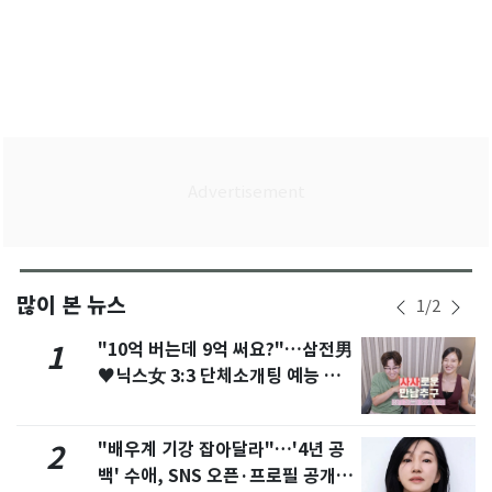
많이 본 뉴스
1
/
2
"10억 버는데 9억 써요?"…삼전男
1
♥닉스女 3:3 단체소개팅 예능 화
제
"배우계 기강 잡아달라"…'4년 공
2
백' 수애, SNS 오픈·프로필 공개