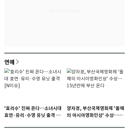
연예
'효리수' 진짜 온다…소녀시대
양자경, 부산국제영화제 '올해
효연·유리·수영 유닛 출격 [N
의 아시아영화인상' 수상…15
이슈]
년만에 부산 온다