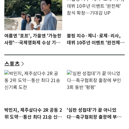
여름엔 '호프', 가을엔 '가능한
블핑 지수·제니·로제·리사,
사랑'…국제영화제 수상 기대
데뷔 10주년 이벤트 '완전체'
감 [N이슈]
참석 확정…기대감 UP
스포츠
박민지, 제주삼다수 2R 공동 2
'심판 성접대'가 끝 아니었
위 도약…통산 최다 21승 신기
다…축구협회장 출장에 부인
록 도전
3회 동반 '펑펑'