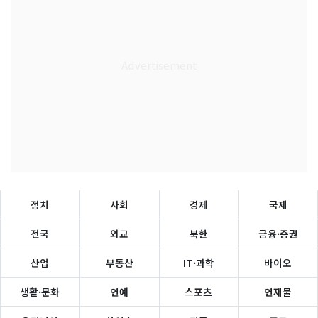
정치
사회
경제
국제
전국
외교
북한
금융·증권
산업
부동산
IT·과학
바이오
생활·문화
연예
스포츠
연재물