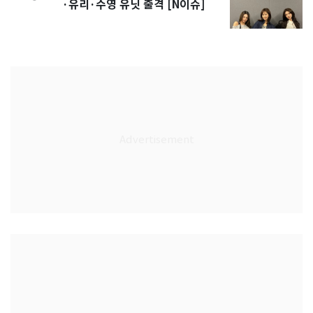
·유리·수영 유닛 출격 [N이슈]