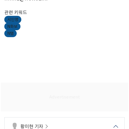
관련 키워드
서인영
N화보
N탭
황미현 기자