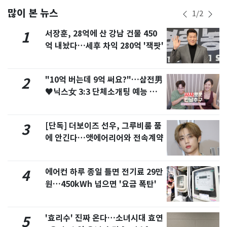
많이 본 뉴스
1
/
2
서장훈, 28억에 산 강남 건물 450
1
억 내놨다…세후 차익 280억 '잭팟'
"10억 버는데 9억 써요?"…삼전男
2
♥닉스女 3:3 단체소개팅 예능 화
제
[단독] 더보이즈 선우, 그루비룸 품
3
에 안긴다…앳에어리어와 전속계약
에어컨 하루 종일 틀면 전기료 29만
4
원…450kWh 넘으면 '요금 폭탄'
'효리수' 진짜 온다…소녀시대 효연
5