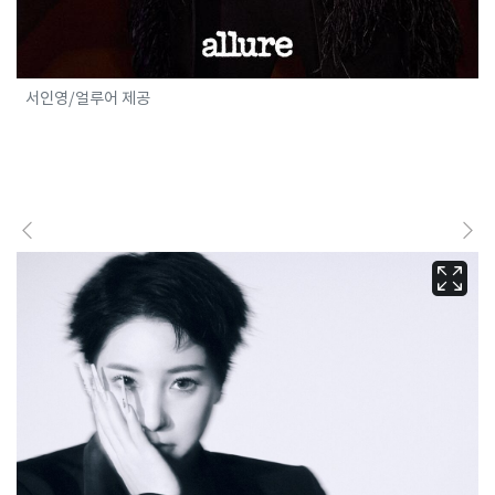
서인영/얼루어 제공