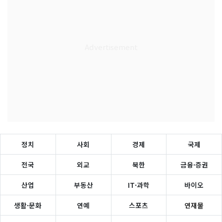
정치
사회
경제
국제
전국
외교
북한
금융·증권
산업
부동산
IT·과학
바이오
생활·문화
연예
스포츠
연재물