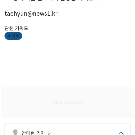
taehyun@news1.kr
관련 키워드
누에라
안태현 기자