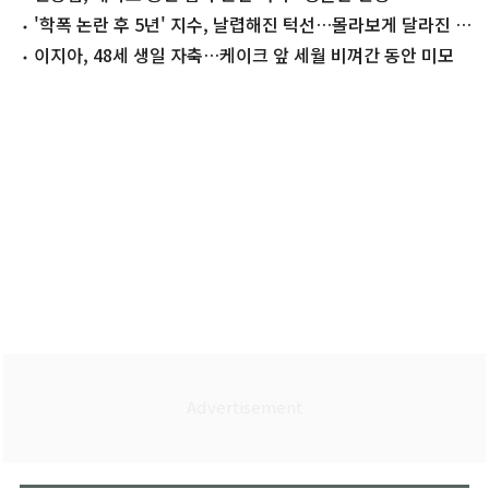
'학폭 논란 후 5년' 지수, 날렵해진 턱선…몰라보게 달라진 근
황
이지아, 48세 생일 자축…케이크 앞 세월 비껴간 동안 미모