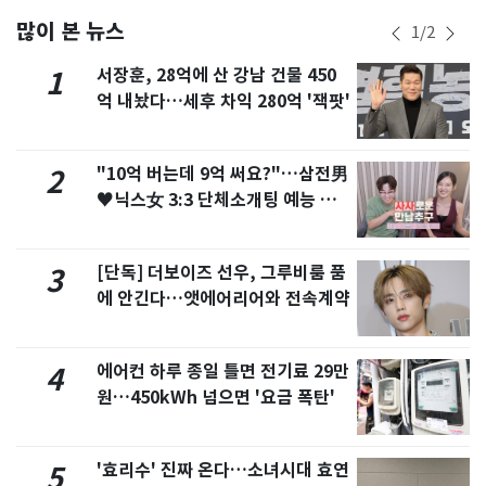
많이 본 뉴스
1
/
2
서장훈, 28억에 산 강남 건물 450
1
억 내놨다…세후 차익 280억 '잭팟'
"10억 버는데 9억 써요?"…삼전男
2
♥닉스女 3:3 단체소개팅 예능 화
제
[단독] 더보이즈 선우, 그루비룸 품
3
에 안긴다…앳에어리어와 전속계약
에어컨 하루 종일 틀면 전기료 29만
4
원…450kWh 넘으면 '요금 폭탄'
'효리수' 진짜 온다…소녀시대 효연
5