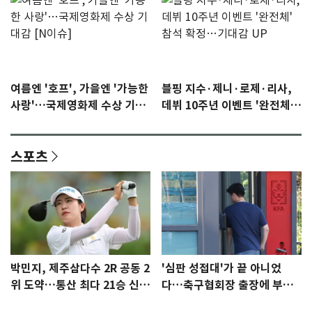
여름엔 '호프', 가을엔 '가능한
블핑 지수·제니·로제·리사,
사랑'…국제영화제 수상 기대
데뷔 10주년 이벤트 '완전체'
감 [N이슈]
참석 확정…기대감 UP
스포츠
박민지, 제주삼다수 2R 공동 2
'심판 성접대'가 끝 아니었
위 도약…통산 최다 21승 신기
다…축구협회장 출장에 부인
록 도전
3회 동반 '펑펑'