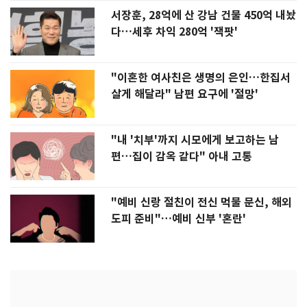
서장훈, 28억에 산 강남 건물 450억 내놨
다…세후 차익 280억 '잭팟'
"이혼한 여사친은 생명의 은인…한집서
살게 해달라" 남편 요구에 '절망'
"내 '치부'까지 시모에게 보고하는 남
편…집이 감옥 같다" 아내 고통
"예비 신랑 절친이 전신 먹물 문신, 해외
도피 준비"…예비 신부 '혼란'