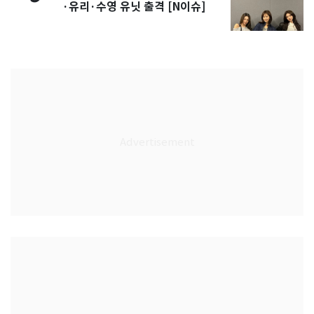
·유리·수영 유닛 출격 [N이슈]