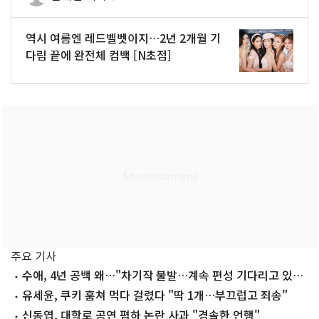
역시 여름엔 레드벨벳이지…2년 2개월 기
다림 끝에 완전체 컴백 [N초점]
주요 기사
수애, 4년 공백 왜…"차기작 불발…계속 편성 기다리고 있
다"
유세윤, 쿠키 훔쳐 먹다 걸렸다 "딱 1개…부끄럽고 죄송"
신동엽, 대학로 공연 폄하 논란 사과 "경솔한 언행"