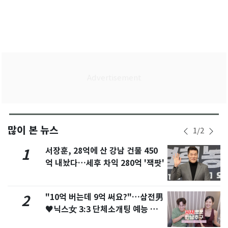
많이 본 뉴스
1
/
2
서장훈, 28억에 산 강남 건물 450
1
억 내놨다…세후 차익 280억 '잭팟'
"10억 버는데 9억 써요?"…삼전男
2
♥닉스女 3:3 단체소개팅 예능 화
제