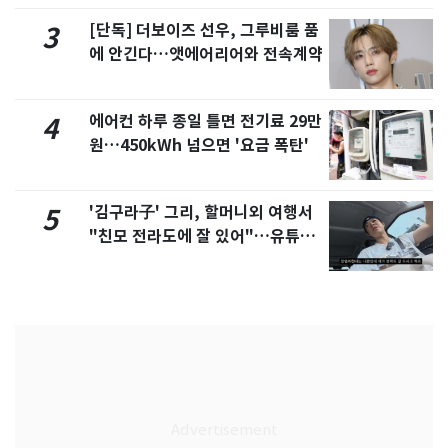
[단독] 더보이즈 선우, 그루비룸 품
3
에 안긴다…앳에어리어와 전속계약
에어컨 하루 종일 틀면 전기료 29만
4
원…450kWh 넘으면 '요금 폭탄'
'김구라子' 그리, 할머니외 여행서
5
"친모 전라도에 잘 있어"…유튜브
서 언급