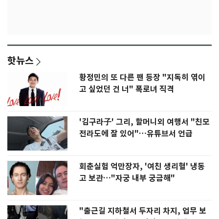
핫뉴스
황정민의 또 다른 팬 등장 "지독히 엮이
고 싶었던 건 너" 폭로녀 직격
'김구라子' 그리, 할머니외 여행서 "친모
전라도에 잘 있어"…유튜브서 언급
회춘실험 억만장자, '여친 생리혈' 냉동
고 보관…"자궁 내부 궁금해"
"출근길 지하철서 두자리 차지, 업무 보