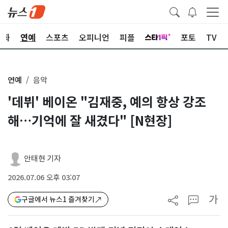
문화
연예
스포츠
오피니언
피플
포토
TV
연예
음악
'데뷔' 베이온 "김재중, 예의 항상 강조
해…기억에 잘 새겼다" [N현장]
안태현 기자
2026.07.06 오후 03:07
가
구글에서 뉴스1 즐겨찾기