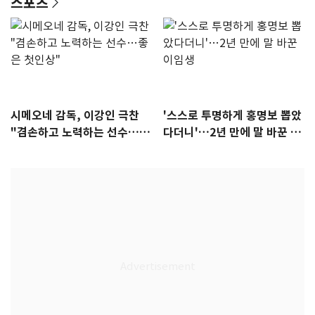
스포츠
시메오네 감독, 이강인 극찬
'스스로 투명하게 홍명보 뽑았
"겸손하고 노력하는 선수…좋
다더니'…2년 만에 말 바꾼 이
은 첫인상"
임생