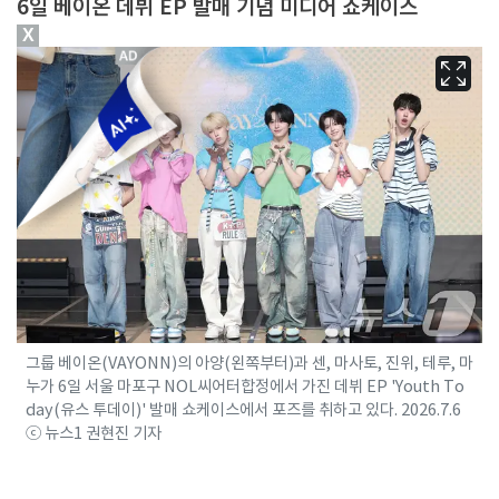
6일 베이온 데뷔 EP 발매 기념 미디어 쇼케이스
X
그룹 베이온(VAYONN)의 아양(왼쪽부터)과 센, 마사토, 진위, 테루, 마
누가 6일 서울 마포구 NOL씨어터합정에서 가진 데뷔 EP 'Youth To
day(유스 투데이)' 발매 쇼케이스에서 포즈를 취하고 있다. 2026.7.6
ⓒ 뉴스1 권현진 기자