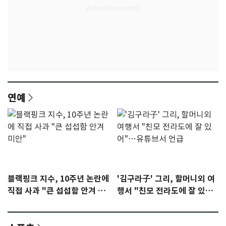
연예
블랙핑크 지수, 10주년 논란에
'김구라子' 그리, 할머니외 여
직접 사과 "큰 섭섭함 안겨 미
행서 "친모 전라도에 잘 있
안"
어"…유튜브서 언급