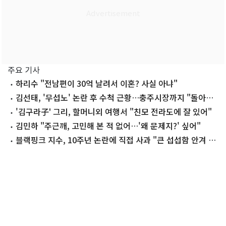
주요 기사
하리수 "전남편이 30억 날려서 이혼? 사실 아냐"
김선태, '무섭노' 논란 후 수척 근황…충주시장까지 "돌아올
생각 없냐?"
'김구라子' 그리, 할머니외 여행서 "친모 전라도에 잘 있어"
김민하 "주근깨, 고민해 본 적 없어…'왜 문제지?' 싶어"
블랙핑크 지수, 10주년 논란에 직접 사과 "큰 섭섭함 안겨 미
안"