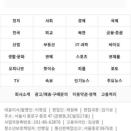
정치
사회
경제
국제
전국
외교
북한
금융·증권
산업
부동산
IT·과학
바이오
생활·문화
연예
스포츠
연재물
오피니언
핫이슈
피플
포토
TV
속보
인기뉴스
주요뉴스
회사소개
광고/제휴·구매문의
이용약관·정책
고충처리
대표이사/발행인 : 이영섭
|
편집인 : 채원배
|
편집국장 : 김기성
|
주소 : 서울시 종로구 종로 47 (공평동,SC빌딩17층)
|
사업자등록번호 : 101-86-62870
|
고충처리인 : 김성환
|
청소년보호책임자 : 안병길
|
통신판매업신고 : 서울종로 0676호
|