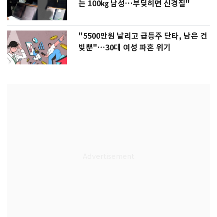
는 100㎏ 남성…부딪히면 신경질"
"5500만원 날리고 급등주 단타, 남은 건
빚뿐"…30대 여성 파혼 위기