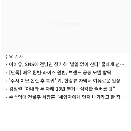
주요 기사
아이유, SNS에 전남친 장기하 '별일 없이 산다' 쿨하게 선곡
'깜짝'
[단독] 배우 원빈·라이즈 원빈, 브랜드 공동 모델 발탁
'주사 이모 논란 후 복귀' 키, 한강뷰 자택서 여유로운 일상
김정렬 "아내와 두 차례·13년 별거…심각한 술버릇 탓"
수백억대 건물주 서장훈 "세입자에게 먼저 나가라고 한 적 없
어"