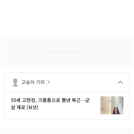
고승아 기자
55세 고현정, 크롭톱으로 뽐낸 복근…군
살 제로 [N샷]