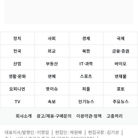
정치
사회
경제
국제
전국
외교
북한
금융·증권
산업
부동산
IT·과학
바이오
생활·문화
연예
스포츠
연재물
오피니언
핫이슈
피플
포토
TV
속보
인기뉴스
주요뉴스
회사소개
광고/제휴·구매문의
이용약관·정책
고충처리
대표이사/발행인 : 이영섭
|
편집인 : 채원배
|
편집국장 : 김기성
|