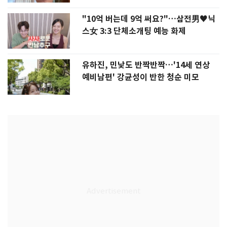
"10억 버는데 9억 써요?"…삼전男♥닉
스女 3:3 단체소개팅 예능 화제
유하진, 민낯도 반짝반짝…'14세 연상
예비남편' 강균성이 반한 청순 미모