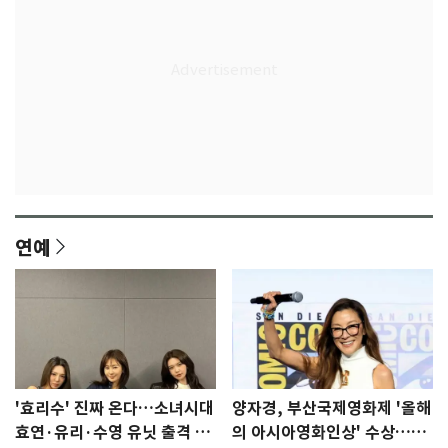
연예
'효리수' 진짜 온다…소녀시대
양자경, 부산국제영화제 '올해
효연·유리·수영 유닛 출격 [N
의 아시아영화인상' 수상…15