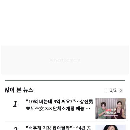
많이 본 뉴스
1
/
2
"10억 버는데 9억 써요?"…삼전男
1
♥닉스女 3:3 단체소개팅 예능 화
제
"배우계 기강 잡아달라"…'4년 공