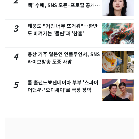
2
백' 수애, SNS 오픈·프로필 공개
화제
태풍도 "거긴 너무 뜨거워"…한반
3
도 비켜가는 '돌핀'과 '찬홈'
용산 거주 일본인 인플루언서, SNS
4
라이브방송 도중 사망
톰 홀랜드♥젠데이아 부부 '스파이
5
더맨4'·'오디세이'로 극장 장악