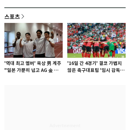
이슈]
년만에 부산 온다
스포츠
'역대 최고 멤버' 육상 男 계주
'16일 간 4경기' 결코 가볍지
"일본 가뿐히 넘고 AG 金 따겠
않은 축구대표팀 '임시 감독'
다"
무게