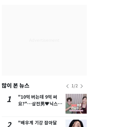
부산
27
℃
대구
28
℃
인천
29
℃
광주
27
℃
대전
28
℃
울산
26
℃
강릉
24
℃
제주
26
℃
많이 본 뉴스
1
/
2
"10억 버는데 9억 써
삼성전자·S
1
6
요?"…삼전男♥닉스女
"주주 환원 
3:3 단체소개팅 예능 화
확대할 것" 
제
"배우계 기강 잡아달
펄펄 끓는 서
2
7