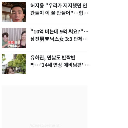
허지웅 "우리가 지지했던 인
간들이 이 꼴 만들어"…형소
법 개정안에 발끈
"10억 버는데 9억 써요?"…
삼전男♥닉스女 3:3 단체소
개팅 예능 화제
유하진, 민낯도 반짝반
짝…'14세 연상 예비남편' 강
균성이 반한 청순 미모