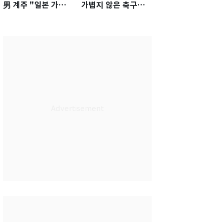
男 계주 "일본 가뿐히
가볍지 않은 축구대
넘고 AG 金 따겠다"
표팀 '임시 감독' 무게