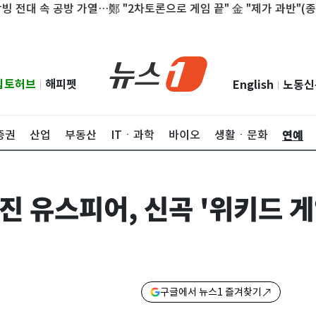
대 속 공방 가열…鄭 "2차토론으로 게임 끝" 金 "제가 과반"(종합)
립토허브
해피펫
English
노동신
|
|
연예
증권
산업
부동산
ITㆍ과학
바이오
생활ㆍ문화
진 유스피어, 신곡 '위키드 게
구글에서 뉴스1 즐겨찾기