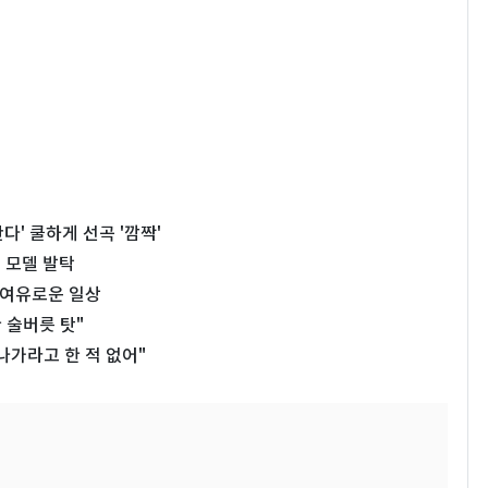
다' 쿨하게 선곡 '깜짝'
 모델 발탁
서 여유로운 일상
 술버릇 탓"
나가라고 한 적 없어"