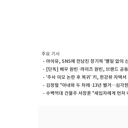
주요 기사
아이유, SNS에 전남친 장기하 '별일 없이 산
[단독] 배우 원빈·라이즈 원빈, 브랜드 공동
'주사 이모 논란 후 복귀' 키, 한강뷰 자택
김정렬 "아내와 두 차례·13년 별거…심각한
수백억대 건물주 서장훈 "세입자에게 먼저 