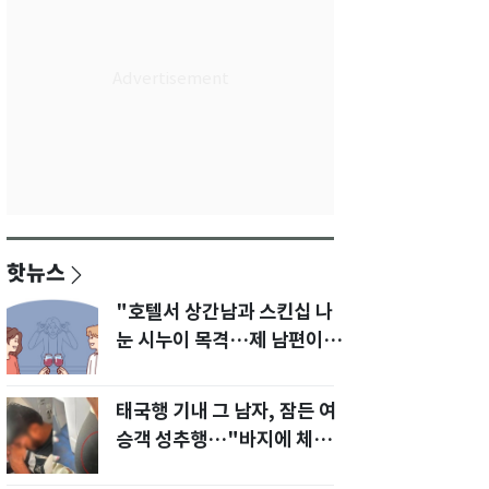
핫뉴스
"호텔서 상간남과 스킨십 나
눈 시누이 목격…제 남편이
입 다물라 하네요"
태국행 기내 그 남자, 잠든 여
승객 성추행…"바지에 체액
까지 묻었다"