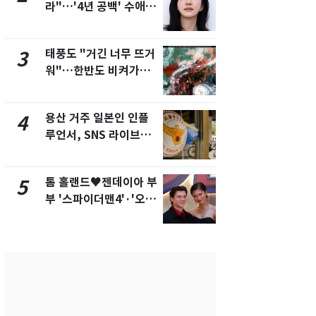
라"…'4년 공백' 수애,
돌파하나…한
SNS 오픈·프로필 공개
폭염[오늘날
화제
태풍도 "거긴 너무 뜨거
[단독]"이번
3
8
워"…한반도 비켜가는
현, 토스역
'돌핀'과 '찬홈'
울 지하철에
새겼다
용산 거주 일본인 인플
SK하이닉스
4
9
루언서, SNS 라이브방
켓 하한가…
송 도중 사망
에 시초가 
톰 홀랜드♥젠데이아 부
"캐리비안 
5
10
부 '스파이더맨4'·'오디
의실에 남자
세이'로 극장 장악
요"…경찰 