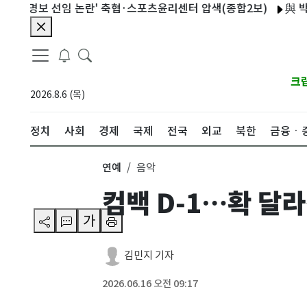
홍명보 선임 논란' 축협·스포츠윤리센터 압색(종합2보)
與 박빙 전
크
2026.8.6 (목)
정치
사회
경제
국제
전국
외교
북한
금융ㆍ
연예
음악
컴백 D-1…확 달라
가
김민지 기자
2026.06.16 오전 09:17