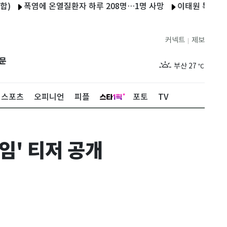
폭염에 온열질환자 하루 208명…1명 사망
이태원 특조위 한상
제주
26
℃
커넥트
제보
|
서울
30
℃
문
부산
27
℃
대구
28
℃
스포츠
오피니언
피플
포토
TV
인천
29
℃
광주
27
℃
임' 티저 공개
대전
28
℃
울산
26
℃
강릉
24
℃
제주
26
℃
서울
30
℃