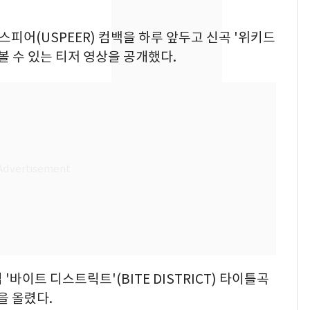
돌파하나…한낮 39도
폭염[오늘날씨]
유스피어(USPEER) 컴백을 하루 앞두고 신곡 '위키드
[단독]"이번 역은 신논
8
엿볼 수 있는 티저 영상을 공개했다.
현, 토스역입니다"…서
울 지하철에 토스 이름
새겼다
SK하이닉스 또 프리마
9
켓 하한가…달랑 11주
에 시초가 소동
"캐리비안 베이 여자 탈
10
의실에 남자가 있어
요"…경찰 수사
'바이트 디스트릭트'(BITE DISTRICT) 타이틀곡
을 올렸다.