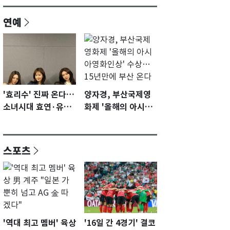
연예
'효리수' 진짜 온다…
양자경, 부산국제영
소녀시대 효연·유리·
화제 '올해의 아시아
수영 유닛 출격 [N이
영화인상' 수상…15
슈]
년만에 부산 온다
스포츠
'역대 최고 멤버' 육상
'16일 간 4경기' 결코