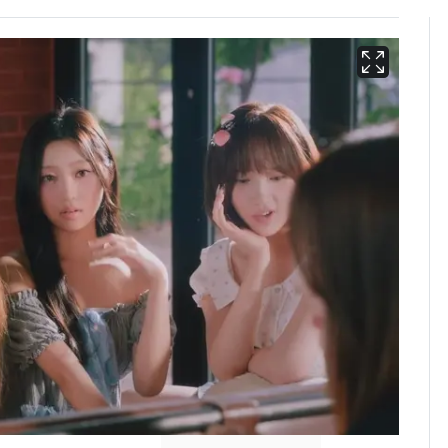
삼성전자·SK하이닉스
6
"주주 환원 의미 있게
확대할 것" 약속
펄펄 끓는 서울, 40도
7