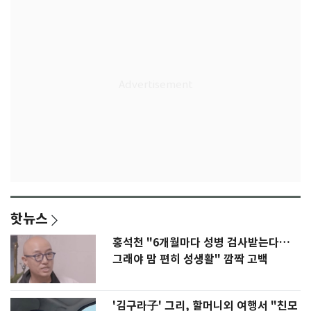
핫뉴스
홍석천 "6개월마다 성병 검사받는다…
그래야 맘 편히 성생활" 깜짝 고백
'김구라子' 그리, 할머니외 여행서 "친모