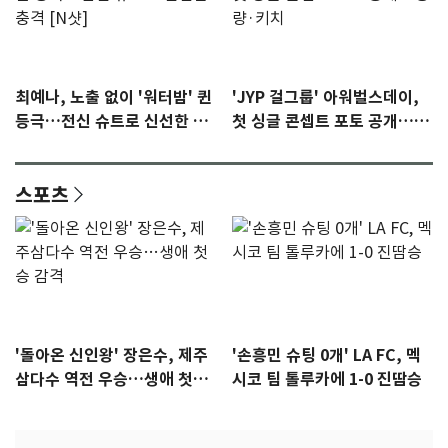
최예나, 노출 없이 '워터밤' 퀸
'JYP 걸그룹' 아워벌스데이,
등극…전신 슈트로 신선한 충
첫 싱글 콘셉트 포토 공개…청
격 [N샷]
량·키치
스포츠
'돌아온 신인왕' 장은수, 제주
'손흥민 슈팅 0개' LA FC, 멕
삼다수 역전 우승…생애 첫승
시코 팀 톨루카에 1-0 진땀승
감격