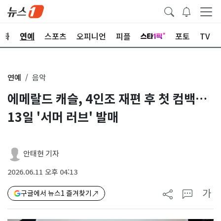
문화
연예
스포츠
오피니언
피플
포토
TV
연예
음악
에메랄드 캐슬, 4인조 재편 후 첫 컴백…
13일 '서머 러브' 발매
안태현 기자
2026.06.11 오후 04:13
가
구글에서 뉴스1 즐겨찾기