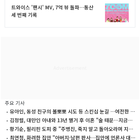
트와이스 '팬시' MV, 7억 뷰 돌파…통산
세 번째 기록
주요 기사
유아인, 동성 친구의 볼뽀뽀 시도 등 스킨십 눈길 …여전한 비
주얼
김정렬, 대만인 아내와 13년 별거 후 이혼 "술 때문…지금은
끊어"
황기순, 필리핀 도피 중 "주병진, 죽지 말고 돌아오라며 지
원"
최연청, 화려한 집안 "아버지·남편 판사…집안에 언론사 대