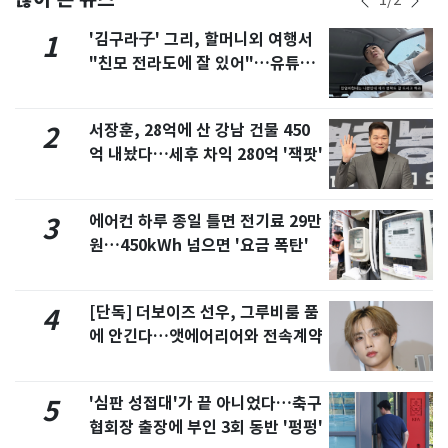
'김구라子' 그리, 할머니외 여행서
1
"친모 전라도에 잘 있어"…유튜브
서 언급
서장훈, 28억에 산 강남 건물 450
2
억 내놨다…세후 차익 280억 '잭팟'
에어컨 하루 종일 틀면 전기료 29만
3
원…450kWh 넘으면 '요금 폭탄'
[단독] 더보이즈 선우, 그루비룸 품
4
에 안긴다…앳에어리어와 전속계약
'심판 성접대'가 끝 아니었다…축구
5
협회장 출장에 부인 3회 동반 '펑펑'