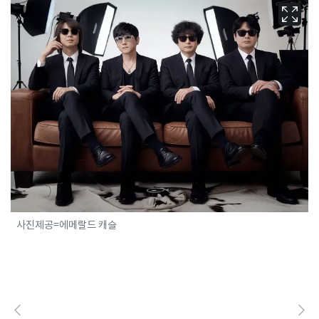
사진제공=에메랄드 캐슬