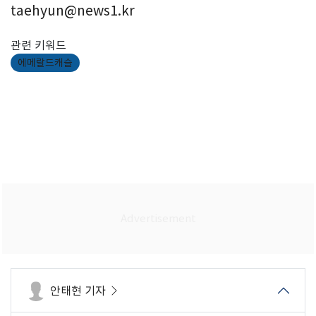
taehyun@news1.kr
관련 키워드
에메랄드캐슬
안태현 기자