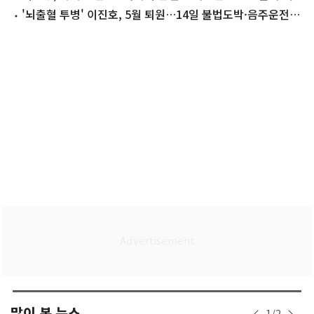
표·국회의원도"
'뇌출혈 투병' 이진호, 5월 퇴원…14일 불법도박·음주운전
첫 공판 참석
많이 본 뉴스
1
/
2