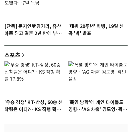
[단독] 문지인♥김기리, 유산
'데뷔 20주년' 빅뱅, 19일 신
아픔 딛고 결혼 2년 만에 부모
곡 '빅' 발표
됐다…7일 득남
스포츠
'우승 경쟁' KT-삼성, 60승 선
'폭염 방학'에 개인 타이틀도
착팀은 어디?…KS 직행 확률
영향…'AG 차출' 김도영·곽빈
77.8%
울상