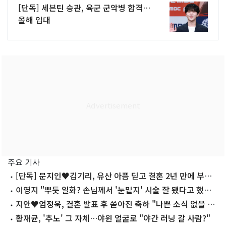
[단독] 세븐틴 승관, 육군 군악병 합격…
올해 입대
주요 기사
[단독] 문지인♥김기리, 유산 아픔 딛고 결혼 2년 만에 부모
됐다…7일 득남
이영지 "뿌듯 일화? 손님께서 '눈밑지' 시술 잘 됐다고 했을
때"
지안♥엄정욱, 결혼 발표 후 쏟아진 축하 "나쁜 소식 없을 예
정"
황재균, '추노' 그 자체…야윈 얼굴로 "야간 러닝 갈 사람?"