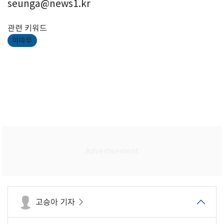
seunga@news1.kr
관련 키워드
마마무
고승아 기자