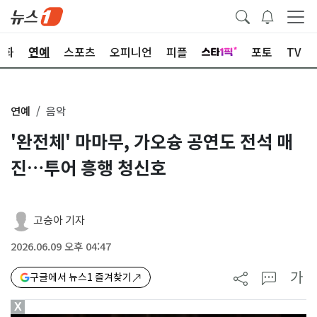
문화
연예
스포츠
오피니언
피플
포토
TV
연예
음악
'완전체' 마마무, 가오슝 공연도 전석 매
진…투어 흥행 청신호
고승아 기자
2026.06.09 오후 04:47
가
구글에서 뉴스1 즐겨찾기
X