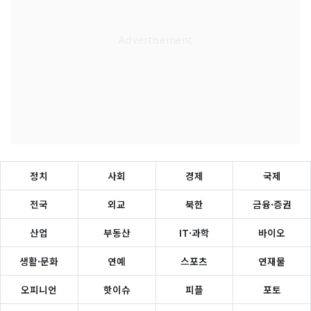
정치
사회
경제
국제
전국
외교
북한
금융·증권
산업
부동산
IT·과학
바이오
생활·문화
연예
스포츠
연재물
오피니언
핫이슈
피플
포토