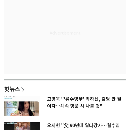
핫뉴스
고영욱 "'류수영♥' 박하선, 감당 안 될
여자…계속 명품 사 나를 것"
오지헌 "父 90년대 일타강사…월수입