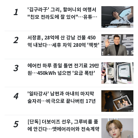
'김구라子' 그리, 할머니외 여행서
1
"친모 전라도에 잘 있어"…유튜브
서 언급
서장훈, 28억에 산 강남 건물 450
2
억 내놨다…세후 차익 280억 '잭팟'
에어컨 하루 종일 틀면 전기료 29만
3
원…450kWh 넘으면 '요금 폭탄'
'일타강사' 남편과 아내의 마지막
4
술자리…비극으로 끝나버린 17년
[단독] 더보이즈 선우, 그루비룸 품
5
에 안긴다…앳에어리어와 전속계약