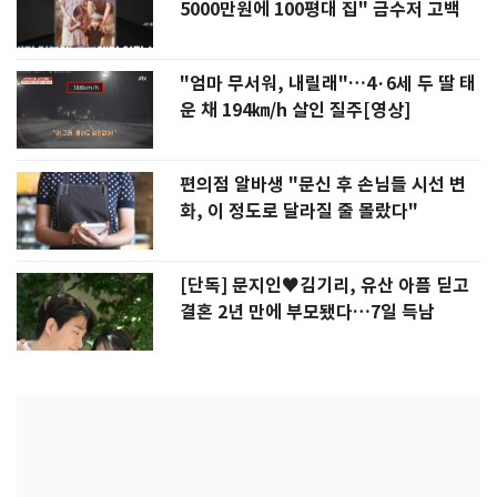
5000만원에 100평대 집" 금수저 고백
"엄마 무서워, 내릴래"…4·6세 두 딸 태
운 채 194㎞/h 살인 질주[영상]
편의점 알바생 "문신 후 손님들 시선 변
화, 이 정도로 달라질 줄 몰랐다"
[단독] 문지인♥김기리, 유산 아픔 딛고
결혼 2년 만에 부모됐다…7일 득남