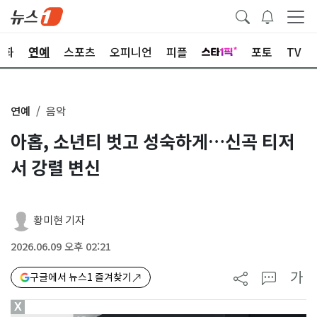
문화
연예
스포츠
오피니언
피플
포토
TV
연예
음악
아홉, 소년티 벗고 성숙하게…신곡 티저
서 강렬 변신
황미현 기자
2026.06.09 오후 02:21
가
구글에서 뉴스1 즐겨찾기
X