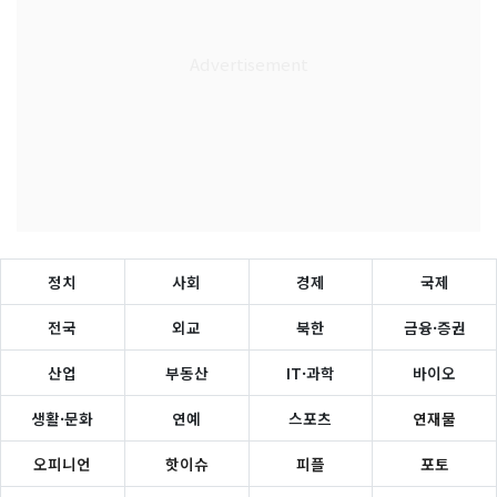
정치
사회
경제
국제
전국
외교
북한
금융·증권
산업
부동산
IT·과학
바이오
생활·문화
연예
스포츠
연재물
오피니언
핫이슈
피플
포토