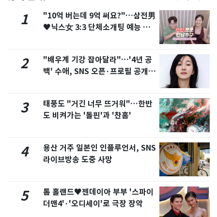
"10억 버는데 9억 써요?"…삼전男
1
♥닉스女 3:3 단체소개팅 예능 화
제
"배우계 기강 잡아달라"…'4년 공
2
백' 수애, SNS 오픈·프로필 공개
화제
태풍도 "거긴 너무 뜨거워"…한반
3
도 비켜가는 '돌핀'과 '찬홈'
용산 거주 일본인 인플루언서, SNS
4
라이브방송 도중 사망
톰 홀랜드♥젠데이아 부부 '스파이
5
더맨4'·'오디세이'로 극장 장악