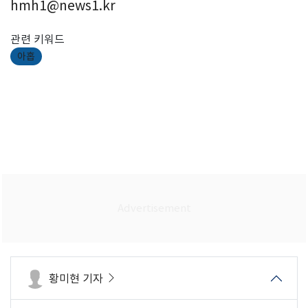
hmh1@news1.kr
관련 키워드
아홉
황미현 기자