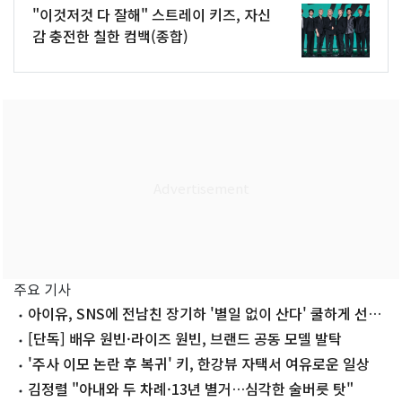
"이것저것 다 잘해" 스트레이 키즈, 자신
감 충전한 칠한 컴백(종합)
주요 기사
아이유, SNS에 전남친 장기하 '별일 없이 산다' 쿨하게 선곡
'깜짝'
[단독] 배우 원빈·라이즈 원빈, 브랜드 공동 모델 발탁
'주사 이모 논란 후 복귀' 키, 한강뷰 자택서 여유로운 일상
김정렬 "아내와 두 차례·13년 별거…심각한 술버릇 탓"