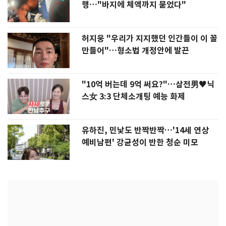
행…"바지에 체액까지 묻었다"
허지웅 "우리가 지지했던 인간들이 이 꼴
만들어"…형소법 개정안에 발끈
"10억 버는데 9억 써요?"…삼전男♥닉
스女 3:3 단체소개팅 예능 화제
유하진, 민낯도 반짝반짝…'14세 연상
예비남편' 강균성이 반한 청순 미모