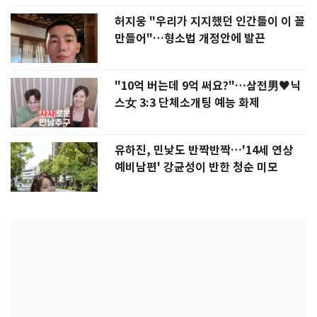
허지웅 "우리가 지지했던 인간들이 이 꼴
만들어"…형소법 개정안에 발끈
"10억 버는데 9억 써요?"…삼전男♥닉
스女 3:3 단체소개팅 예능 화제
유하진, 민낯도 반짝반짝…'14세 연상
예비남편' 강균성이 반한 청순 미모