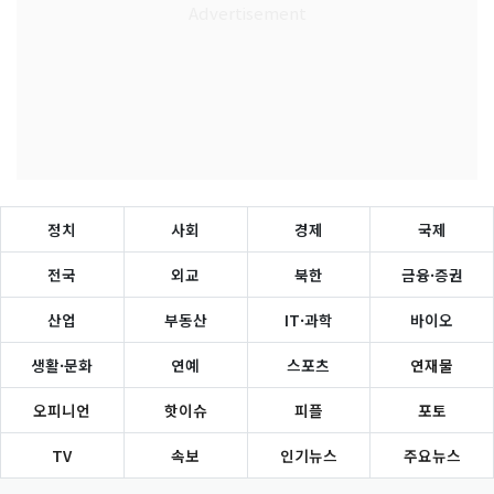
정치
사회
경제
국제
전국
외교
북한
금융·증권
산업
부동산
IT·과학
바이오
생활·문화
연예
스포츠
연재물
오피니언
핫이슈
피플
포토
TV
속보
인기뉴스
주요뉴스