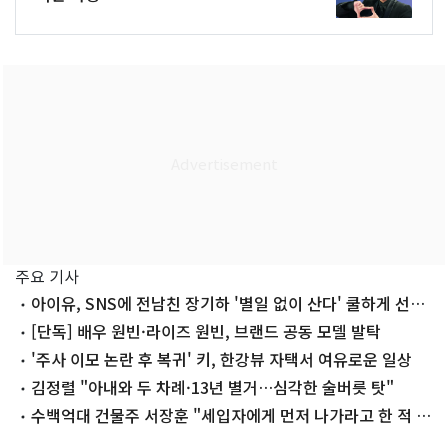
주요 기사
아이유, SNS에 전남친 장기하 '별일 없이 산다' 쿨하게 선곡
'깜짝'
[단독] 배우 원빈·라이즈 원빈, 브랜드 공동 모델 발탁
'주사 이모 논란 후 복귀' 키, 한강뷰 자택서 여유로운 일상
김정렬 "아내와 두 차례·13년 별거…심각한 술버릇 탓"
수백억대 건물주 서장훈 "세입자에게 먼저 나가라고 한 적 없
어"