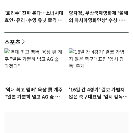
'효리수' 진짜 온다…소녀시대
양자경, 부산국제영화제 '올해
효연·유리·수영 유닛 출격 [N
의 아시아영화인상' 수상…15
이슈]
년만에 부산 온다
스포츠
'역대 최고 멤버' 육상 男 계주
'16일 간 4경기' 결코 가볍지
"일본 가뿐히 넘고 AG 金 따겠
않은 축구대표팀 '임시 감독'
다"
무게