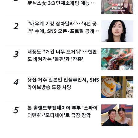
♥닉스女 3:3 단체소개팅 예능 화
제
"배우계 기강 잡아달라"…'4년 공
2
백' 수애, SNS 오픈·프로필 공개
화제
태풍도 "거긴 너무 뜨거워"…한반
3
도 비켜가는 '돌핀'과 '찬홈'
용산 거주 일본인 인플루언서, SNS
4
라이브방송 도중 사망
톰 홀랜드♥젠데이아 부부 '스파이
5
더맨4'·'오디세이'로 극장 장악