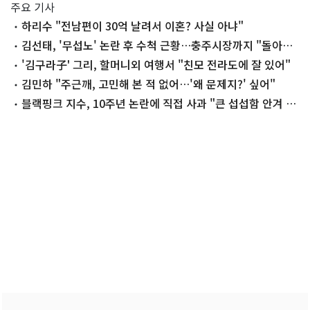
주요 기사
하리수 "전남편이 30억 날려서 이혼? 사실 아냐"
김선태, '무섭노' 논란 후 수척 근황…충주시장까지 "돌아올
생각 없냐?"
'김구라子' 그리, 할머니외 여행서 "친모 전라도에 잘 있어"
김민하 "주근깨, 고민해 본 적 없어…'왜 문제지?' 싶어"
블랙핑크 지수, 10주년 논란에 직접 사과 "큰 섭섭함 안겨 미
안"