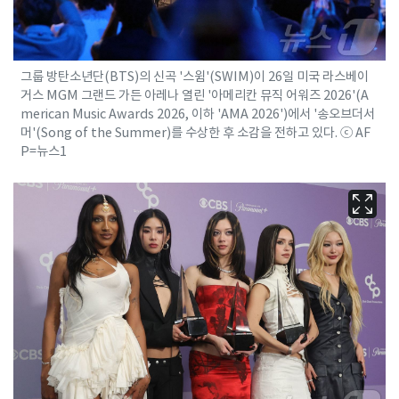
그룹 방탄소년단(BTS)의 신곡 '스윔'(SWIM)이 26일 미국 라스베이
거스 MGM 그랜드 가든 아레나 열린 '아메리칸 뮤직 어워즈 2026'(A
merican Music Awards 2026, 이하 'AMA 2026')에서 '송오브더서
머'(Song of the Summer)를 수상한 후 소감을 전하고 있다. ⓒ AF
P=뉴스1