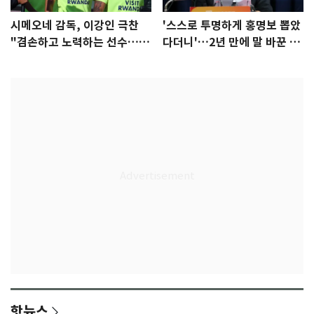
시메오네 감독, 이강인 극찬
'스스로 투명하게 홍명보 뽑았
"겸손하고 노력하는 선수…좋
다더니'…2년 만에 말 바꾼 이
은 첫인상"
임생
핫뉴스