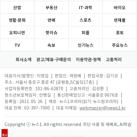
산업
부동산
IT·과학
바이오
생활·문화
연예
스포츠
연재물
오피니언
핫이슈
피플
포토
TV
속보
인기뉴스
주요뉴스
회사소개
광고/제휴·구매문의
이용약관·정책
고충처리
대표이사/발행인 : 이영섭
|
편집인 : 채원배
|
편집국장 : 김기성
|
주소 : 서울시 종로구 종로 47 (공평동,SC빌딩17층)
|
사업자등록번호 : 101-86-62870
|
고충처리인 : 김성환
|
청소년보호책임자 : 안병길
|
통신판매업신고 : 서울종로 0676호
|
등록일 : 2011. 05. 26
|
제호 : 뉴스1코리아(읽기: 뉴스원코리아)
|
대표 전화 : 02-397-7000
|
대표 이메일 :
webmaster@news1.kr
Copyright ⓒ 뉴스1. All rights reserved. 무단 사용 및 재배포, AI학습
활용 금지.
광고