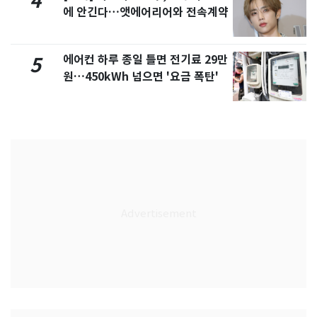
4
에 안긴다…앳에어리어와 전속계약
에어컨 하루 종일 틀면 전기료 29만
5
원…450kWh 넘으면 '요금 폭탄'