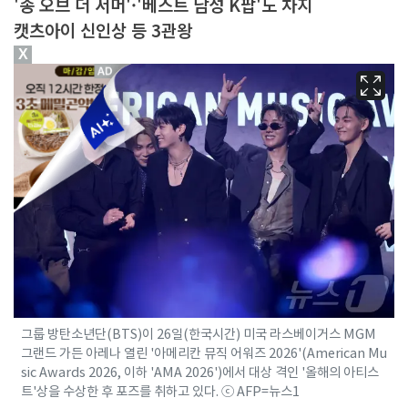
'송 오브 더 서머'·'베스트 남성 K팝'도 차지
캣츠아이 신인상 등 3관왕
X
그룹 방탄소년단(BTS)이 26일(한국시간) 미국 라스베이거스 MGM
그랜드 가든 아레나 열린 '아메리칸 뮤직 어워즈 2026'(American Mu
sic Awards 2026, 이하 'AMA 2026')에서 대상 격인 '올해의 아티스
트'상을 수상한 후 포즈를 취하고 있다. ⓒ AFP=뉴스1