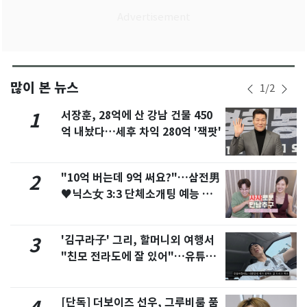
많이 본 뉴스
1
/
2
서장훈, 28억에 산 강남 건물 450
1
억 내놨다…세후 차익 280억 '잭팟'
"10억 버는데 9억 써요?"…삼전男
2
♥닉스女 3:3 단체소개팅 예능 화
제
'김구라子' 그리, 할머니외 여행서
3
"친모 전라도에 잘 있어"…유튜브
서 언급
[단독] 더보이즈 선우, 그루비룸 품