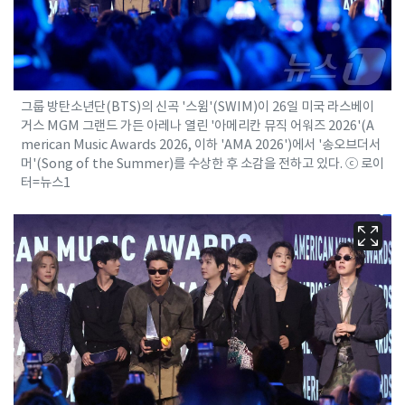
그룹 방탄소년단(BTS)의 신곡 '스윔'(SWIM)이 26일 미국 라스베이
거스 MGM 그랜드 가든 아레나 열린 '아메리칸 뮤직 어워즈 2026'(A
merican Music Awards 2026, 이하 'AMA 2026')에서 '송오브더서
머'(Song of the Summer)를 수상한 후 소감을 전하고 있다. ⓒ 로이
터=뉴스1