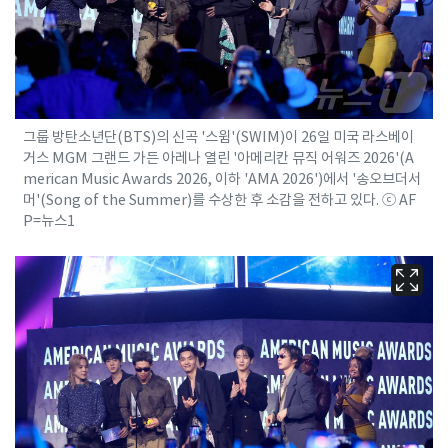
그룹 방탄소년단(BTS)의 신곡 '스윔'(SWIM)이 26일 미국 라스베이
거스 MGM 그랜드 가든 아레나 열린 '아메리칸 뮤직 어워즈 2026'(A
merican Music Awards 2026, 이하 'AMA 2026')에서 '송오브더서
머'(Song of the Summer)를 수상한 후 소감을 전하고 있다. ⓒ AF
P=뉴스1