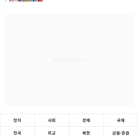
정치
사회
경제
국제
전국
외교
북한
금융·증권