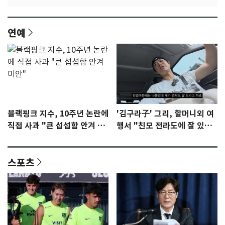
연예
블랙핑크 지수, 10주년 논란에
'김구라子' 그리, 할머니외 여
직접 사과 "큰 섭섭함 안겨 미
행서 "친모 전라도에 잘 있
안"
어"…유튜브서 언급
스포츠