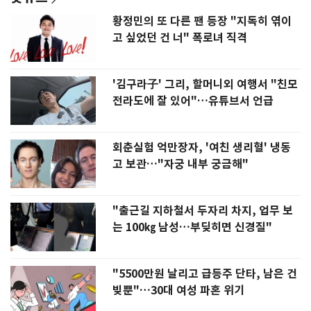
황정민의 또 다른 팬 등장 "지독히 엮이
고 싶었던 건 너" 폭로녀 직격
'김구라子' 그리, 할머니외 여행서 "친모
전라도에 잘 있어"…유튜브서 언급
회춘실험 억만장자, '여친 생리혈' 냉동
고 보관…"자궁 내부 궁금해"
"출근길 지하철서 두자리 차지, 업무 보
는 100㎏ 남성…부딪히면 신경질"
"5500만원 날리고 급등주 단타, 남은 건
빚뿐"…30대 여성 파혼 위기