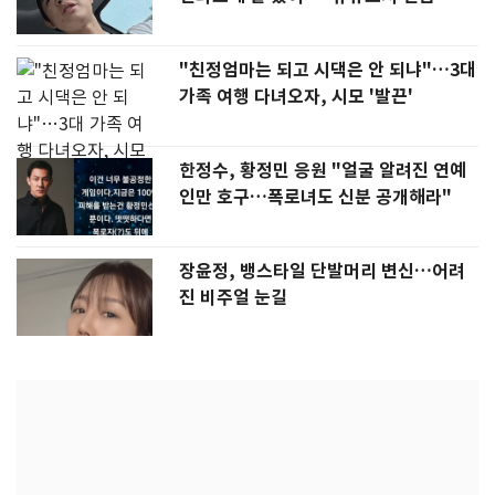
"친정엄마는 되고 시댁은 안 되냐"…3대
가족 여행 다녀오자, 시모 '발끈'
한정수, 황정민 응원 "얼굴 알려진 연예
인만 호구…폭로녀도 신분 공개해라"
장윤정, 뱅스타일 단발머리 변신…어려
진 비주얼 눈길