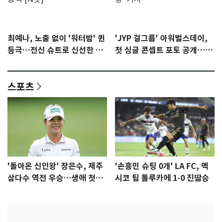
최예나, 노출 없이 '워터밤' 퀸
'JYP 걸그룹' 아워벌스데이,
등극…전신 슈트로 신선한 충
첫 싱글 콘셉트 포토 공개…청
격 [N샷]
량·키치
스포츠
'돌아온 신인왕' 장은수, 제주
'손흥민 슈팅 0개' LA FC, 멕
삼다수 역전 우승…생애 첫승
시코 팀 톨루카에 1-0 진땀승
감격