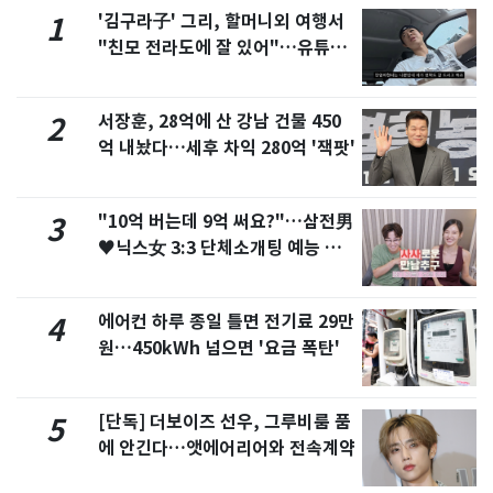
'김구라子' 그리, 할머니외 여행서
1
"친모 전라도에 잘 있어"…유튜브
서 언급
서장훈, 28억에 산 강남 건물 450
2
억 내놨다…세후 차익 280억 '잭팟'
"10억 버는데 9억 써요?"…삼전男
3
♥닉스女 3:3 단체소개팅 예능 화
제
에어컨 하루 종일 틀면 전기료 29만
4
원…450kWh 넘으면 '요금 폭탄'
[단독] 더보이즈 선우, 그루비룸 품
5
에 안긴다…앳에어리어와 전속계약