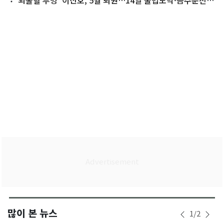
표·국회의원도"
'뇌출혈 투병' 이진호, 5월 퇴원…14일 불법도박·음주운전
첫 공판 참석
많이 본 뉴스
1
/
2