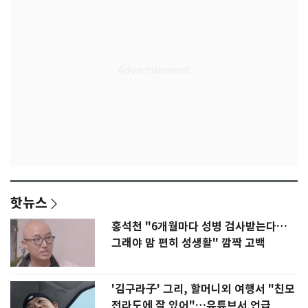
핫뉴스
홍석천 "6개월마다 성병 검사받는다…
그래야 맘 편히 성생활" 깜짝 고백
'김구라子' 그리, 할머니외 여행서 "친모
전라도에 잘 있어"…유튜브서 언급