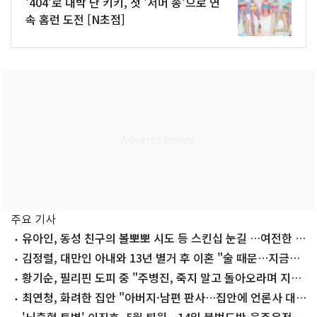
'404'로 대박 난 키키, 첫 '서머 송'으로 연
속 홈런 도전 [N초점]
주요 기사
유아인, 동성 친구의 볼뽀뽀 시도 등 스킨십 눈길 …여전한 비
주얼
김정렬, 대만인 아내와 13년 별거 후 이혼 "술 때문…지금은
끊어"
황기순, 필리핀 도피 중 "주병진, 죽지 말고 돌아오라며 지
원"
최연청, 화려한 집안 "아버지·남편 판사…집안에 언론사 대