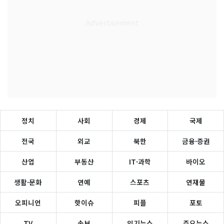
정치
사회
경제
국제
전국
외교
북한
금융·증권
산업
부동산
IT·과학
바이오
생활·문화
연예
스포츠
연재물
오피니언
핫이슈
피플
포토
TV
속보
인기뉴스
주요뉴스