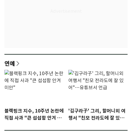
연예
블랙핑크 지수, 10주년 논란에
'김구라子' 그리, 할머니외 여
직접 사과 "큰 섭섭함 안겨 미
행서 "친모 전라도에 잘 있
안"
어"…유튜브서 언급