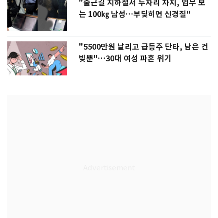
"출근길 지하철서 두자리 차지, 업무 보
는 100㎏ 남성…부딪히면 신경질"
"5500만원 날리고 급등주 단타, 남은 건
빚뿐"…30대 여성 파혼 위기