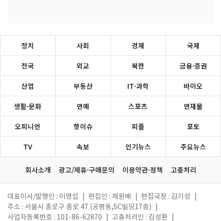
정치
사회
경제
국제
전국
외교
북한
금융·증권
산업
부동산
IT·과학
바이오
생활·문화
연예
스포츠
연재물
오피니언
핫이슈
피플
포토
TV
속보
인기뉴스
주요뉴스
회사소개
광고/제휴·구매문의
이용약관·정책
고충처리
대표이사/발행인 : 이영섭
|
편집인 : 채원배
|
편집국장 : 김기성
|
주소 : 서울시 종로구 종로 47 (공평동,SC빌딩17층)
|
사업자등록번호 : 101-86-62870
|
고충처리인 : 김성환
|