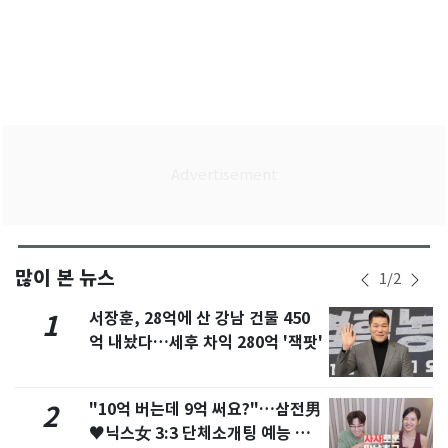
많이 본 뉴스
1
/
2
서장훈, 28억에 산 강남 건물 450
1
억 내놨다…세후 차익 280억 '잭팟'
"10억 버는데 9억 써요?"…삼전男
2
♥닉스女 3:3 단체소개팅 예능 화