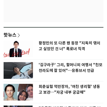
핫뉴스
황정민의 또 다른 팬 등장 "지독히 엮이
고 싶었던 건 너" 폭로녀 직격
'김구라子' 그리, 할머니외 여행서 "친모
전라도에 잘 있어"…유튜브서 언급
회춘실험 억만장자, '여친 생리혈' 냉동
고 보관…"자궁 내부 궁금해"