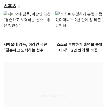
스포츠
시메오네 감독, 이강인 극찬
'스스로 투명하게 홍명보 뽑았
"겸손하고 노력하는 선수…좋
다더니'…2년 만에 말 바꾼 이
은 첫인상"
임생