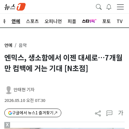
문화
연예
스포츠
오피니언
피플
포토
TV
연예
음악
엔믹스, 생소함에서 이젠 대세로…7개월
만 컴백에 거는 기대 [N초점]
안태현 기자
2026.05.10 오전 07:30
가
구글에서 뉴스1 즐겨찾기
X