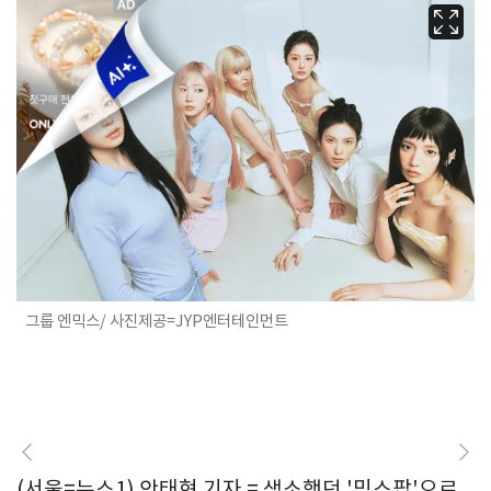
그룹 엔믹스/ 사진제공=JYP엔터테인먼트
(서울=뉴스1) 안태현 기자 = 생소했던 '믹스팝'으로