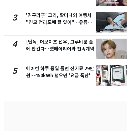
제
'김구라子' 그리, 할머니외 여행서
3
"친모 전라도에 잘 있어"…유튜브
서 언급
[단독] 더보이즈 선우, 그루비룸 품
4
에 안긴다…앳에어리어와 전속계약
에어컨 하루 종일 틀면 전기료 29만
5
원…450kWh 넘으면 '요금 폭탄'