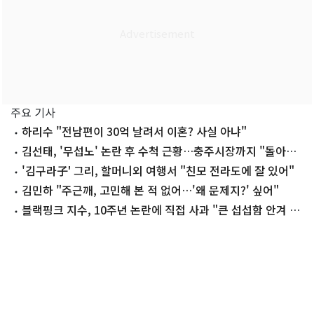
주요 기사
하리수 "전남편이 30억 날려서 이혼? 사실 아냐"
김선태, '무섭노' 논란 후 수척 근황…충주시장까지 "돌아올
생각 없냐?"
'김구라子' 그리, 할머니외 여행서 "친모 전라도에 잘 있어"
김민하 "주근깨, 고민해 본 적 없어…'왜 문제지?' 싶어"
블랙핑크 지수, 10주년 논란에 직접 사과 "큰 섭섭함 안겨 미
안"