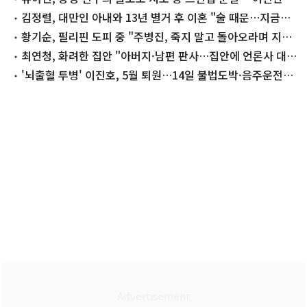
주얼
김정렬, 대만인 아내와 13년 별거 후 이혼 "술 때문…지금은
끊어"
황기순, 필리핀 도피 중 "주병진, 죽지 말고 돌아오라며 지
원"
최연청, 화려한 집안 "아버지·남편 판사…집안에 언론사 대
표·국회의원도"
'뇌출혈 투병' 이진호, 5월 퇴원…14일 불법도박·음주운전
첫 공판 참석