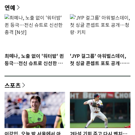
연예
최예나, 노출 없이 '워터밤' 퀸
'JYP 걸그룹' 아워벌스데이,
등극…전신 슈트로 신선한 충
첫 싱글 콘셉트 포토 공개…청
격 [N샷]
량·키치
스포츠
이강인, 오늘 밤 서울에서 아
2타석 기회 주고 다시 벤치…