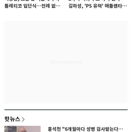
틀레티코 입단식…전례 없는
김하성, 'PS 유력' 애틀랜타에
특급대우
자리 있나
핫뉴스
홍석천 "6개월마다 성병 검사받는다…