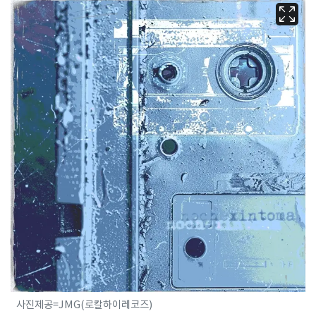
사진제공=JMG(로칼하이레코즈)