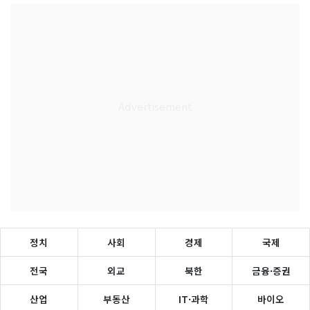
정치
사회
경제
국제
전국
외교
북한
금융·증권
산업
부동산
IT·과학
바이오