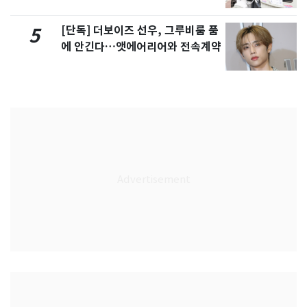
[단독] 더보이즈 선우, 그루비룸 품
5
에 안긴다…앳에어리어와 전속계약