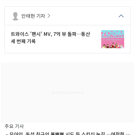
안태현 기자
트와이스 '팬시' MV, 7억 뷰 돌파…통산
세 번째 기록
주요 기사
유아인, 동성 친구의 볼뽀뽀 시도 등 스킨십 눈길 …여전한 비