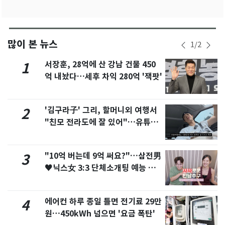
많이 본 뉴스
1
/
2
서장훈, 28억에 산 강남 건물 450
1
억 내놨다…세후 차익 280억 '잭팟'
'김구라子' 그리, 할머니외 여행서
2
"친모 전라도에 잘 있어"…유튜브
서 언급
"10억 버는데 9억 써요?"…삼전男
3
♥닉스女 3:3 단체소개팅 예능 화
제
에어컨 하루 종일 틀면 전기료 29만
4
원…450kWh 넘으면 '요금 폭탄'