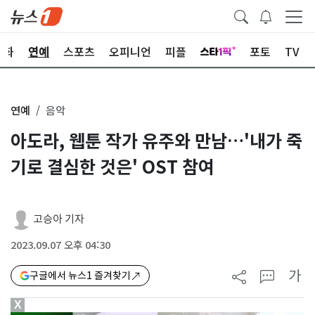
문화
연예
스포츠
오피니언
피플
포토
TV
연예
음악
아도라, 웹툰 작가 유주와 만남…'내가 죽
기로 결심한 것은' OST 참여
고승아 기자
2023.09.07 오후 04:30
가
구글에서 뉴스1 즐겨찾기
X