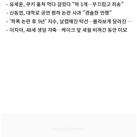
다"
유세윤, 쿠키 훔쳐 먹다 걸렸다 "딱 1개…부끄럽고 죄송"
신동엽, 대학로 공연 폄하 논란 사과 "경솔한 언행"
'학폭 논란 후 5년' 지수, 날렵해진 턱선…몰라보게 달라진 근
황
이지아, 48세 생일 자축…케이크 앞 세월 비껴간 동안 미모