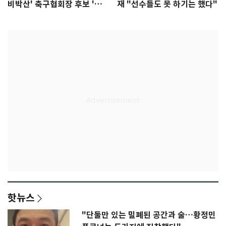
비박산' 축구협회장 후보 '실
재 "선수들도 못 하기는 했다"
종'
핫뉴스
"단둘만 있는 밀폐된 공간과 술…황정민