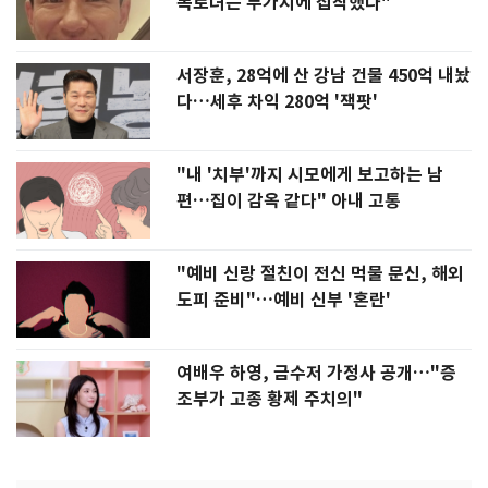
폭로녀는 두가지에 집착했다"
서장훈, 28억에 산 강남 건물 450억 내놨
다…세후 차익 280억 '잭팟'
"내 '치부'까지 시모에게 보고하는 남
편…집이 감옥 같다" 아내 고통
"예비 신랑 절친이 전신 먹물 문신, 해외
도피 준비"…예비 신부 '혼란'
여배우 하영, 금수저 가정사 공개…"증
조부가 고종 황제 주치의"