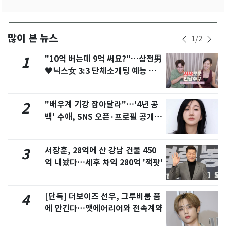
많이 본 뉴스
1
/
2
"10억 버는데 9억 써요?"…삼전男
1
♥닉스女 3:3 단체소개팅 예능 화
제
"배우계 기강 잡아달라"…'4년 공
2
백' 수애, SNS 오픈·프로필 공개
화제
서장훈, 28억에 산 강남 건물 450
3
억 내놨다…세후 차익 280억 '잭팟'
[단독] 더보이즈 선우, 그루비룸 품
4
에 안긴다…앳에어리어와 전속계약