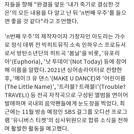
자들을 향해 "완결을 앞둔 '내가 죽기로 결심한 것
은'의 모든 내용을 다 알고 난 뒤 'n번째 우주'를 들으
면 좋을 것 같다"라고 조언했다.
'n번째 우주'의 제작자이자 가창자인 아도라는 가수
로 정식 데뷔 전 빅히트뮤직 소속 인하우스 프로듀서
로서 방탄소년단의 히트곡 '봄날'을 비롯, '유포리
아'(Euphoria), '낫 투데이'(Not Today) 등에 참여
해 이름을 알렸다. 2021년 싱어송라이터로 전향한
후, '메이크 유 댄스'(MAKE U DANCE)와 '어린이름
(The Little Name)', '트러블? 트래블!'(Trouble?
TRAVEL!) 등 전곡 자작곡으로 구성된 앨범을 연이어
발매하며 국내외 음악팬들에게 눈도장을 찍었다. 최
근에는 11월 방송 예정인 SBS 걸그룹 오디션 프로그
램 '유니버스 티켓'의 심사위원으로 합류 소식을 전하
며 활발한 활동을 예고했다.