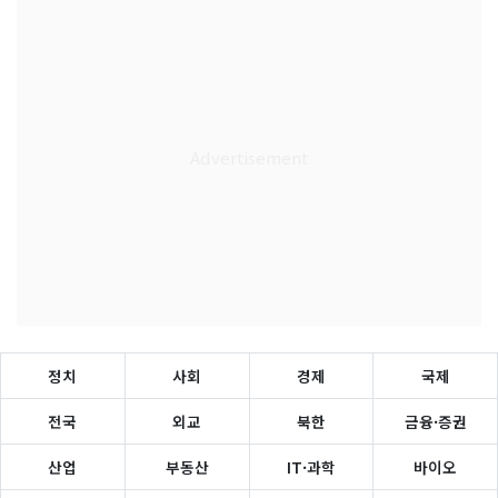
정치
사회
경제
국제
전국
외교
북한
금융·증권
산업
부동산
IT·과학
바이오