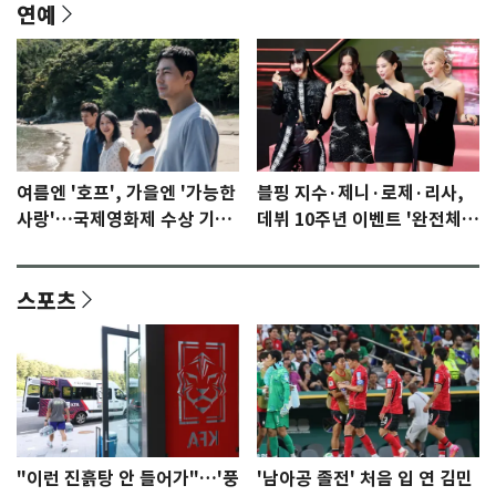
연예
여름엔 '호프', 가을엔 '가능한
블핑 지수·제니·로제·리사,
사랑'…국제영화제 수상 기대
데뷔 10주년 이벤트 '완전체'
감 [N이슈]
참석 확정…기대감 UP
스포츠
"이런 진흙탕 안 들어가"…'풍
'남아공 졸전' 처음 입 연 김민