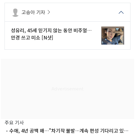
고승아 기자
성유리, 45세 믿기지 않는 동안 비주얼…
안경 쓰고 미소 [N샷]
주요 기사
수애, 4년 공백 왜…"차기작 불발…계속 편성 기다리고 있