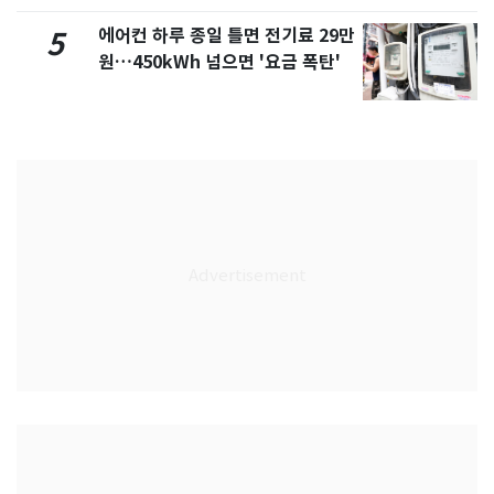
에어컨 하루 종일 틀면 전기료 29만
5
원…450kWh 넘으면 '요금 폭탄'