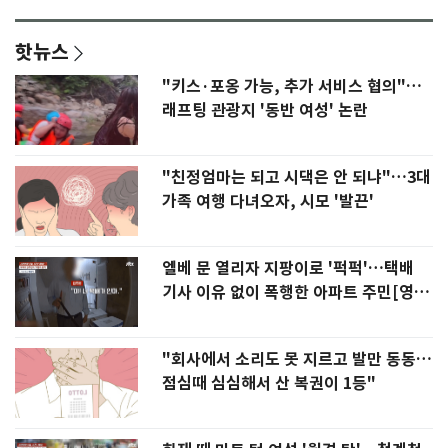
핫뉴스
"키스·포옹 가능, 추가 서비스 협의"…
래프팅 관광지 '동반 여성' 논란
"친정엄마는 되고 시댁은 안 되냐"…3대
가족 여행 다녀오자, 시모 '발끈'
엘베 문 열리자 지팡이로 '퍽퍽'…택배
기사 이유 없이 폭행한 아파트 주민[영
상]
"회사에서 소리도 못 지르고 발만 동동…
점심때 심심해서 산 복권이 1등"