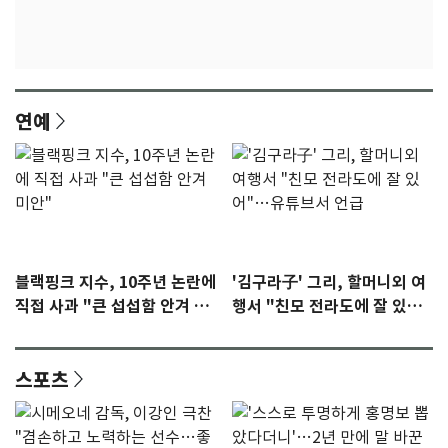
연예
블랙핑크 지수, 10주년 논란에
'김구라子' 그리, 할머니외 여
직접 사과 "큰 섭섭함 안겨 미
행서 "친모 전라도에 잘 있
안"
어"…유튜브서 언급
스포츠