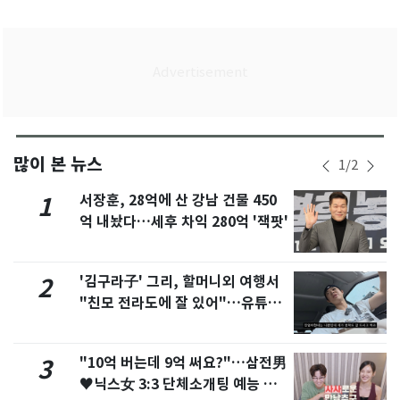
많이 본 뉴스
1
/
2
서장훈, 28억에 산 강남 건물 450
1
억 내놨다…세후 차익 280억 '잭팟'
'김구라子' 그리, 할머니외 여행서
2
"친모 전라도에 잘 있어"…유튜브
서 언급
"10억 버는데 9억 써요?"…삼전男
3
♥닉스女 3:3 단체소개팅 예능 화