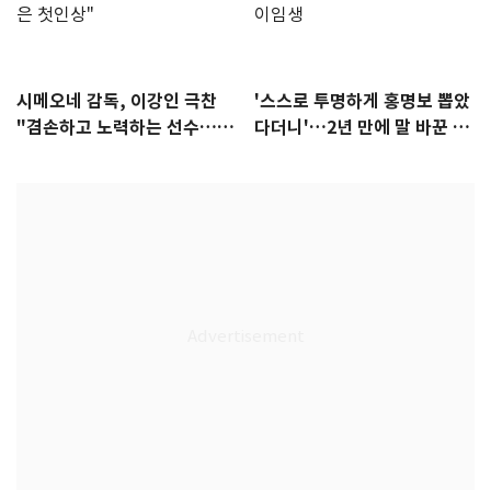
시메오네 감독, 이강인 극찬
'스스로 투명하게 홍명보 뽑았
"겸손하고 노력하는 선수…좋
다더니'…2년 만에 말 바꾼 이
은 첫인상"
임생