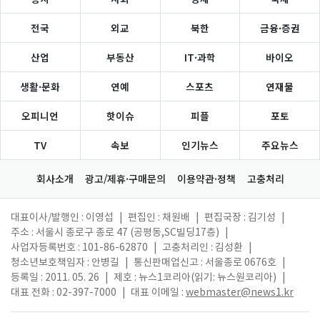
전국
외교
북한
금융·증권
산업
부동산
IT·과학
바이오
생활·문화
연예
스포츠
연재물
오피니언
핫이슈
피플
포토
TV
속보
인기뉴스
주요뉴스
회사소개
광고/제휴·구매문의
이용약관·정책
고충처리
대표이사/발행인 : 이영섭
|
편집인 : 채원배
|
편집국장 : 김기성
|
주소 : 서울시 종로구 종로 47 (공평동,SC빌딩17층)
|
사업자등록번호 : 101-86-62870
|
고충처리인 : 김성환
|
청소년보호책임자 : 안병길
|
통신판매업신고 : 서울종로 0676호
|
등록일 : 2011. 05. 26
|
제호 : 뉴스1코리아(읽기: 뉴스원코리아)
|
대표 전화 : 02-397-7000
|
대표 이메일 :
webmaster@news1.kr