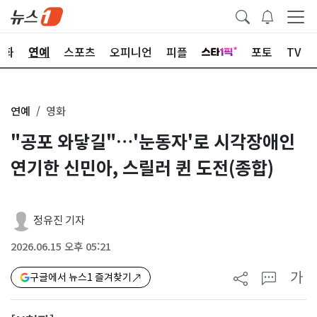
문화
연예
스포츠
오피니언
피플
포토
TV
연예
영화
"공포 와닿길"…'눈동자'로 시각장애인
연기한 신민아, 스릴러 퀸 도전(종합)
정유진 기자
2026.06.15 오후 05:21
가
구글에서 뉴스1 즐겨찾기