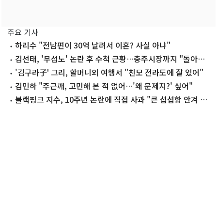
주요 기사
하리수 "전남편이 30억 날려서 이혼? 사실 아냐"
김선태, '무섭노' 논란 후 수척 근황…충주시장까지 "돌아올
생각 없냐?"
'김구라子' 그리, 할머니외 여행서 "친모 전라도에 잘 있어"
김민하 "주근깨, 고민해 본 적 없어…'왜 문제지?' 싶어"
블랙핑크 지수, 10주년 논란에 직접 사과 "큰 섭섭함 안겨 미
안"