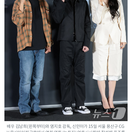
배우 김남희(왼쪽부터)와 염지호 감독, 신민아가 15일 서울 용산구 CG