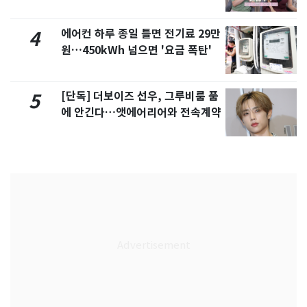
제
에어컨 하루 종일 틀면 전기료 29만
4
원…450kWh 넘으면 '요금 폭탄'
[단독] 더보이즈 선우, 그루비룸 품
5
에 안긴다…앳에어리어와 전속계약