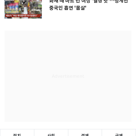
화재 때 마트 턴 여성 '월경 탓'…청계천
중국인 흡연 '몸살'
정치
사회
경제
국제