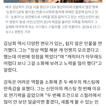
배우 김남희가 15일 서울 용산구 CGV 용산아이파크몰에서 열린 영화
'눈동자'(감독 염지호) 언론시사회에 참석해 취재진 질문에 답하고 있
다. '눈동자'는 유전병으로 시력을 점점 잃어가고 있는 서진(신민아 분)
이 쌍둥이 동생 서인(신민아 분)의 죽음을 둘러싼 의혹을 파헤치다 그
실체와 마주하게 되는 서스펜스 스릴러를 그린 작품이다. 2026.6.15 ⓒ
뉴스1 권현진 기자
김남희 역시 다양한 면모가 있는, 쉽지 않은 인물을 연
기했다. 그는 "정상 역할 해본 게 언젠지 모르겠다고
했는데 이번에 정점을 찍었다"며 "캐릭터가 아무래도
어렵다 보니 그걸 소화해 보려고 노력을 많이 했다"고
알렸다.
감독은 어려운 역할을 소화해 준 두 배우의 캐스팅에
만족감을 표했다. 그는 신민아의 캐스팅 첫 번째 이유
로 연기력을 꼽았으며 "두 번째 조건으로 스릴러에서
많이 안 보던 얼굴이면 좋겠다, 새롭게 볼 수 있는 인