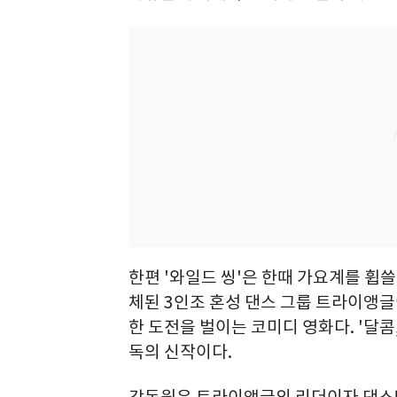
한편 '와일드 씽'은 한때 가요계를 휩
체된 3인조 혼성 댄스 그룹 트라이앵글
한 도전을 벌이는 코미디 영화다. '달콤
독의 신작이다.