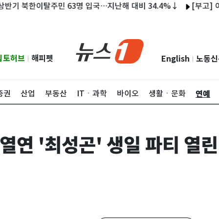
북한이탈주민 63명 입국…지난해 대비 34.4%↓
[부고] 이중길 
립토허브
해피펫
English
노동신
|
|
연예
증권
산업
부동산
ITㆍ과학
바이오
생활ㆍ문화
 열연 '최성곤' 생일 파티 열