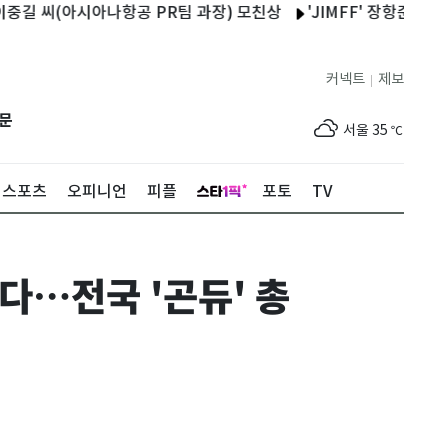
씨(아시아나항공 PR팀 과장) 모친상
'JIMFF' 장항준 "안재홍,
커넥트
제보
|
제주
31
℃
문
서울
35
℃
부산
34
℃
스포츠
오피니언
피플
포토
TV
대구
36
℃
인천
36
℃
린다…전국 '곤듀' 총
광주
35
℃
대전
35
℃
울산
31
℃
강릉
30
℃
제주
31
℃