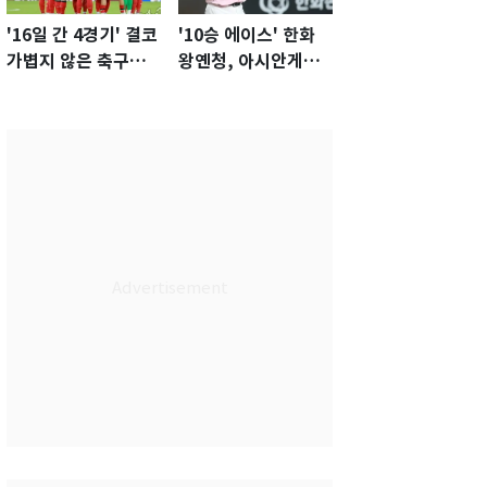
'16일 간 4경기' 결코
'10승 에이스' 한화
가볍지 않은 축구대
왕옌청, 아시안게임
표팀 '임시 감독' 무게
서 한국전 '표적 등판'
가능성