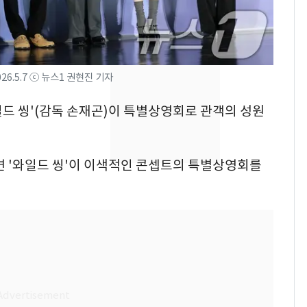
삼성전자·SK하이닉스
7
"주주 환원 의미 있게
확대할 것" 약속
6.5.7 ⓒ 뉴스1 권현진 기자
"하늘로 떠난 딸과의 약
8
속"…이현주 경사, 세
와일드 씽'(감독 손재곤)이 특별상영회로 관객의 성원
번째 모발 기부
태풍도 "거긴 너무 뜨거
9
워"…한반도 비켜가는
 '와일드 씽'이 이색적인 콘셉트의 특별상영회를
'돌핀'과 '찬홈'
[단독] 아내 가출하자
10
성매매 여성 부르고 영
아 때려 살해한 친부, 중
형