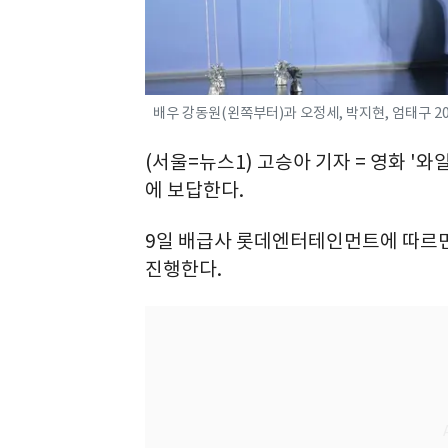
배우 강동원(왼쪽부터)과 오정세, 박지현, 엄태구 202
(서울=뉴스1) 고승아 기자 = 영화 '
에 보답한다.
9일 배급사 롯데엔터테인먼트에 따르면
진행한다.