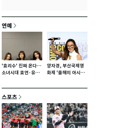
연예
'효리수' 진짜 온다…
양자경, 부산국제영
소녀시대 효연·유리·
화제 '올해의 아시아
수영 유닛 출격 [N이
영화인상' 수상…15
슈]
년만에 부산 온다
스포츠