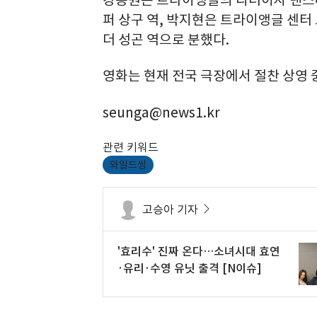
강동원은 트라이앵글의 리더이자 댄스머
퍼 상구 역, 박지현은 트라이앵글 센터
더 성곤 역으로 분했다.
영화는 현재 전국 극장에서 절찬 상영 
seunga@news1.kr
관련 키워드
와일드씽
고승아 기자
'효리수' 진짜 온다…소녀시대 효연
·유리·수영 유닛 출격 [N이슈]