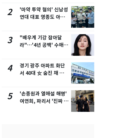
개
'마약 투약 혐의' 신남성
삼성전자·S
2
7
연대 대표 영종도 아파
"주주 환원 
트서 숨진 채 발견
확대할 것" 
"배우계 기강 잡아달
"하늘로 떠
3
8
라"…'4년 공백' 수애,
속"…이현주
SNS 오픈·프로필 공개
번째 모발 
화제
경기 광주 아파트 화단
태풍도 "거
4
9
서 40대 女 숨진 채 발
워"…한반도
견…시신 옆엔 '이불'
'돌핀'과 '찬
'손종원과 열애설 해명'
[단독] 아내
5
10
여연희, 파리서 '진짜 연
성매매 여성
인'과 입맞춤…훈남이
아 때려 살해
네 [N샷]
형