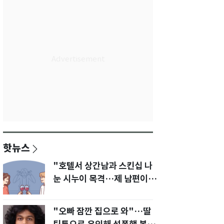
핫뉴스
"호텔서 상간남과 스킨십 나
눈 시누이 목격…제 남편이
입 다물라 하네요"
"오빠 잠깐 집으로 와"…딸