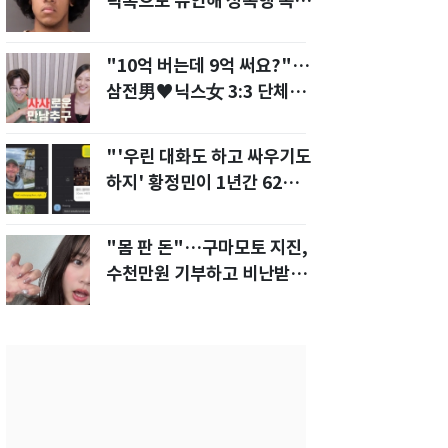
틱톡으로 유인해 성폭행 복수
한 아빠
"10억 버는데 9억 써요?"…
삼전男♥닉스女 3:3 단체소
개팅 예능 화제
"'우린 대화도 하고 싸우기도
하지' 황정민이 1년간 62차례
먼저 전화"
"몸 판 돈"…구마모토 지진,
수천만원 기부하고 비난받은
성인물 배우