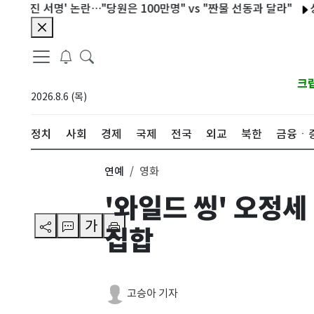
진 서명' 논란…"당원은 100만명" vs "짠물 선동과 달라"
상반기 
크
2026.8.6 (목)
정치
사회
경제
국제
전국
외교
북한
금융ㆍ
연예
영화
'와일드 씽' 오정세
가
집합
고승아 기자