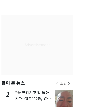
서울
35
℃
부산
34
℃
대구
36
℃
인천
36
℃
광주
35
℃
대전
35
℃
울산
31
℃
강릉
30
℃
제주
31
℃
많이 본 뉴스
1
/
2
"눈 안감기고 입 돌아
용산 거주 
1
6
가"…'8혼' 유퉁, 안면
루언서, SN
마비 근황 유튜브서 공
송 도중 사망