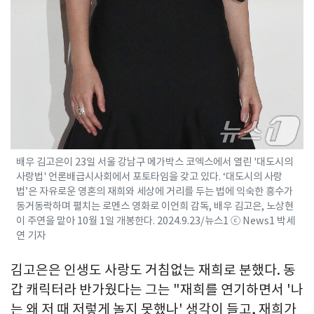
배우 김고은이 23일 서울 강남구 메가박스 코엑스에서 열린 '대도시의
사랑법' 언론배급시사회에서 포토타임을 갖고 있다. ‘대도시의 사랑
법’은 자유로운 영혼의 재희와 세상에 거리를 두는 법에 익숙한 흥수가
동거동락하며 펼치는 로멘스 영화로 이언희 감독, 배우 김고은, 노상현
이 주연을 맡아 10월 1일 개봉한다. 2024.9.23/뉴스1 ⓒ News1 박세
연 기자
김고은은 인생도 사랑도 거침없는 재희로 분했다. 동
갑 캐릭터라 반가웠다는 그는 "재희를 연기하면서 '나
는 왜 저 때 저렇게 놀지 못했나' 생각이 들고, 재희가