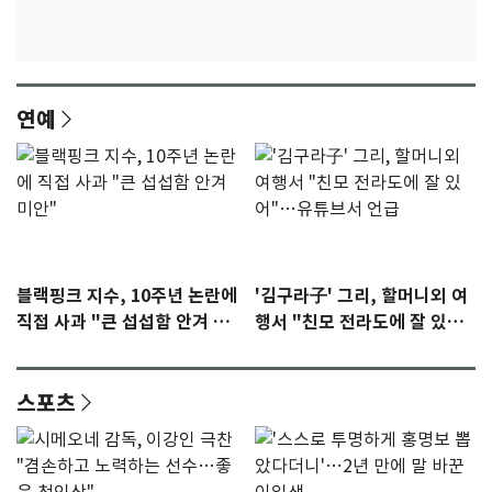
연예
블랙핑크 지수, 10주년 논란에
'김구라子' 그리, 할머니외 여
직접 사과 "큰 섭섭함 안겨 미
행서 "친모 전라도에 잘 있
안"
어"…유튜브서 언급
스포츠