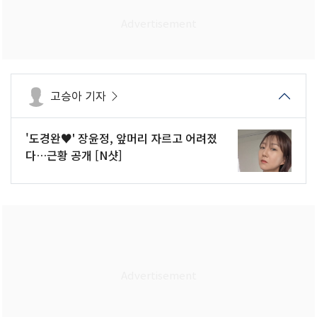
고승아 기자
'도경완♥' 장윤정, 앞머리 자르고 어려졌
다…근황 공개 [N샷]