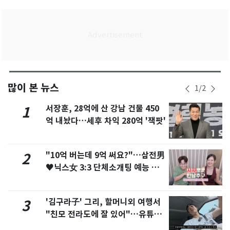
많이 본 뉴스
1
/
2
서장훈, 28억에 산 강남 건물 450
1
억 내놨다…세후 차익 280억 '잭팟'
"10억 버는데 9억 써요?"…삼전男
2
♥닉스女 3:3 단체소개팅 예능 화
제
'김구라子' 그리, 할머니외 여행서
3
"친모 전라도에 잘 있어"…유튜브
서 언급