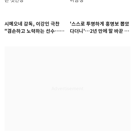
시메오네 감독, 이강인 극찬
'스스로 투명하게 홍명보 뽑았
"겸손하고 노력하는 선수…좋
다더니'…2년 만에 말 바꾼 이
은 첫인상"
임생