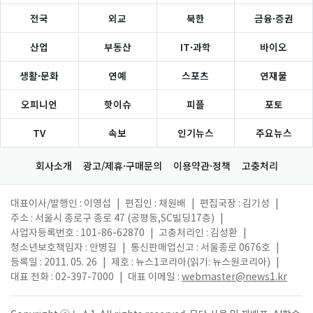
전국
외교
북한
금융·증권
산업
부동산
IT·과학
바이오
생활·문화
연예
스포츠
연재물
오피니언
핫이슈
피플
포토
TV
속보
인기뉴스
주요뉴스
회사소개
광고/제휴·구매문의
이용약관·정책
고충처리
대표이사/발행인 : 이영섭
|
편집인 : 채원배
|
편집국장 : 김기성
|
주소 : 서울시 종로구 종로 47 (공평동,SC빌딩17층)
|
사업자등록번호 : 101-86-62870
|
고충처리인 : 김성환
|
청소년보호책임자 : 안병길
|
통신판매업신고 : 서울종로 0676호
|
등록일 : 2011. 05. 26
|
제호 : 뉴스1코리아(읽기: 뉴스원코리아)
|
대표 전화 : 02-397-7000
|
대표 이메일 :
webmaster@news1.kr