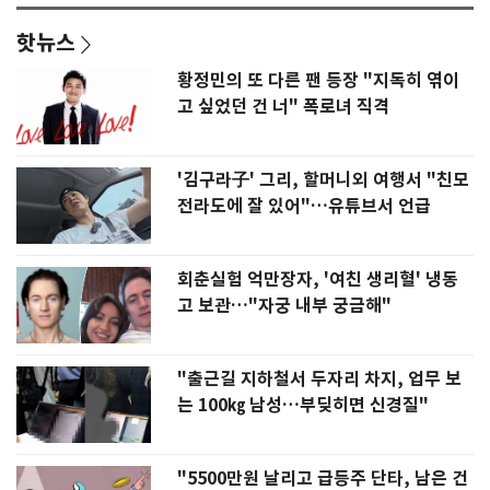
핫뉴스
황정민의 또 다른 팬 등장 "지독히 엮이
고 싶었던 건 너" 폭로녀 직격
'김구라子' 그리, 할머니외 여행서 "친모
전라도에 잘 있어"…유튜브서 언급
회춘실험 억만장자, '여친 생리혈' 냉동
고 보관…"자궁 내부 궁금해"
"출근길 지하철서 두자리 차지, 업무 보
는 100㎏ 남성…부딪히면 신경질"
"5500만원 날리고 급등주 단타, 남은 건