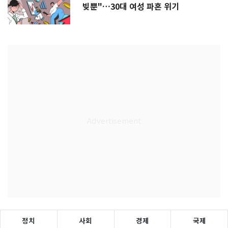
빚뿐"…30대 여성 파혼 위기
정치
사회
경제
국제