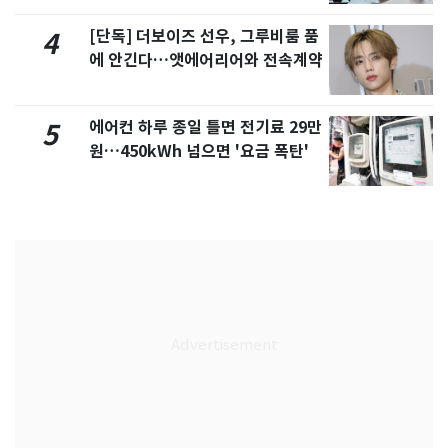
[단독] 더보이즈 선우, 그루비룸 품
4
에 안긴다…앳에어리어와 전속계약
에어컨 하루 종일 틀면 전기료 29만
5
원…450kWh 넘으면 '요금 폭탄'