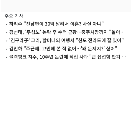
주요 기사
하리수 "전남편이 30억 날려서 이혼? 사실 아냐"
김선태, '무섭노' 논란 후 수척 근황…충주시장까지 "돌아올
생각 없냐?"
'김구라子' 그리, 할머니외 여행서 "친모 전라도에 잘 있어"
김민하 "주근깨, 고민해 본 적 없어…'왜 문제지?' 싶어"
블랙핑크 지수, 10주년 논란에 직접 사과 "큰 섭섭함 안겨 미
안"