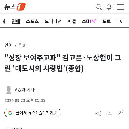
문화
연예
스포츠
오피니언
피플
포토
TV
연예
영화
"성장 보여주고파" 김고은·노상현이 그
린 '대도시의 사랑법'(종합)
고승아 기자
2024.09.23 오후 05:05
가
구글에서 뉴스1 즐겨찾기